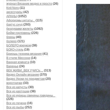
журнал Вязание модно и просто
(26)
Knit Noro
(11)
аксессуары
(42)
АРАНЫ
(1052)
Афоризмы,цитаты...
(115)
бактус,снуд
(293)
безрукавки,жилеты
(1092)
Бейки горловины
(226)
блины
(40)
болеро
(121)
БОЛЕРО крючком
(38)
БОХО-стиль
(19)
Бриошь-техника вязания
(41)
В стиле Миссони
(14)
Ванная комната
(10)
Варенье
(24)
ВЕК ЖИВИ_ВЕК УЧИСЬ....
(313)
Видео Онлайн вязание
(370)
Видео Уроки по предметам
(20)
воротнички
(33)
Все из капусты
(30)
Все из картошки
(38)
Все из курицы,свинины,говядины...
(226)
Все из печени
(16)
Все из рыбы
(252)