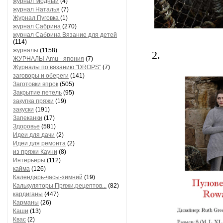
журнал Модный
(4)
журнал Наталья
(7)
Журнал Пуговка
(1)
журнал Сабрина
(270)
журнал Сабрина Вязание для детей
(114)
журналы
(1158)
2.
ЖУРНАЛЫ Amu - япония
(7)
Журналы по вязанию."DROPS"
(7)
заговоры и обереги
(141)
Заготовки впрок
(505)
Закрытие петель
(95)
закупка пряжи
(19)
закуски
(191)
Запеканки
(17)
Здоровье
(581)
Идеи для дачи
(2)
Идеи для ремонта
(2)
из пряжи Кауни
(8)
Интерьеры
(112)
кайма
(126)
Календарь-часы-зимний
(19)
Калькуляторы Пряжи,рецептов...
(82)
кардиганы
(447)
Карманы
(26)
Каши
(13)
Квас
(2)