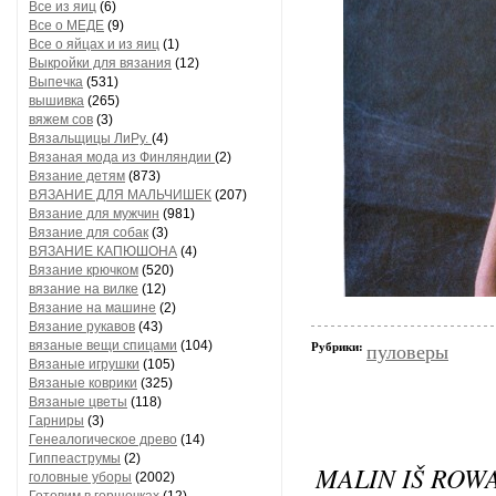
Все из яиц
(6)
Все о МЕДЕ
(9)
Все о яйцах и из яиц
(1)
Выкройки для вязания
(12)
Выпечка
(531)
вышивка
(265)
вяжем сов
(3)
Вязальщицы ЛиРу.
(4)
Вязаная мода из Финляндии
(2)
Вязание детям
(873)
ВЯЗАНИЕ ДЛЯ МАЛЬЧИШЕК
(207)
Вязание для мужчин
(981)
Вязание для собак
(3)
ВЯЗАНИЕ КАПЮШОНА
(4)
Вязание крючком
(520)
вязание на вилке
(12)
Вязание на машине
(2)
Вязание рукавов
(43)
вязаные вещи спицами
(104)
Рубрики:
пуловеры
Вязаные игрушки
(105)
Вязаные коврики
(325)
Вязаные цветы
(118)
Гарниры
(3)
Генеалогическое древо
(14)
Гиппеаструмы
(2)
MALIN IŠ ROW
головные уборы
(2002)