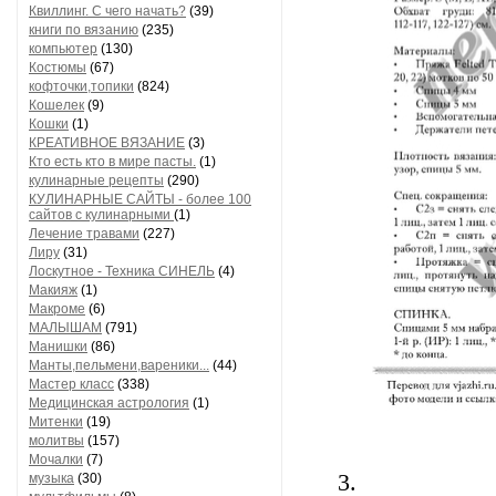
Квиллинг. С чего начать?
(39)
книги по вязанию
(235)
компьютер
(130)
Костюмы
(67)
кофточки,топики
(824)
Кошелек
(9)
Кошки
(1)
КРЕАТИВНОЕ ВЯЗАНИЕ
(3)
Кто есть кто в мире пасты.
(1)
кулинарные рецепты
(290)
КУЛИНАРНЫЕ САЙТЫ - более 100
сайтов с кулинарными
(1)
Лечение травами
(227)
Лиру
(31)
Лоскутное - Техника СИНЕЛЬ
(4)
Макияж
(1)
Макроме
(6)
МАЛЫШАМ
(791)
Манишки
(86)
Манты,пельмени,вареники...
(44)
Мастер класс
(338)
Медицинская астрология
(1)
Митенки
(19)
молитвы
(157)
Мочалки
(7)
3.
музыка
(30)