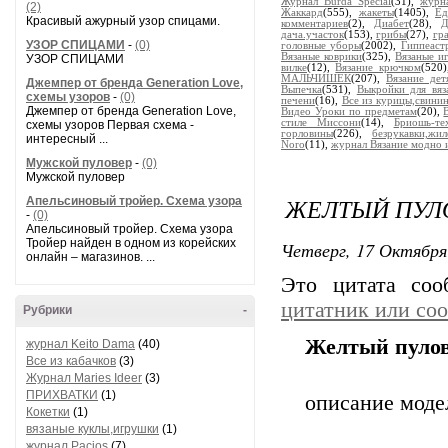
Журнал Burda Special
(31),
журн
(2)
Жаккард
(555),
жакеты
(1405),
Ед
Красивый ажурный узор спицами.
комментариев
(2),
Диабет
(28),
Д
дача.участок
(153),
грибы
(27),
гр
УЗОР СПИЦАМИ
-
(0)
головные уборы
(2002),
Гиппеаст
Вязаные коврики
(325),
Вязаные и
УЗОР СПИЦАМИ
вилке
(12),
Вязание крючком
(520
МАЛЬЧИШЕК
(207),
Вязание дет
Джемпер от бренда Generation Love,
Выпечка
(531),
Выкройки для вяз
схемы узоров
-
(0)
печени
(16),
Все из курицы,свинин
Джемпер от бренда Generation Love,
Видео Уроки по предметам
(20),
стиле Миссони
(14),
Бриошь-те
схемы узоров Первая схема -
горловины
(226),
безрукавки,жил
интересный ...
Noro
(11),
журнал Вязание модно 
Мужской пуловер
-
(0)
Мужской пуловер
ЖЕЛТЫЙ ПУЛ
Апельсиновый тройер. Схема узора
-
(0)
Апельсиновый тройер. Схема узора
Тройер найден в одном из корейских
Четверг, 17 Октября
онлайн – магазинов. ...
Это цитата со
цитатник или со
Рубрики
-
Желтый пуло
журнал Keito Dama
(40)
Все из кабачков
(3)
Журнал Maries Ideer
(3)
ПРИХВАТКИ
(1)
описание мод
Кокетки
(1)
вязаные куклы,игрушки
(1)
журнал Pacios
(7)