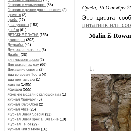
Готовим в горшочках
(12)
Готовим в мультиварке
(56)
Среда, 16 Октября 20
Готовим в рукаве для запекания
(3)
грамота
(2)
Это цитата со
грибы
(27)
цитатник или со
дача.участок
(153)
двойки
(61)
Malin iš Rowa
ДЕТСКИЕ ПЛАТЬЯ
(153)
джемперы
(202)
Джурабы.
(41)
Джутовое плетение
(3)
Диабет
(28)
для комментариев
(2)
Для шикарных дам
(66)
1.
Домашние советы
(2)
Еда во время Поста
(4)
Еда против рака
(1)
жакеты
(1405)
Жаккард
(555)
Женские модели с капюшонами
(1)
журнал Xianvaoyi
(5)
журнал Клуб'ОКей
(2)
журнал Alize
(25)
Журнал Burda Special
(31)
Журнал Burda special Вязание
(10)
Журнал Felice
(29)
журнал Knit & Mode
(16)