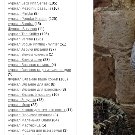
журнал Let's Knit Series
(105)
журнал Mezginiu pasaulis
(10)
журнал Phildar
(8)
журнал Popular Knitting
(125)
журнал Sandra
(45)
Журнал Susanna
(11)
журнал The Knitter
(126)
журнал Verena
(126)
журнал Vogue Knitting - Winter
(51)
журнал Азбука вязания
(37)
журнал Вяжем крючком
(1)
журнал Вяжем сами
(23)
журнал Вязаная копилка
(4)
журнал Вязаная мода из Финляндии
(5)
Журнал Вязание ваше хобби
(183)
журнал Вязание для вас
(8)
журнал Вязание для взрослых
(3)
журнал Вязаный креатив
(10)
журнал Золушка
(13)
журнал Ирэн
(23)
журнал Ксюша для тех, кто вяжет
(11)
журнал Любимое вязание
(3)
журнал Маленькая Diana
(84)
журнал Мастерица
(5)
журнал Модели для всей семьи
(3)