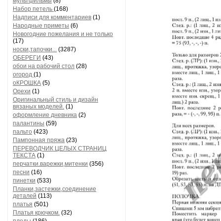
мультфильмы
(8)
Набор петель
(168)
Надписи для комментариев
(1)
Народные приметы
(6)
Новогодние пожелания и не только
(17)
носки,тапочки...
(3287)
ОБЕРЕГИ
(43)
обои на рабочий стол
(28)
огород
(1)
оКРОШКА
(5)
Орехи
(1)
Оригинальный стиль и дизайн
вязаных моделей.
(1)
оформление дневника
(2)
палантины
(59)
пальто
(423)
Пампонная пряжа
(23)
ПЕРЕВОДЧИК ЦЕЛЫХ СТРАНИЦ
ТЕКСТА
(1)
перчатки.варежки,митенки
(356)
песни
(16)
пинетки
(533)
Планки,застежки,соединение
деталей
(113)
платья
(501)
Платья крючком.
(32)