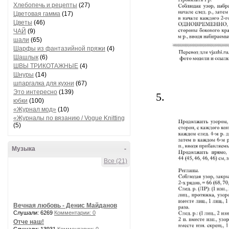
Хлебопечь и рецепты
(27)
Цветовая гамма
(17)
Цветы
(46)
ЧАЙ
(9)
шали
(65)
Шарфы из фантазийной пряжи
(4)
Шашлык
(6)
ШВЫ ТРИКОТАЖНЫЕ
(4)
Шнуры
(14)
шпаргалка для кухни
(67)
Это интересно
(139)
5.
юбки
(100)
«Журнал мод»
(10)
«Журналы по вязанию / Vogue Knitting
(5)
Музыка
-
Все (21)
Вечная любовь - Денис Майданов
Слушали: 6269
Комментарии: 0
Отче наш!