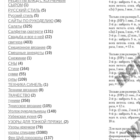
РЕЦЕПТЫ БЛЮД С КОПЧЕНЫМ
СЫРОМ
(1)
РУССКИЙ СТИЛЬ
(5)
Русский стиль
(5)
САЙТЫ ПО РУКОДЕЛИЮ
(36)
Салаты
(325)
Салфетки,скатерти
(131)
Свадьба и все о ней
(22)
свитера
(403)
Секционное вязание
(3)
Смешные анекдоты
(19)
Снежинки
(1)
СНЫ
(4)
Стихи
(164)
сумки
(55)
супы
(109)
ТЕХНИКА СИНЕЛЬ
(1)
Техники вязания
(8)
ТКАЧЕСТВО
(2)
туники
(356)
Тунисское вязание
(105)
Уголок рукодельницы
(148)
Узбекская кухня
(2)
УЗОРЫ ДЛЯ ТОНКОЙ ПРЯЖИ.
(2)
Узоры крючком
(79)
узоры спицами
(3380)
Фен Шуй.гороскопы
(137)