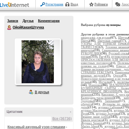
Регистрация
Вход
Рейтинги
Авос
Записи
Друзья
Комментарии
Выбрана рубрика
пуловеры
.
ОйойКакаяШтучка
Другие рубрики в этом дневник
шпаргалка для кухни
(67),
Шнуры
Цветы
(46),
Цветовая гамма
(17),
УЗОРЫ ДЛЯ ТОНКОЙ ПРЯЖ
ТКАЧЕСТВО
(2),
Техники вязания
анекдоты
(19),
Секционное вязани
РУКОДЕЛИЮ
(36),
Русский стиль
реглан
(355),
Рагу
(1),
путеводител
ПРИСПОСОБЛЕНИЯ ДЛЯ ВЯЗА
известных поговорок
(1),
Полезны
повязки на голову
(56),
Плиссе 
Планки,застежки,соединение дет
СТРАНИЦ ТЕКСТА
(1),
Пампонна
вязаных моделей.
(1),
Орехи
(1),
Новогодние пожелания и не толь
музыка
(30),
Мочалки
(7),
молитвы
(44),
Манишки
(86),
МАЛЫШАМ
КУЛИНАРНЫЕ САЙТЫ - более 
КРЕАТИВНОЕ ВЯЗАНИЕ
(3),
Ко
В друзья
вязанию
(235),
Квиллинг. С чего н
Календарь-часы-зимний
(19),
кай
Здоровье
(581),
Запеканки
(17),
обереги
(141),
Журналы по вяза
детей
(114),
журнал Сабрина
(270
журнал Мастерица
(5),
журнал Ма
Цитатник
-
Ирэн
(23),
журнал Золушка
(13),
ж
Вязание ваше хобби
(183),
журна
Все (36736)
Вяжем крючком
(1),
журнал Азбук
Журнал Susanna
(11),
журнал San
Maries Ideer
(3),
журнал Let's Knit
Красивый ажурный узор спицами
-