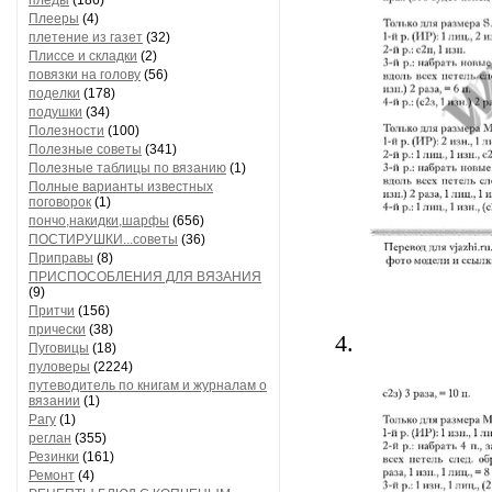
пледы
(186)
Плееры
(4)
плетение из газет
(32)
Плиссе и складки
(2)
повязки на голову
(56)
поделки
(178)
подушки
(34)
Полезности
(100)
Полезные советы
(341)
Полезные таблицы по вязанию
(1)
Полные варианты известных
поговорок
(1)
пончо,накидки,шарфы
(656)
ПОСТИРУШКИ...советы
(36)
Приправы
(8)
ПРИСПОСОБЛЕНИЯ ДЛЯ ВЯЗАНИЯ
(9)
Притчи
(156)
прически
(38)
4.
Пуговицы
(18)
пуловеры
(2224)
путеводитель по книгам и журналам о
вязании
(1)
Рагу
(1)
реглан
(355)
Резинки
(161)
Ремонт
(4)