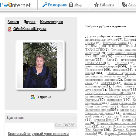
Регистрация
Вход
Рейтинги
Авос
Записи
Друзья
Комментарии
Выбрана рубрика
журналы
.
ОйойКакаяШтучка
Другие рубрики в этом дневник
шпаргалка для кухни
(67),
Шнуры
Цветы
(46),
Цветовая гамма
(17),
УЗОРЫ ДЛЯ ТОНКОЙ ПРЯЖ
ТКАЧЕСТВО
(2),
Техники вязания
анекдоты
(19),
Секционное вязани
РУКОДЕЛИЮ
(36),
Русский стиль
реглан
(355),
Рагу
(1),
путевод
ПРИХВАТКИ
(1),
Притчи
(156
пончо,накидки,шарфы
(656),
Полн
Полезности
(100),
подушки
(34),
пледы
(186),
Платья крючком.
перчатки.варежки,митенки
(356),
оформление дневника
(2),
Оригина
стол
(28),
ОБЕРЕГИ
(43),
носки,т
комментариев
(1),
Набор петел
астрология
(1),
Мастер класс
(33
Лоскутное - Техника СИНЕЛЬ
(4)
кулинарные рецепты
(290),
Кто ес
В друзья
Костюмы
(67),
компьютер
(130),
К
кардиганы
(447),
Калькуляторы Пр
Идеи для ремонта
(2),
Идеи для
Заготовки впрок
(505),
заговоры 
Вязание для детей
(114),
журнал 
всей семьи
(3),
журнал Мастерица
Цитатник
-
(11),
журнал Ирэн
(23),
журнал 
вас
(8),
Журнал Вязание ваше хо
Все (36736)
сами
(23),
журнал Вяжем крючко
The Knitter
(126),
Журнал Susann
pasaulis
(10),
Журнал Maries Ideer
Красивый ажурный узор спицами
-