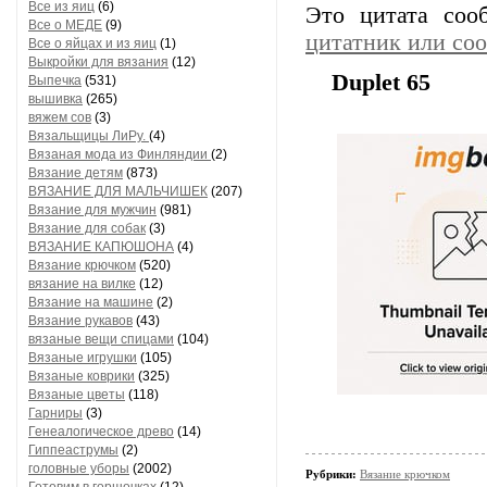
Все из яиц
(6)
Это цитата со
Все о МЕДЕ
(9)
цитатник или со
Все о яйцах и из яиц
(1)
Выкройки для вязания
(12)
Duplet 65
Выпечка
(531)
вышивка
(265)
вяжем сов
(3)
Вязальщицы ЛиРу.
(4)
Вязаная мода из Финляндии
(2)
Вязание детям
(873)
ВЯЗАНИЕ ДЛЯ МАЛЬЧИШЕК
(207)
Вязание для мужчин
(981)
Вязание для собак
(3)
ВЯЗАНИЕ КАПЮШОНА
(4)
Вязание крючком
(520)
вязание на вилке
(12)
Вязание на машине
(2)
Вязание рукавов
(43)
вязаные вещи спицами
(104)
Вязаные игрушки
(105)
Вязаные коврики
(325)
Вязаные цветы
(118)
Гарниры
(3)
Генеалогическое древо
(14)
Гиппеаструмы
(2)
головные уборы
(2002)
Рубрики:
Вязание крючком