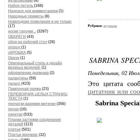
мультфильмы
(8)
Набор петель
(168)
Надписи для комментариев
(1)
Народные приметы
(6)
Новогодние пожелания и не только
(17)
Рубрики:
журналы
носки,тапочки...
(3287)
ОБЕРЕГИ
(43)
обои на рабочий стол
(28)
огород
(1)
оКРОШКА
(5)
SABRINA SPECI
Орехи
(1)
Оригинальный стиль и дизайн
вязаных моделей.
(1)
Понедельник, 02 Июля
оформление дневника
(2)
палантины
(59)
Это цитата со
пальто
(423)
Пампонная пряжа
(23)
цитатник или со
ПЕРЕВОДЧИК ЦЕЛЫХ СТРАНИЦ
ТЕКСТА
(1)
Sabrina Speci
перчатки.варежки,митенки
(356)
песни
(16)
пинетки
(533)
Планки,застежки,соединение
деталей
(113)
платья
(501)
Платья крючком.
(32)