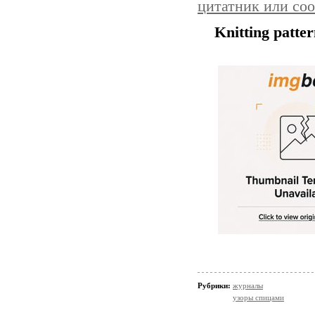
цитатник или со
Knitting patte
Рубрики:
журналы
узоры спицами