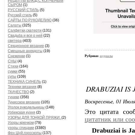
РЕЦЕПТЫ БЛЮД С КОПЧЕНЫМ
СЫРОМ
(1)
РУССКИЙ СТИЛЬ
(5)
Русский стиль
(5)
САЙТЫ ПО РУКОДЕЛИЮ
(36)
Салаты
(325)
Салфетки,скатерти
(131)
Свадьба и все о ней
(22)
свитера
(403)
Секционное вязание
(3)
Смешные анекдоты
(19)
Снежинки
(1)
Рубрики:
журналы
СНЫ
(4)
Стихи
(164)
сумки
(55)
супы
(109)
ТЕХНИКА СИНЕЛЬ
(1)
DRABUZIAI IS
Техники вязания
(8)
ТКАЧЕСТВО
(2)
туники
(356)
Воскресенье, 01 Июля
Тунисское вязание
(105)
Уголок рукодельницы
(148)
Это цитата со
Узбекская кухня
(2)
УЗОРЫ ДЛЯ ТОНКОЙ ПРЯЖИ.
(2)
цитатник или со
Узоры крючком
(79)
узоры спицами
(3380)
Drabuziai is J
Фен Шуй.гороскопы
(137)