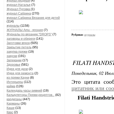
журнал Модный
(4)
журнал Наталья
(7)
Журнал Пуговка
(1)
журнал Сабрина
(270)
журнал Сабрина Вязание для детей
(114)
журналы
(1158)
ЖУРНАЛЫ Amu - япония
(7)
Журналы по вязанию."DROPS"
(7)
Рубрики:
журналы
заговоры и обереги
(141)
Заготовки впрок
(505)
Закрытие петель
(95)
закупка пряжи
(19)
закуски
(191)
FILATI HANDS
Запеканки
(17)
Здоровье
(581)
Идеи для дачи
(2)
Понедельник, 02 Июля
Идеи для ремонта
(2)
из пряжи Кауни
(8)
Это цитата со
Интерьеры
(112)
кайма
(126)
цитатник или со
Календарь-часы-зимний
(19)
Калькуляторы Пряжи,рецептов...
(82)
Filati Handst
кардиганы
(447)
Карманы
(26)
Каши
(13)
Квас
(2)