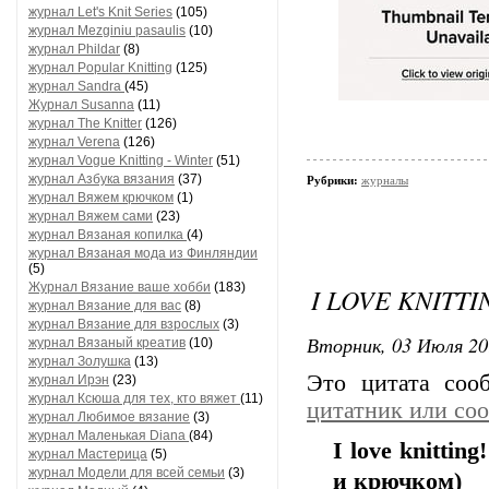
журнал Let's Knit Series
(105)
журнал Mezginiu pasaulis
(10)
журнал Phildar
(8)
журнал Popular Knitting
(125)
журнал Sandra
(45)
Журнал Susanna
(11)
журнал The Knitter
(126)
журнал Verena
(126)
журнал Vogue Knitting - Winter
(51)
журнал Азбука вязания
(37)
Рубрики:
журналы
журнал Вяжем крючком
(1)
журнал Вяжем сами
(23)
журнал Вязаная копилка
(4)
журнал Вязаная мода из Финляндии
(5)
Журнал Вязание ваше хобби
(183)
I LOVE KNITTI
журнал Вязание для вас
(8)
журнал Вязание для взрослых
(3)
Вторник, 03 Июля 20
журнал Вязаный креатив
(10)
журнал Золушка
(13)
Это цитата со
журнал Ирэн
(23)
журнал Ксюша для тех, кто вяжет
(11)
цитатник или со
журнал Любимое вязание
(3)
журнал Маленькая Diana
(84)
I love knittin
журнал Мастерица
(5)
журнал Модели для всей семьи
(3)
и крючком)