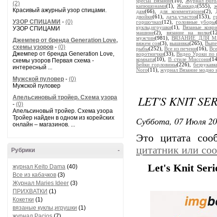
special Вязание
(10),
Журнал Burda
(2)
капюшонами
(1),
Жаккард
(555),
ж
Красивый ажурный узор спицами.
дам
(66),
для комментариев
(2),
двойки
(61),
дача.участок
(153),
г
УЗОР СПИЦАМИ
-
(0)
горшочках
(12),
головные уборы
куклы,игрушки
(1),
Вязаные ковр
УЗОР СПИЦАМИ
машине
(2),
вязание на вилке
(1
мужчин
(981),
ВЯЗАНИЕ ДЛЯ 
Джемпер от бренда Generation Love,
вяжем сов
(3),
вышивка
(265),
Выпе
схемы узоров
-
(0)
рыбы
(252),
Все из печени
(16),
Все
Джемпер от бренда Generation Love,
воротнички
(33),
Видео Уроки по 
комната
(10),
В стиле Миссони
(1
схемы узоров Первая схема -
Бейки горловины
(226),
безрукавк
интересный ...
Noro
(11),
журнал Вязание модно 
Мужской пуловер
-
(0)
Мужской пуловер
LET'S KNIT SE
Апельсиновый тройер. Схема узора
-
(0)
Апельсиновый тройер. Схема узора
Тройер найден в одном из корейских
Суббота, 07 Июля 20
онлайн – магазинов. ...
Это цитата со
цитатник или со
Рубрики
-
Let's Knit Ser
журнал Keito Dama
(40)
Все из кабачков
(3)
Журнал Maries Ideer
(3)
ПРИХВАТКИ
(1)
Кокетки
(1)
вязаные куклы,игрушки
(1)
журнал Pacios
(7)