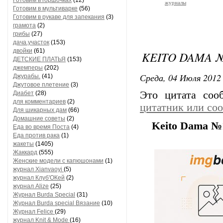
Готовим в горшочках
(12)
журналы
Готовим в мультиварке
(56)
Готовим в рукаве для запекания
(3)
грамота
(2)
грибы
(27)
дача.участок
(153)
двойки
(61)
KEITO DAMA №
ДЕТСКИЕ ПЛАТЬЯ
(153)
джемперы
(202)
Среда, 04 Июля 2012 
Джурабы.
(41)
Джутовое плетение
(3)
Это цитата со
Диабет
(28)
для комментариев
(2)
цитатник или со
Для шикарных дам
(66)
Домашние советы
(2)
Keito Dama №
Еда во время Поста
(4)
Еда против рака
(1)
жакеты
(1405)
Жаккард
(555)
Женские модели с капюшонами
(1)
журнал Xianvaoyi
(5)
журнал Клуб'ОКей
(2)
журнал Alize
(25)
Журнал Burda Special
(31)
Журнал Burda special Вязание
(10)
Журнал Felice
(29)
журнал Knit & Mode
(16)