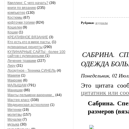
Квиллинг. С чего начать?
(39)
книги по вязанию
(235)
компьютер
(130)
Костюмы
(67)
кофточки,топики
(824)
Рубрики:
журналы
Кошелек
(9)
Кошки
(1)
КРЕАТИВНОЕ ВЯЗАНИЕ
(3)
Кто есть кто в мире пасты.
(1)
кулинарные рецепты
(290)
САБРИНА. С
КУЛИНАРНЫЕ САЙТЫ - более 100
сайтов с кулинарными
(1)
Лечение травами
(227)
ОДЕЖДА БОЛЬ
Лиру
(31)
Лоскутное - Техника СИНЕЛЬ
(4)
Понедельник, 02 Июля
Макияж
(1)
Макроме
(6)
Это цитата со
МАЛЫШАМ
(791)
Манишки
(86)
цитатник или со
Манты,пельмени,вареники...
(44)
Мастер класс
(338)
Сабрина. Спе
Медицинская астрология
(1)
Митенки
(19)
размеров (вяз
молитвы
(157)
Мочалки
(7)
музыка
(30)