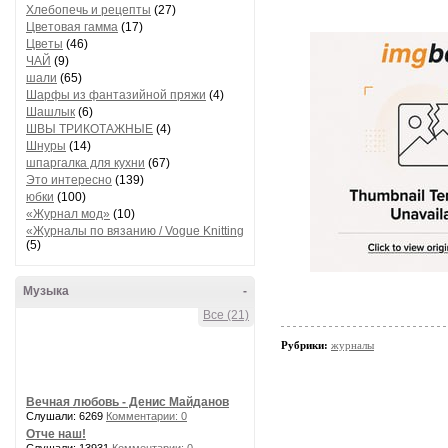
Хлебопечь и рецепты
(27)
Цветовая гамма
(17)
Цветы
(46)
ЧАЙ
(9)
шали
(65)
Шарфы из фантазийной пряжи
(4)
Шашлык
(6)
ШВЫ ТРИКОТАЖНЫЕ
(4)
Шнуры
(14)
шпаргалка для кухни
(67)
Это интересно
(139)
юбки
(100)
«Журнал мод»
(10)
«Журналы по вязанию / Vogue Knitting
(5)
Музыка
-
Все (21)
Рубрики:
журналы
Вечная любовь - Денис Майданов
Слушали: 6269
Комментарии: 0
Отче наш!