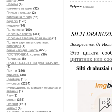
пледы
(186)
Плееры
(4)
Рубрики:
журналы
плетение из газет
(32)
Плиссе и складки
(2)
повязки на голову
(56)
поделки
(178)
подушки
(34)
Полезности
(100)
SILTI DRABUZI
Полезные советы
(341)
Полезные таблицы по вязанию
(1)
Полные варианты известных
Воскресенье, 01 Июля
поговорок
(1)
пончо,накидки,шарфы
(656)
Это цитата со
ПОСТИРУШКИ...советы
(36)
цитатник или со
Приправы
(8)
ПРИСПОСОБЛЕНИЯ ДЛЯ ВЯЗАНИЯ
(9)
Silti drabuzia
Притчи
(156)
прически
(38)
Пуговицы
(18)
пуловеры
(2224)
путеводитель по книгам и журналам о
вязании
(1)
Рагу
(1)
реглан
(355)
Резинки
(161)
Ремонт
(4)