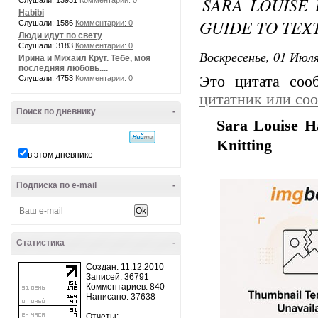
SARA LOUISE
Слушали: 13931
Комментарии: 0
Habibi
GUIDE TO TEX
Слушали: 1586
Комментарии: 0
Люди идут по свету
Слушали: 3183
Комментарии: 0
Воскресенье, 01 Июля
Ирина и Михаил Круг. Тебе, моя
последняя любовь....
Это цитата со
Слушали: 4753
Комментарии: 0
цитатник или со
Поиск по дневнику
-
Sara Louise H
Knitting
в этом дневнике
Подписка по e-mail
-
Статистика
-
Создан: 11.12.2010
Записей: 36791
Комментариев: 840
Написано: 37638
Отчеты: