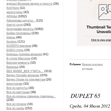
журнал Вязание модно и просто
(26)
Knit Noro
(11)
аксессуары
(42)
АРАНЫ
(1052)
Афоризмы,цитаты...
(115)
бактус,снуд
(293)
безрукавки,жилеты
(1092)
Бейки горловины
(226)
блины
(40)
болеро
(121)
БОЛЕРО крючком
(38)
БОХО-стиль
(19)
Бриошь-техника вязания
(41)
В стиле Миссони
(14)
Ванная комната
(10)
Рубрики:
Вязание крючком
Варенье
(24)
журналы
ВЕК ЖИВИ_ВЕК УЧИСЬ....
(313)
Видео Онлайн вязание
(370)
Видео Уроки по предметам
(20)
воротнички
(33)
Все из капусты
(30)
Все из картошки
(38)
DUPLET 65
Все из курицы,свинины,говядины...
(226)
Все из печени
(16)
Среда, 04 Июля 2012 
Все из рыбы
(252)