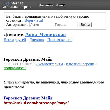
Live
Internet
Дневники
Личка
мобильная версия
Вы были перенаправлены на мобильную версию
страницы.
Вернуться!
Авторизация
Дневник
Анна_Чеширская
Лента друзей
-
Дневник
-
Полная версия
Гороскоп Древних Майя
11-03-2011 00:50
к комментариям
-
к полной версии
-
понравилось!
Очень интересно, не затерто,и, что самое главное,много
правдивого!
Гороскоп Древних Майя
http://orakul.com/horoscope/maya/