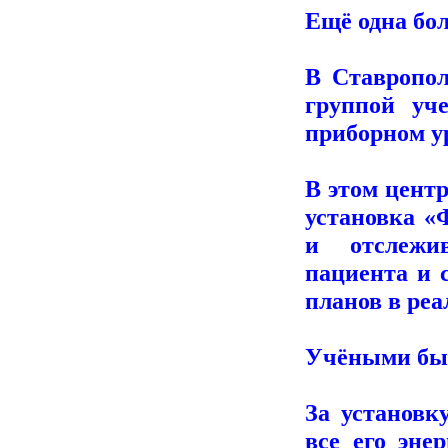
Ещё одна бо
В Ставропол
группой уч
приборном у
В этом цент
установка «
и отслежи
пациента и 
планов в ре
Учёными был
За установк
все его эне