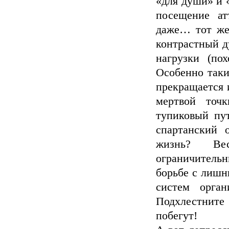
«для души» и 
посещение ат
даже… тот же 
контрастный д
нагрузки (пох
Особенно таки
прекращается и
мертвой точ
тупиковый пу
спартанский 
жизнь? Ве
ограничительн
борьбе с лишн
систем орган
Подхлестнит
побегут!