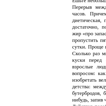
Ешьте небольш
Перерыв меж
часов. Прич
диетическая, 
достаточно, п
жир «про запас
пропустить пя
сутки. Проще 
Сколько раз м
куски перед 
взрослые люд
вопросом: как
изобретать ве
детства: меж
бутербродов, 
нибудь, запив 