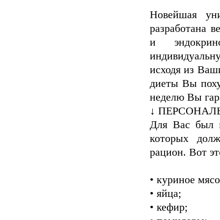
Новейшая ун
разработана в
и эндокрин
индивидуальн
исходя из Ваш
диеты Вы поху
неделю Вы гар
↓ ПЕРСОНАЛ
Для Вас был 
которых долж
рацион. Вот эт
• куриное мясо
• яйца;
• кефир;