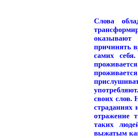
Слова обла
трансформир
оказывают 
причинять в
самих себя
проживает
проживает
прислуши
употребляют
своих слов. 
страданиях и
отражение т
таких люде
выжатым как