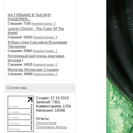
НА ГЛУБИНЕ В ТЫСЯЧУ
ПОЦЕЛУЕВ...
Слушали: 7155
Комментарии: 0
Lauren Christy - The Color Of The
Night!
Слушали: 52023
Комментарии: 4
Я Вам спою Саксофон Владимир
Тихоненко
Слушали: 20963
Комментарии: 1
Потеряный рай (очень красивая
музыка )
Слушали: 14533
Комментарии: 0
Молитва Оптинских Старцев
Слушали: 18580
Комментарии: 0
Статистика
-
Создан: 27.10.2010
Записей: 7302
Комментариев: 1256
Написано: 10598
Отчеты:
Посетители
Поисковые фразы