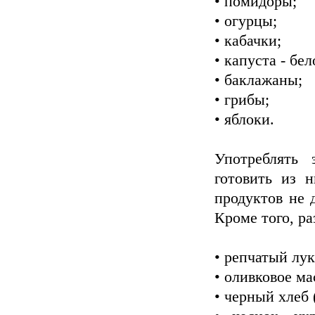
• помидоры;
• огурцы;
• кабачки;
• капуста - бе
• баклажаны;
• грибы;
• яблоки.
Употреблять
готовить из 
продуктов не 
Кроме того, ра
• репчатый лук
• оливковое ма
• черный хлеб 