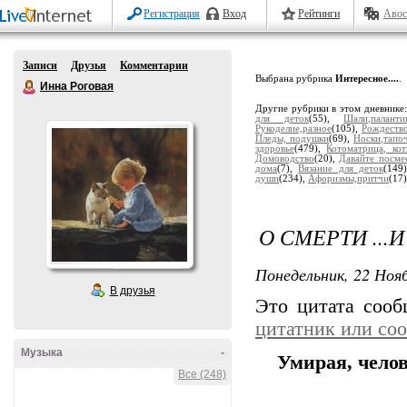
Регистрация
Вход
Рейтинги
Авос
Записи
Друзья
Комментарии
Выбрана рубрика
Интересное....
.
Инна Роговая
Другие рубрики в этом дневнике
для деток
(55),
Шали,паланти
Рукоделие,разное
(105),
Рождество
Пледы, подушки
(69),
Носки,тапо
здоровье
(479),
Котоматрица, ко
Домоводство
(20),
Давайте посме
дома
(7),
Вязание для деток
(149
души
(234),
Афоризмы,притчи
(17
О СМЕРТИ ..
Понедельник, 22 Нояб
В друзья
Это цитата соо
цитатник или со
Музыка
-
Умирая, челов
Все (248)