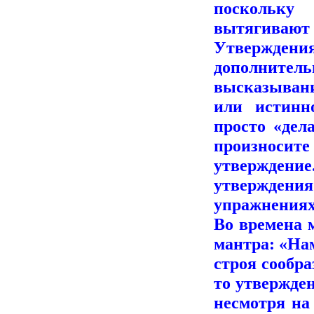
поскольку
вытягивают и
Утвержде
дополните
высказыван
или истинн
просто «дел
произносит
утвержден
утверждения
упражнениях
Во времена 
мантра: «Нам
строя сообра
то утвержден
несмотря на 