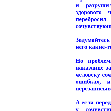
и разруши
здорового 
переброси
сочувствующ
Задумайтесь
него какие-т
Но проблем
наказание з
человеку соч
ошибках, 
перезаписыва
А если пере
у сочувст