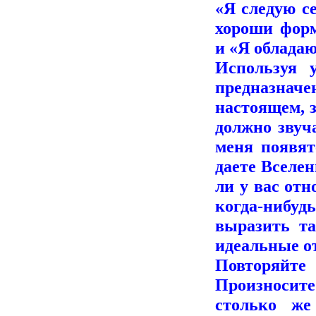
«Я следую с
хороши фор
и «Я обладаю
Используя 
предназначе
настоящем, з
должно звуч
меня появят
даете Вселен
ли у вас от
когда-нибуд
выразить т
идеальные о
Повторяйт
Произносите
столько же