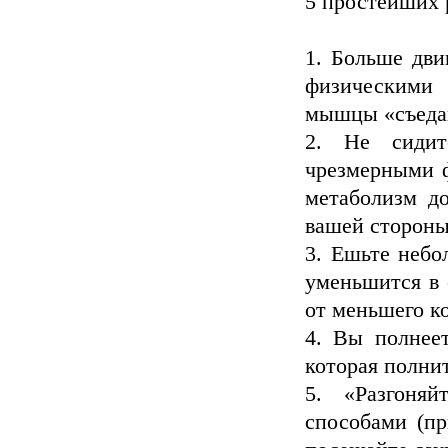
5 простейших 
1. Больше дви
физическими 
мышцы «съедаю
2. Не сидит
чрезмерными ф
метаболизм д
вашей стороны,
3. Ешьте небо
уменьшится в 
от меньшего к
4. Вы полнеет
которая полни
5. «Разгоня
способами (п