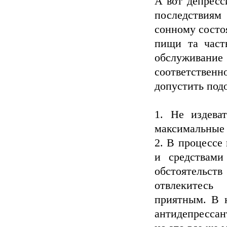
А вот депресс
последствиям
сонному состо
пищи та част
обслуживание
соответстве
допустить под
1. Не издева
максимальные 
2. В процессе
и средствами
обстоятельств
отвлекитесь
приятным. В к
антидепрессан