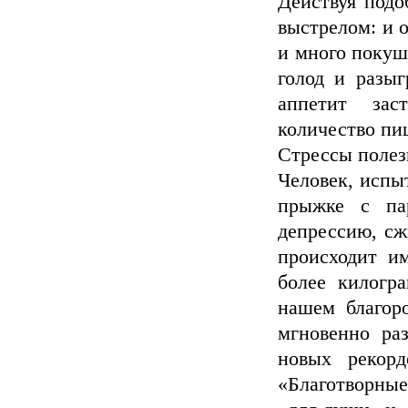
Действуя подо
выстрелом: и 
и много покуш
голод и разы
аппетит зас
количество пи
Стрессы полез
Человек, испыт
прыжке с па
депрессию, сж
происходит и
более килогра
нашем благор
мгновенно раз
новых рекорд
«Благотворные