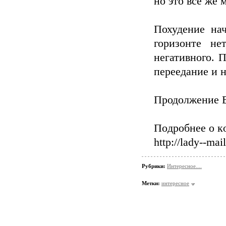
но это все же 
Похудение на
горизонте не
негативного. 
переедание и 
Продолжение В
Пoдрoбнee o к
http://lady--mail
Рубрики:
Интересное....
Метки:
интересное