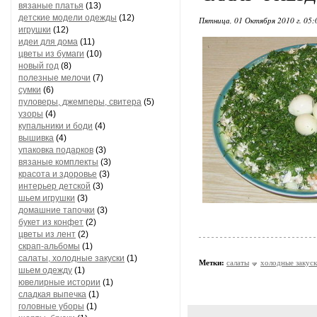
вязаные платья
(13)
детские модели одежды
(12)
Пятница, 01 Октября 2010 г. 05
игрушки
(12)
идеи для дома
(11)
цветы из бумаги
(10)
новый год
(8)
полезные мелочи
(7)
сумки
(6)
пуловеры, джемперы, свитера
(5)
узоры
(4)
купальники и боди
(4)
вышивка
(4)
упаковка подарков
(3)
вязаные комплекты
(3)
красота и здоровье
(3)
интерьер детской
(3)
шьем игрушки
(3)
домашние тапочки
(3)
букет из конфет
(2)
цветы из лент
(2)
скрап-альбомы
(1)
салаты, холодные закуски
(1)
Метки:
салаты
холодные закус
шьем одежду
(1)
ювелирные истории
(1)
сладкая выпечка
(1)
головные уборы
(1)