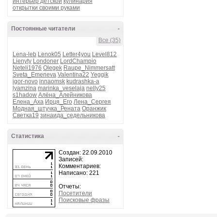
интерьер детской
кулинария
открытки своими руками
Постоянные читатели
-
Все (35)
Lena-leb
Lenok05
Letter4you
Level812
Lienyty
Londoner
LordChampio
Neteli1976
Olegek
Raupe_Nimmersatt
Sveta_Emeneva
Valentina22
Yeggik
igor-novo
innaomsk
kudrashka-a
lyamzina
marinka_veselaja
nelly25
s1hadow
Алёна_Алейникова
Елена_Аха
Ирця_Его
Лена_Сергея
Модная_штучка_Рената
Оранжик
Светка19
зинаида_седельникова
Статистика
-
Создан: 22.09.2010
Записей:
Комментариев:
Написано: 221
Отчеты:
Посетители
Поисковые фразы