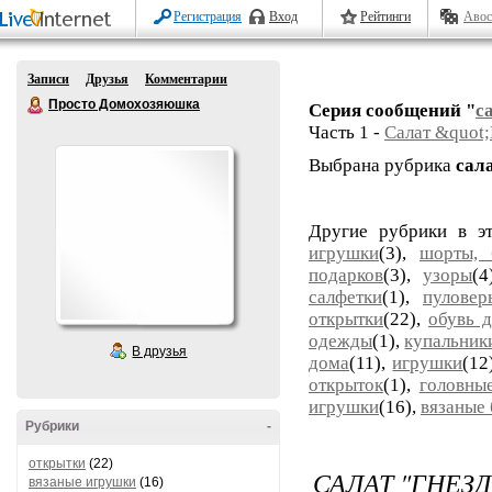
Регистрация
Вход
Рейтинги
Авос
Записи
Друзья
Комментарии
Просто Домохозяюшка
Серия сообщений "
с
Часть 1 -
Салат &quot;
Выбрана рубрика
сал
Другие рубрики в э
игрушки
(3),
шорты, 
подарков
(3),
узоры
(
салфетки
(1),
пуловер
открытки
(22),
обувь 
одежды
(1),
купальник
В друзья
дома
(11),
игрушки
(12
открыток
(1),
головны
игрушки
(16),
вязаные
Рубрики
-
открытки
(22)
САЛАТ "ГНЕЗ
вязаные игрушки
(16)