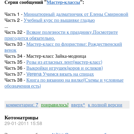
Серия сообщений "
Мастер-классы
":
Часть 1 -
Миниатюрный далматинчик от Елены Смирновой
Часть 2 -
Учебный курс по вышивке гладью
...
Часть 32 -
Всякие полезности к празднику.Посмотрите
пригодится обязательно.
Часть 33 -
Мастер-класс по флористике: Рождественский
венок
Часть 34 - Мастер-класс Зайка-модница
Часть 35 -
Розы из атласных лент(мастер-класс)
Часть 36 -
Выкройки игрушек(коров и осликов)
Часть 37 -
Verena Учимся вязать на спицах
Часть 38 -
Книга по вязанию на вилке(Схемы и условные
обозначения есть)
комментарии: 7
понравилось!
вверх^
к полной версии
Котоматрицы
29-01-2011 15:58