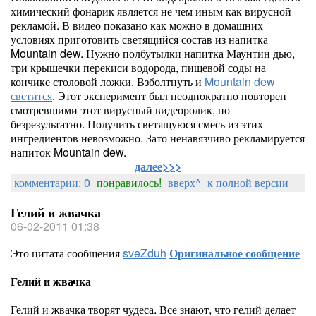
химический фонарик является не чем иным как вирусной
рекламой. В видео показано как можно в домашних
условиях приготовить светящийся состав из напитка
Mountain dew. Нужно полбутылки напитка Маунтин дью,
три крышечки перекиси водорода, пищевой соды на
кончике столовой ложки. Взболтнуть и
Mountain dew
светится
. Этот эксперимент был неоднократно повторен
смотревшими этот вирусный видеоролик, но
безрезультатно. Получить светящуюся смесь из этих
ингредиентов невозможно. Зато ненавязчиво рекламируется
напиток Mountain dew.
далее>>>
комментарии: 0
понравилось!
вверх^
к полной версии
Гелий и жвачка
06-02-2011 01:38
Это цитата сообщения
sveZduh
Оригинальное сообщение
Гелий и жвачка
Гелий и жвачка творят чудеса. Все знают, что гелий делает