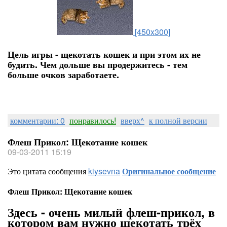
[450x300]
Цель игры - щекотать кошек и при этом их не
будить. Чем дольше вы продержитесь - тем
больше очков заработаете.
комментарии: 0
понравилось!
вверх^
к полной версии
Флеш Прикол: Щекотание кошек
09-03-2011 15:19
Это цитата сообщения
kiysevna
Оригинальное сообщение
Флеш Прикол: Щекотание кошек
Здесь - очень милый флеш-прикол, в
котором вам нужно щекотать трёх