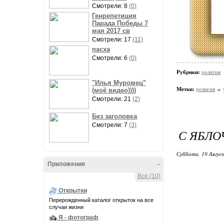
Смотрели: 8
(0)
Генрепетиция
Парада Победы 7
мая 2017 св
Смотрели: 17
(11)
пасха
Смотрели: 6
(0)
Рубрики:
религия
"Илья Муромец"
Метки:
религия
(моё видео))))
Смотрели: 21
(2)
Без заголовка
Смотрели: 7
(3)
С ЯБЛО
Суббота, 19 Авгус
Приложения
-
Все (10)
Открытки
Перерожденный каталог открыток на все
случаи жизни
Я - фотограф