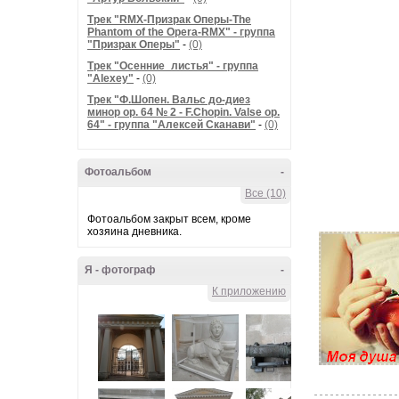
Трек "RMX-Призрак Оперы-The
Phantom of the Opera-RMX" - группа
"Призрак Оперы"
-
(0)
Трек "Осенние_листья" - группа
"Alexey"
-
(0)
Трек "Ф.Шопен. Вальс до-диез
минор ор. 64 № 2 - F.Chopin. Valse op.
64" - группа "Алексей Сканави"
-
(0)
Фотоальбом
-
Все (10)
Фотоальбом закрыт всем, кроме
хозяина дневника.
Я - фотограф
-
К приложению