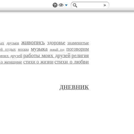
живопись
здоровье
ых
знаменитые
друзьям
музыка
поговорим
ой отдых
москва
новый год
работы моих друзей
религия
 моих друзей
стихи о любви
стихи о жизни
 о женщине
ДНЕВНИК