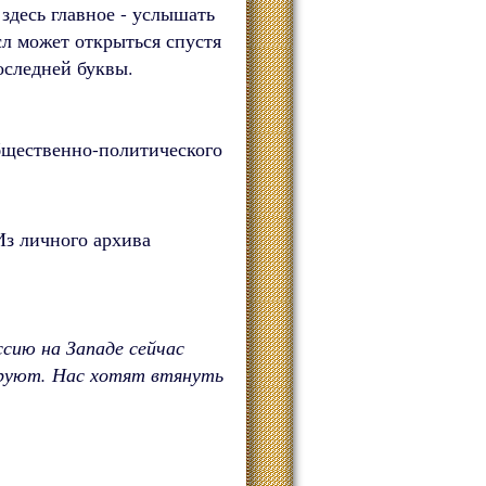
здесь главное - услышать
сл может открыться спустя
оследней буквы.
бщественно-политического
Из личного архива
ссию на Западе сейчас
ируют. Нас хотят втянуть