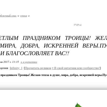
яблочный спас
стихи
ЕТЛЫМ ПРАЗДНИКОМ ТРОИЦЫ! ЖЕ
МИРА, ДОБРА, ИСКРЕННЕЙ ВЕРЫ.П
 И БЛАГОСЛОВЛЯЕТ ВАС!!
ня 2017 г. 13:35
+ в цитатник
бщения
Infinity_I
[
Прочитать целиком
+
В свой цитатник или сообщество!
]
праздником Троицы! Желаю тепла в душе, мира, добра, искренней веры.Пус