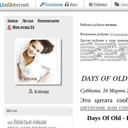
Регистрация
Вход
Рейтинги
Авос
Записи
Друзья
Комментарии
Выбрана рубрика
музыка
.
Моя душа 53
Вложенные рубрики:
музыкальная
Другие рубрики в этом дневни
спорт
(4),
Рождество
(23),
ретро
(
праздники, события
(147),
позит
отношения
(29),
Новый год
(58),
отдых
(65),
мои мысли
(4),
ЛИру
искусство
(188),
интересное
(92),
любимых
(81),
всё для блога
(272),
DAYS OF OLD 
Суббота, 26 Марта 2
В друзья
Это цитата со
цитатник или со
Метки
-
Days Of Old -
братья наши
sos
меньшие
видео