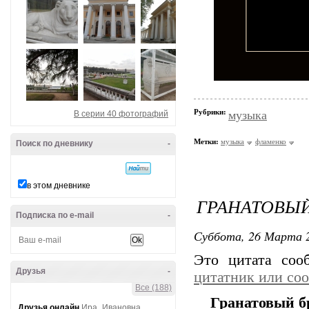
Рубрики:
музыка
В серии 40 фотографий
Метки:
музыка
фламенко
Поиск по дневнику
-
в этом дневнике
ГРАНАТОВЫЙ
Подписка по e-mail
-
Суббота, 26 Марта 2
Это цитата со
Друзья
-
цитатник или со
Все (188)
Гранатовый б
Друзья онлайн
Ира_Ивановна