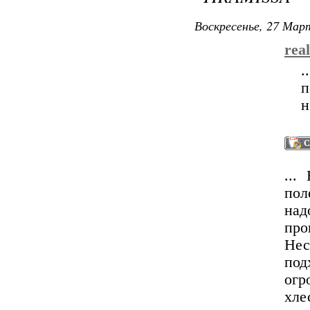
Воскресенье, 27 Март
rea
.
п
н
...
пол
над
про
Не
под
огр
хле