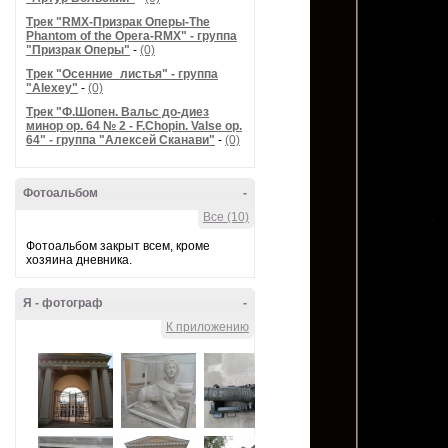
Трек "RMX-Призрак Оперы-The
Phantom of the Opera-RMX" - группа
"Призрак Оперы"
-
(0)
Трек "Осенние_листья" - группа
"Alexey"
-
(0)
Трек "Ф.Шопен. Вальс до-диез
минор ор. 64 № 2 - F.Chopin. Valse op.
64" - группа "Алексей Сканави"
-
(0)
Фотоальбом
-
Все (10)
Фотоальбом закрыт всем, кроме
хозяина дневника.
Я - фотограф
-
К приложению