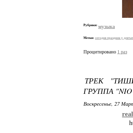
Рубрики:
музыка
Метки:
сегодня праздник у девча
Процитировано
1 раз
ТРЕК "ТИШ
ГРУППА "NIO
Воскресенье, 27 Март
rea
h