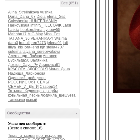
Все (651)
Alina_Strellnikova
Aushka
Dana_Dana_67
Didia
Elena_Gati
Galyshenka
HUNTERMANIA
Harkovskaja
Infinity_I
LECOVIK
Larsi
Laticia
Leokorolivna
Lyubov55
Mahhha17
MiG-May
Miss_Eos
TATIANA_36
VERANIKA-Y
Wisima
dara3
frodull
iren7473
jelena01
lati
liliya_kis
lora-lend
njh
stella4707
suleima
tatyana_serebryakova
Александр_Лобков
Ангарск
Бусильда50
Валяника
Доктор_Хаус_Ру
Ириночка61
КРАСОТА_ЗДОРОВЬЯ
Мама_Дина
Надюша_Ларионова
Одинокий_рейнджер
РОССИЙСКАЯ_СЕМЬЯ
СЕМЬЯ_И_ДЕТИ
Старец14
Татьяна_Кудрявцева
вербы
ковыльная_песнь
людмила_шешуева
танюсико
ясный
Сообщества
-
Участник сообществ
(Всего в списке: 16)
Темы_и_схемы
про_искусство