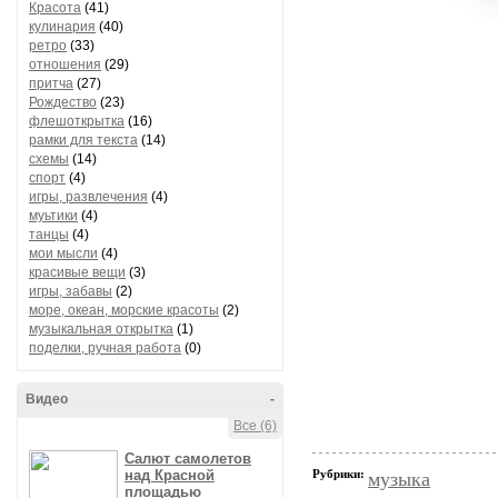
Красота
(41)
кулинария
(40)
ретро
(33)
отношения
(29)
притча
(27)
Рождество
(23)
флешоткрытка
(16)
рамки для текста
(14)
схемы
(14)
спорт
(4)
игры, развлечения
(4)
муьтики
(4)
танцы
(4)
мои мысли
(4)
красивые вещи
(3)
игры, забавы
(2)
море, океан, морские красоты
(2)
музыкальная открытка
(1)
поделки, ручная работа
(0)
Видео
-
Все (6)
Салют самолетов
над Красной
Рубрики:
музыка
площадью