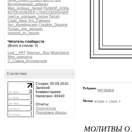
леди_САМО_СОВЕРШЕНСТВО
Ветеринарный_кабинет
Мир_добрых_людей
РЫЖИЙ_КОНЬ
КОТОГАЛЛЕРЕЯ
СТИХОТВОРЕНИЯ
тексты_хороших_песен
Питер
Сама_овца
Это_Смешно
Арт_Калейдоскоп
Creative_Designs
Только_для_женщин
inspired_by_beauty
Читатель сообществ
(Всего в списке: 5)
Live__ART
Триплет_Душ
WiseAdvice
Мир_клипарта
О_Самом_Интересном
Статистика
-
Создан: 05.09.2010
Записей:
Рубрики:
музыка
Комментариев:
Написано: 49440
Метки:
музыка
стихи
Отчеты:
Посетители
Поисковые фразы
МОЛИТВЫ О