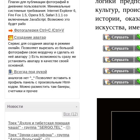
логики предп
Плагин для публикации фотографий в
дневнике пользователя. Минимальные
культур, прои
системные требования: Internet Explorer 6,
Fire Fox 1.5, Opera 9.5, Safari 3.1.1 со
истории, оказ
включенным JavaScript. Возможно это
будет рабо
искусства, им
Фотогалерея Ctrl+C /Ctrl+V
Создание аватар
Сервис для создания аватар в режиме
онлайн. Позволяет вырезать из большой
фотографии свою мордочку и сделать из
неё аватару :) Есть возможность сразу же
установить аватару в качестве своей
основной.
Всегда под рукой
аналогов нет ^_^ Позволяет вставить в
профиль панель с произвольным Html-
кодом. Можно разместить там банеры,
счетчики и прочее
Новости
-
Все (12)
Трек "Дудук и тибетская поющая
чаша!" - группа "SERGO.TEL"
-
(0)
Трек "Звуки саксофона" - группа
"Артур Вольский"
-
(0)