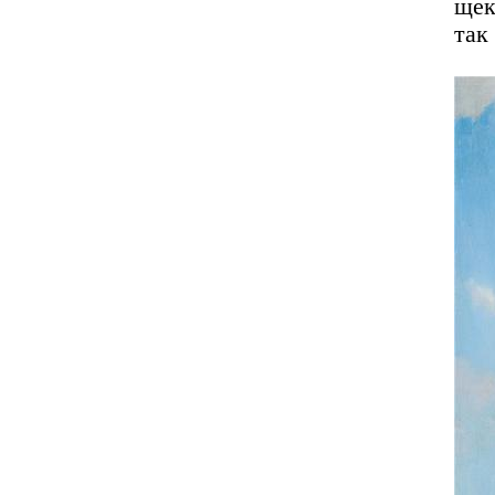
щек
так