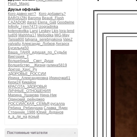
Flash_Magic
Друзья оффлайн
Кого давно нет?
Кого добавить?
BARGUZIN
Baroma
Beauti_Flash
CAZADOR
dara3
Elena_Gati
Goodwine
Infinity_I
iren7473
izogradinka
kotenokvitka
Larsi
Leskey
Lkis
lora-lend
lud09
Mahhha17
Mellodika
MiG-May
Taisia800
tatyana_serebryakova
ValeZ
valvallu
Александр_Лобков
Ангарск
Бусильда50
Ваша_ТАНЯ_идущая_по_Судьбе
Виктория_Т
Волшебный__Свет_Души
Волшебство__Жизни
галина5819
Доктор_Хаус_Ру
ЗДОРОВЬЕ_РОССИИ
Ирина_Александровна
Ириночка61
Кери24
Кикайон
КРАСОТА_ЗДОРОВЬЯ
ЛИЧНЫЕ_ОТНОШЕНИЯ
Марина_Ушакова
Нина-Ник
Одинокий_рейнджер
РОССИЙСКАЯ_СЕМЬЯ
русалла
Рябина_Рябинушка
Славка_Ядин
Странник_1986
Юрий_Дуданов
я_а_ли_на
ясный
Постоянные читатели
-