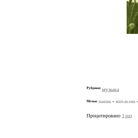
Рубрики:
музыка
Метки:
tiramissa
ветер во ржи
Процитировано
3 раз