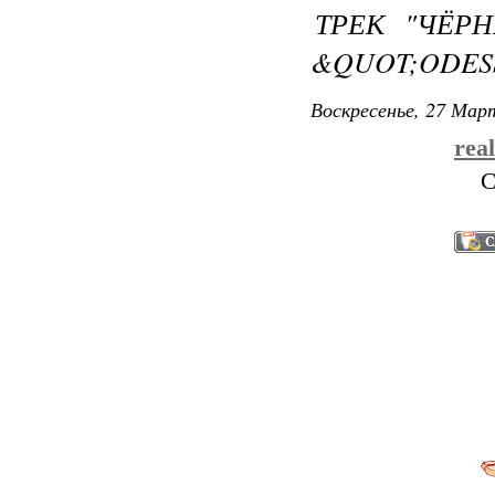
ТРЕК "ЧЁРН
&QUOT;ODES
Воскресенье, 27 Март
rea
С