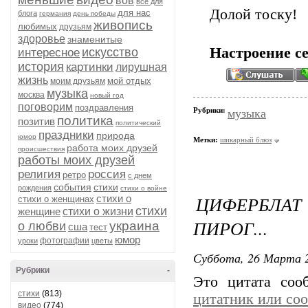
вов
всё для
Долой тоску!
для нас
блога
германия
день победы
живопись
любимых
друзьям
здоровье
знаменитые
Настроение се
искусство
интересное
история
картинки
лирушная
жизнь
мой отдых
моим друзьям
музыка
москва
новый год
поговорим
поздравления
Рубрики:
музыка
политика
позитив
политический
праздники
природа
юмор
Метки:
шикарный блюз
работа моих друзей
происшествия
работы моих друзей
религия
россия
ретро
с днем
события
стихи
рождения
стихи о войне
ЦИФЕРБЛАТ 
стихи о
стихи о женщинах
стихи
женщине
стихи о жизни
ПИРОГ...
украина
о любви
сша
тест
юмор
фотографии
уроки
цветы
Суббота, 26 Марта 2
Рубрики
-
Это цитата со
стихи
(813)
цитатник или со
видео
(774)