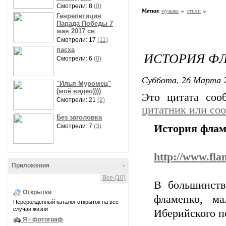
Смотрели: 8
(0)
Метки:
музыка
стихи
Генрепетиция
Парада Победы 7
мая 2017 св
Смотрели: 17
(11)
пасха
ИСТОРИЯ Ф
Смотрели: 6
(0)
Суббота, 26 Марта 2
"Илья Муромец"
(моё видео))))
Это цитата со
Смотрели: 21
(2)
цитатник или со
Без заголовка
Смотрели: 7
(3)
История фла
http://www.fl
Приложения
-
Все (10)
В большинств
Открытки
фламенко, м
Перерожденный каталог открыток на все
случаи жизни
Иберийского по
Я - фотограф