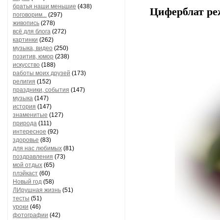
братья наши меньшие
(438)
Циферблат реж
поговорим...
(297)
живопись
(278)
всё для блога
(272)
картинки
(262)
музыка, видео
(250)
позитив, юмор
(238)
искусство
(188)
работы моих друзей
(173)
религия
(152)
праздники, события
(147)
музыка
(147)
история
(147)
знаменитые
(127)
природа
(111)
интересное
(92)
здоровье
(83)
для нас любимых
(81)
поздравления
(73)
мой отдых
(65)
плэйкаст
(60)
Новый год
(58)
ЛИрушная жизнь
(51)
тесты
(51)
уроки
(46)
фотографии
(42)