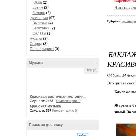
жаренной ка
Юбка
(2)
Читать дал
детям
(2)
болеро
(2)
кулинария
(97)
Рубрики:
кулинари
Выпечка
(4)
Заготовки
(2)
Салаты
(1)
музыка
(3)
Огород
(3)
Позия,лирика
(0)
БАКЛАЖ
КРАСИВ
Музыка
-
Все (2)
Суббота, 24 Авгус
Это цитата соо
Баклажаны п
Красивая восточная мелодия...
Слушали: 24781
Комментарии: 0
Жареные ба
арабская музыка
Слушали: 567
Комментарии: 0
зимой. За з
Поиск по дневнику
-