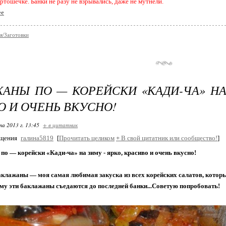
ртошечке. Банки не разу не взрывались, даже не мутнели.
ее
я/Заготовки
АНЫ ПО — КОРЕЙСКИ «КАДИ-ЧА» НА 
О И ОЧЕНЬ ВКУСНО!
та 2013 г. 13:45
+ в цитатник
бщения
галина5819
[
Прочитать целиком
+
В свой цитатник или сообщество!
]
о — корейски «Кади-ча» на зиму - ярко, красиво и очень вкусно!
клажаны — моя самая любимая закуска из всех корейских салатов, которы
иму эти баклажаны съедаются до последней банки...Советую попробовать!