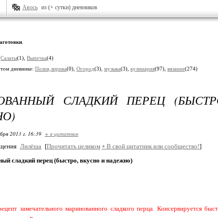
Авось
из (+ сутки) дневников
аготовки
.
:
Салаты
(1),
Выпечка
(4)
этом дневнике:
Позия,лирика
(0),
Огород
(3),
музыка
(3),
кулинария
(97),
вязание
(274)
ОВАННЫЙ СЛАДКИЙ ПЕРЕЦ (БЫСТР
О)
бря 2013 г. 16:39
+ в цитатник
бщения
Лилёша
[
Прочитать целиком
+
В свой цитатник или сообщество!
]
ый сладкий перец (быстро, вкусно и надежно)
ецепт замечательного маринованного сладкого перца. Консервируется быст