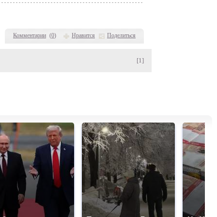
Комментарии
(
0
)
Нравится
Поделиться
[1]