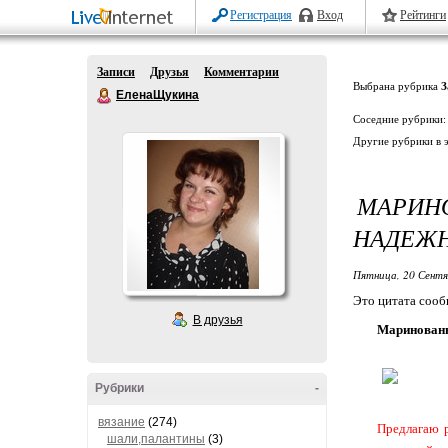
Регистрация
Вход
Рейтинги
Записи
Друзья
Комментарии
Выбрана рубрика
З
ЕленаЩукина
Соседние рубрики
Другие рубрики в 
МАРИН
НАДЕЖН
Пятница, 20 Сентя
Это цитата соо
В друзья
Маринованн
Рубрики
-
вязание
(274)
Предлагаю р
шали,палантины
(3)