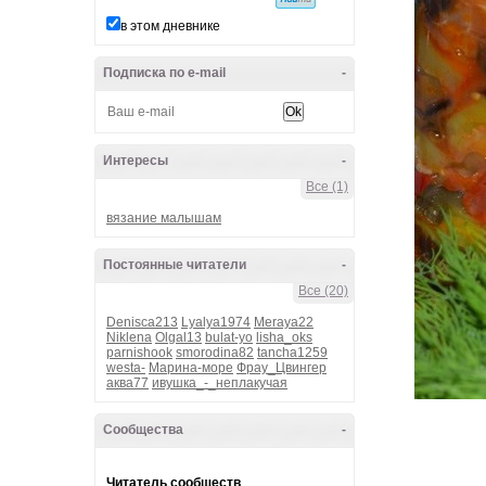
в этом дневнике
Подписка по e-mail
-
Интересы
-
Все (1)
вязание малышам
Постоянные читатели
-
Все (20)
Denisca213
Lyalya1974
Meraya22
Niklena
Olgal13
bulat-yo
lisha_oks
parnishook
smorodina82
tancha1259
westa-
Марина-море
Фрау_Цвингер
аква77
ивушка_-_неплакучая
Сообщества
-
Читатель сообществ