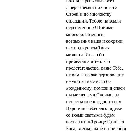
Божия, Превысшая всех
дщерей земли по чистоте
Своей и по множеству
страданий, Тобою на земли
перенесенных! Приими
многоболезненныя
воздыхания наша и сохрани
нас под кровом Твоея
милости. Инаго бо
прибежища и теплаго
предстательства, разве Тебе,
не вемы, но яко дерзновение
имущи ко иже из Тебе
Рожденному, помози и спаси
ны молитвами Своими, да
непреткновенно достигнем
Царствия Небеснаго, идеже
со всеми святыми будем
воспевати в Троице Единаго
Бога, всегда, ныне и присно и