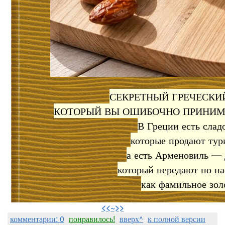
СЕКРЕТНЫЙ ГРЕЧЕСКИЙ
КОТОРЫЙ ВЫ ОШИБОЧНО ПРИНИМ
​В Греции есть слад
которые продают тур
а есть Арменовиль — 
который передают по на
как фамильное зол
⠀
<<~>>
комментарии: 0
понравилось!
вверх^
к полной версии