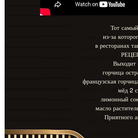
Тот самый
из-за которо
в ресторанах т
РЕЦЕ
Выходит 
горчица остра
французская горчица
мёд 2 с
лимонный сок
масло растител
Приятного а