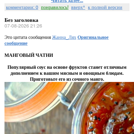
Читать далее...
комментарии: 0
понравилось!
вверх^
к полной версии
Без заголовка
07-08-2026 21:26
Это цитата сообщения
Жанна_Лях
Оригинальное
сообщение
МАНГОВЫЙ ЧАТНИ
Популярный соус на основе фруктов станет отличным
дополнением к вашим мясным и овощным блюдам.
Приготовьте его из сочного манго.