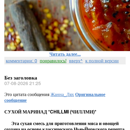
Читать далее...
комментарии: 0
понравилось!
вверх^
к полной версии
Без заголовка
07-08-2026 21:25
Это цитата сообщения
Жанна_Лях
Оригинальное
сообщение
СУХОЙ МАРИНАД *CHILLMI (ЧИЛЛМИ)*
Эта сухая смесь для приготовления мяса и овощей
создана на основе классического Нью-Йоркского рецепта.