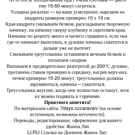
ему 15-50 минут согреться.
Толщина раскатки — на ваше усмотрение, нарезаем на
квадраты размером примерно 10 х 10 см.
Края квадрата смазываем белком, раскладываем творожную
начинку, на начинку сверху клубнику и скрепляем края.
Начинки по рецепту много и ничего страшного, если она
где-то начинает выползать, в духовке начинка схватится и
дальше уже не вытечет.
Смазываем треугольники оставшимся яичным белком и
посыпаем сахаром.
Выпекаем в предварительно разогретой до 200°С духовке,
противень ставим примерно в середину, нагрев верх-низ,
печем примерно 15-20 минут, треугольники должны
зарумяниться, начинка – схватиться.
Треугольники вкуснее, когда они полностью остынут, хотя
их можно подавать и горячими.
Приятного аппетита!
По материалам сайта: 7days.ru/caravan/ (на основе
источников, возможны неточности).
Переводы, редактирование, оформление для вашего
удобства: Жанна Лях
LI.RU Ссылка на Дневник Жанна Лях: