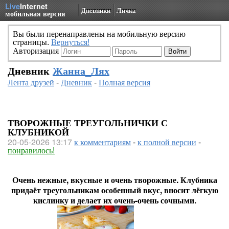
Live
Internet
Дневники
Личка
мобильная версия
Вы были перенаправлены на мобильную версию
страницы.
Вернуться!
Авторизация
Дневник
Жанна_Лях
Лента друзей
-
Дневник
-
Полная версия
ТВОРОЖНЫЕ ТРЕУГОЛЬНИЧКИ С
КЛУБНИКОЙ
20-05-2026 13:17
к комментариям
-
к полной версии
-
понравилось!
Очень нежные, вкусные и очень творожные. Клубника
придаёт треугольникам особенный вкус, вносит лёгкую
кислинку и делает их очень-очень сочными.