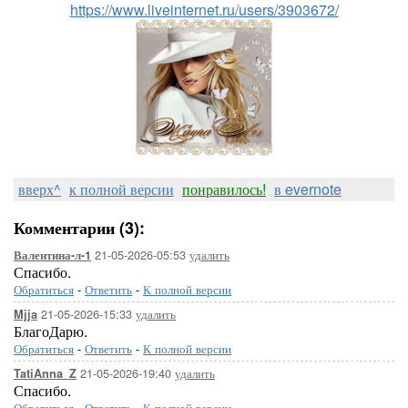
https://www.liveinternet.ru/users/3903672/
вверх^
к полной версии
понравилось!
в evernote
Комментарии (3):
21-05-2026-05:53
удалить
Валентина-л-1
Спасибо.
Обратиться
-
Ответить
-
К полной версии
21-05-2026-15:33
удалить
Mjja
БлагоДарю.
Обратиться
-
Ответить
-
К полной версии
21-05-2026-19:40
удалить
TatiAnna_Z
Спасибо.
Обратиться
-
Ответить
-
К полной версии