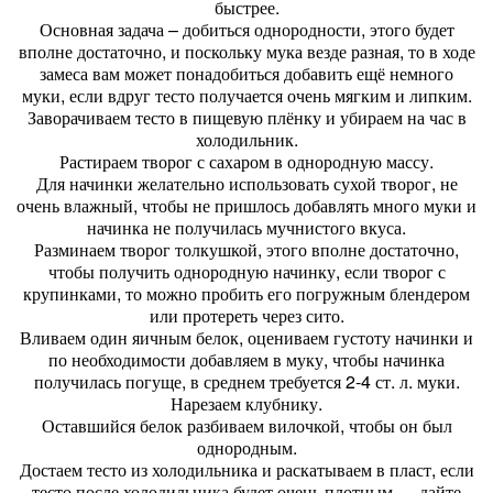
быстрее.
Основная задача – добиться однородности, этого будет
вполне достаточно, и поскольку мука везде разная, то в ходе
замеса вам может понадобиться добавить ещё немного
муки, если вдруг тесто получается очень мягким и липким.
Заворачиваем тесто в пищевую плёнку и убираем на час в
холодильник.
Растираем творог с сахаром в однородную массу.
Для начинки желательно использовать сухой творог, не
очень влажный, чтобы не пришлось добавлять много муки и
начинка не получилась мучнистого вкуса.
Разминаем творог толкушкой, этого вполне достаточно,
чтобы получить однородную начинку, если творог с
крупинками, то можно пробить его погружным блендером
или протереть через сито.
Вливаем один яичным белок, оцениваем густоту начинки и
по необходимости добавляем в муку, чтобы начинка
получилась погуще, в среднем требуется 2-4 ст. л. муки.
Нарезаем клубнику.
Оставшийся белок разбиваем вилочкой, чтобы он был
однородным.
Достаем тесто из холодильника и раскатываем в пласт, если
тесто после холодильника будет очень плотным — дайте