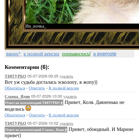
Ин_ночка_
вверх^
к полной версии
понравилось!
в evernote
Комментарии (6):
05-07-2026-09:25
удалить
Т34ТУРБО
Вот уж судьба досталась эсколопу, в жопу))
Обратиться
-
Ответить
-
К полной версии
05-07-2026-10:00
удалить
Славка_Ядин
Привет, Коля. Давненько не
Ответ на комментарий Т34ТУРБО
#
виделись
Обратиться
-
Ответить
-
К полной версии
05-07-2026-10:02
удалить
Т34ТУРБО
Привет, обоюдный. И Марине
Ответ на комментарий Славка_Ядин
#
привет)