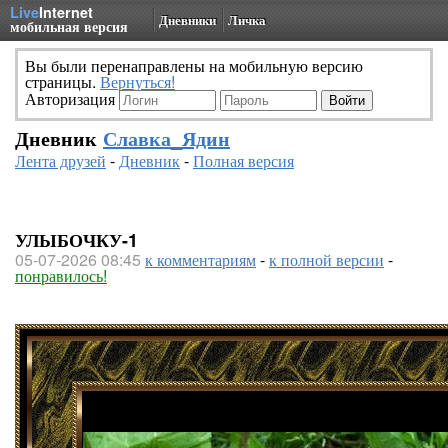
Live
Internet
Дневники
Личка
мобильная версия
Вы были перенаправлены на мобильную версию
страницы.
Вернуться!
Авторизация
Дневник
Славка_Ядин
Лента друзей
-
Дневник
-
Полная версия
УЛЫБОЧКУ-1
05-07-2026 08:45
к комментариям
-
к полной версии
-
понравилось!