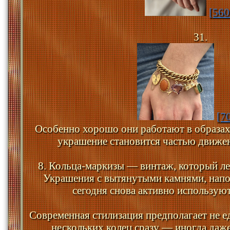
[560
31.
[7
Особенно хорошо они работают в образах
украшение становится частью движен
8. Кольца-маркизы — винтаж, который л
Украшения с вытянутыми камнями, нап
сегодня снова активно используют
Современная стилизация предполагает не е
нескольких колец сразу — иногда даже