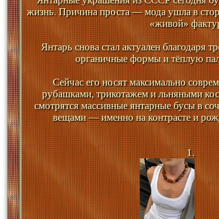
жизнь. Причина проста — мода ушла в сто
«живой» факту
Янтарь снова стал актуален благодаря т
органичные формы и тёплую пал
Сейчас его носят максимально совре
рубашками, трикотажем и льняными ко
смотрятся массивные янтарные бусы в со
вещами — именно на контрасте и рож
1.