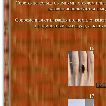
Советские кольца с камнями, стеклом ил
активно используются в мо
Современная стилизация полностью измени
не одиночный аксессуар, а часть 
16.
[525
17.