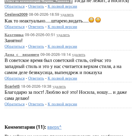
Тогда не лежит, а носится)
Ответ на комментарий Марина_Ушакова
#
Обратиться
-
Ответить
-
К полной версии
08-06-2026-18:59
удалить
Ceslava2009
Как то неактуально.....штарею,видать.....
Обратиться
-
Ответить
-
К полной версии
09-06-2026-00:51
удалить
Кахетинка
Занятно!
Обратиться
-
Ответить
-
К полной версии
09-06-2026-19:14
удалить
Дама_с__вязанием
В советское время был советский стиль, сейчас это
западный стиль и это у нас считается верхом стиля, а на
самом деле безвкусица, выпендреж и показуха
Обратиться
-
Ответить
-
К полной версии
18-06-2026-19:38
удалить
Scarlet5
Благодарю за пост! Люблю всё это! Носила, ношу... и даже
сама делаю!
Обратиться
-
Ответить
-
К полной версии
Комментарии (11):
вверх^