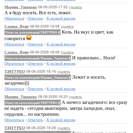
08-06-2026-17:52
удалить
Марина_Ушакова
А я буду носить. Все есть, лежит.
Обратиться
-
Ответить
-
К полной версии
08-06-2026-18:08
удалить
Славка_Ядин
Коль. На вкус и цвет, как
Ответ на комментарий Т34ТУРБО
#
говорится
Обратиться
-
Ответить
-
К полной версии
08-06-2026-18:08
удалить
Славка_Ядин
И правильно... Носи!
Ответ на комментарий Марина_Ушакова
#
Обратиться
-
Ответить
-
К полной версии
08-06-2026-18:16
удалить
Т34ТУРБО
Лежит и носить,
Ответ на комментарий Марина_Ушакова
#
загадочно)))
Обратиться
-
Ответить
-
К полной версии
08-06-2026-18:20
удалить
Марина_Ушакова
А ничего загадочного: все сразу
Ответ на комментарий Т34ТУРБО
#
не надеть - сегодня авантюрин, завтра халцедон, опал,
сердолик... по настроению.
Обратиться
-
Ответить
-
К полной версии
08-06-2026-18:28
удалить
Т34ТУРБО