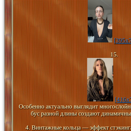
[395x
15.
[416x
Особенно актуально выглядит многослойн
бус разной длины создают динамичный
4. Винтажные кольца — эффект стэкинг