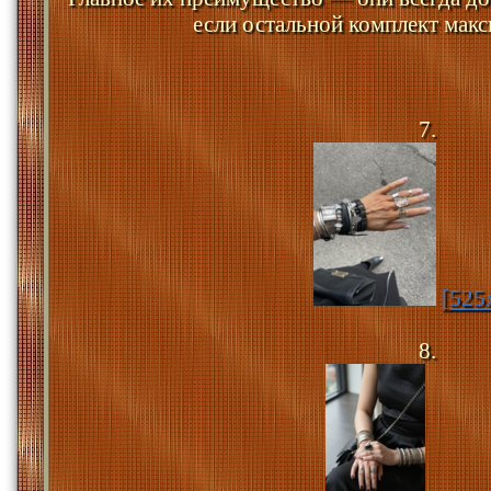
если остальной комплект мак
7.
[525
8.