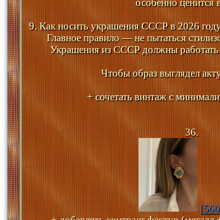
особенно ценится в
9. Как носить украшения СССР в 2026 год
Главное правило — не пытаться стилиз
Украшения из СССР должны работать 
Чтобы образ выглядел акт
+ сочетать винтаж с минимал
36.
[560
+ добавлять контраст фактур (металл 