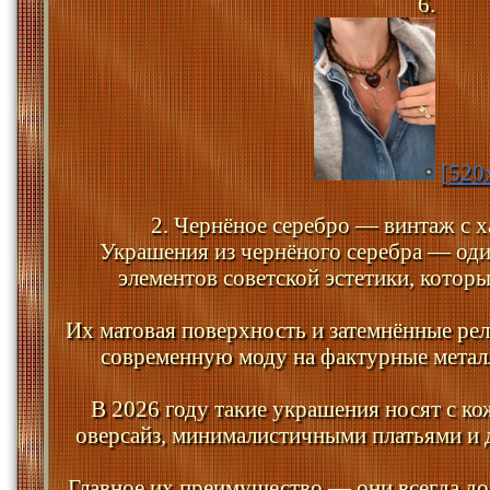
6.
[520
2. Чернёное серебро — винтаж с 
Украшения из чернёного серебра — од
элементов советской эстетики, которы
Их матовая поверхность и затемнённые ре
современную моду на фактурные метал
В 2026 году такие украшения носят с к
оверсайз, минималистичными платьями и 
Главное их преимущество — они всегда до