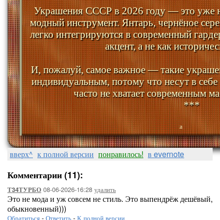
Украшения СССР в 2026 году — это уже н
модный инструмент. Янтарь, чернёное сер
легко интегрируются в современный гарде
акцент, а не как историче
И, пожалуй, самое важное — такие украшен
индивидуальным, потому что несут в себе 
часто не хватает современным ма
***
Люба-Любу
вверх^
к полной версии
понравилось!
в evernote
Комментарии (11):
08-06-2026-16:28
удалить
Т34ТУРБО
Это не мода и уж совсем не стиль. Это выпендрёж дешёвый,
обыкновенный)))
Обратиться
-
Ответить
-
К полной версии