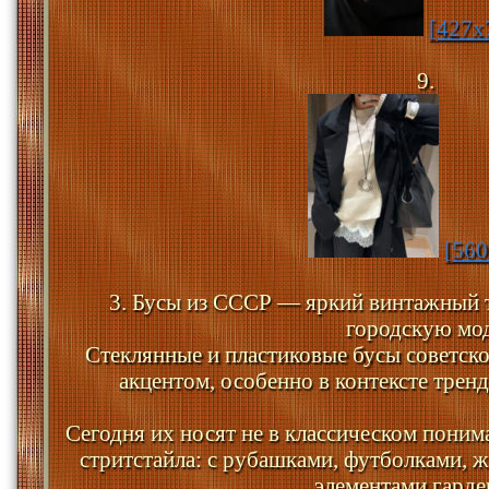
[427x
9.
[560
3. Бусы из СССР — яркий винтажный т
городскую мо
Стеклянные и пластиковые бусы советск
акцентом, особенно в контексте трен
Сегодня их носят не в классическом понима
стритстайла: с рубашками, футболками, 
элементами гарде