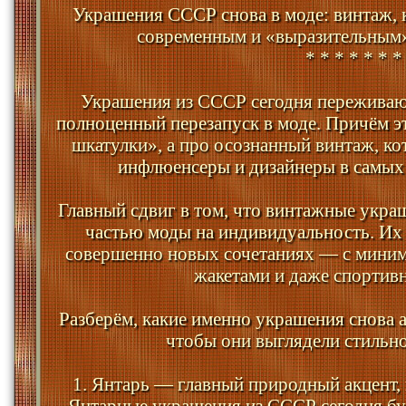
Украшения СССР снова в моде: винтаж, 
современным и «выразительным»
* * * * * * *
Украшения из СССР сегодня переживают
полноценный перезапуск в моде. Причём эт
шкатулки», а про осознанный винтаж, к
инфлюенсеры и дизайнеры в самых
Главный сдвиг в том, что винтажные укра
частью моды на индивидуальность. Их н
совершенно новых сочетаниях — с миним
жакетами и даже спортив
Разберём, какие именно украшения снова а
чтобы они выглядели стильно,
1. Янтарь — главный природный акцент,
Янтарные украшения из СССР сегодня б