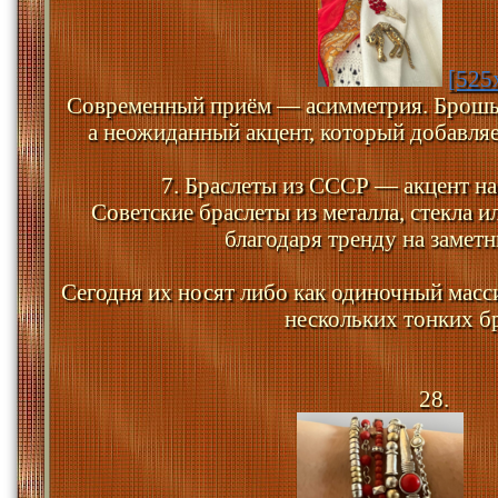
[525
Современный приём — асимметрия. Брошь 
а неожиданный акцент, который добавля
7. Браслеты из СССР — акцент н
Советские браслеты из металла, стекла и
благодаря тренду на заметн
Сегодня их носят либо как одиночный масси
нескольких тонких бр
28.