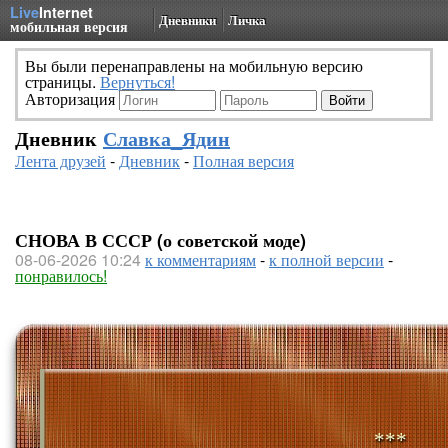
Live
Internet
Дневники
Личка
мобильная версия
Вы были перенаправлены на мобильную версию
страницы.
Вернуться!
Авторизация
Дневник
Славка_Ядин
Лента друзей
-
Дневник
-
Полная версия
СНОВА В СССР (о советской моде)
08-06-2026 10:24
к комментариям
-
к полной версии
-
понравилось!
***