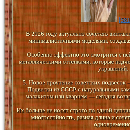
[58
В 2026 году актуально сочетать винта
минималистичными моделями, создавая
Особенно эффектно это смотрится с н
металлическими оттенками, которые подч
украшений.
5. Новое прочтение советских подвесок
Подвески из СССР с натуральными кам
малахитом или кварцем — сегодня возв
Их больше не носят строго по одной цепо
многослойность, разная длина и соче
одновременно