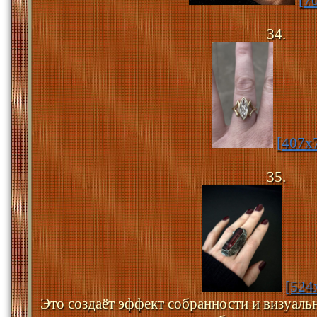
34.
[407x
35.
[524
Это создаёт эффект собранности и визуаль