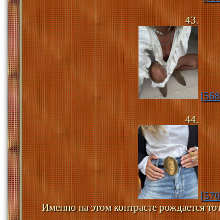
43.
[568
44.
[57
Именно на этом контрасте рождается то