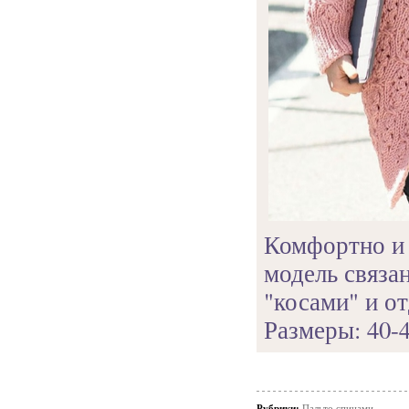
Комфортно и 
модель связа
"косами" и о
Размеры: 40-
Рубрики:
Пальто спицами