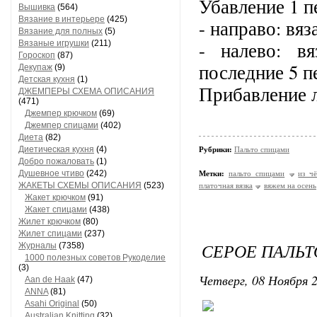
Убавление 1 п
Вышивка
(564)
Вязание в интерьере
(425)
- направо: вяз
Вязание для полных
(5)
- налево: вя
Вязаные игрушки
(211)
Гороскоп
(87)
последние 5 п
Декупаж
(9)
Детская кухня
(1)
Прибавление л
ДЖЕМПЕРЫ СХЕМА ОПИСАНИЯ
(471)
Джемпер крючком
(69)
Джемпер спицами
(402)
Диета
(82)
Диетическая кухня
(4)
Рубрики:
Пальто спицами
Добро пожаловать
(1)
Душевное чтиво
(242)
Метки:
пальто спицами
из ч
ЖАКЕТЫ СХЕМЫ ОПИСАНИЯ
(523)
платочная вязка
вяжем на осень
Жакет крючком
(91)
Жакет спицами
(438)
Жилет крючком
(80)
Жилет спицами
(237)
СЕРОЕ ПАЛЬ
Журналы
(7358)
1000 полезных советов Рукоделие
(3)
Четверг, 08 Ноября 2
Aan de Haak
(47)
ANNA
(81)
Asahi Original
(50)
Australian Knitting
(32)