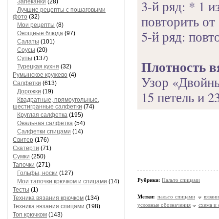
3-й ряд: * 1 и
Запеканки
(28)
Лучшие рецепты с пошаговыми
повторить от 
фото
(32)
Мои рецепты
(8)
5-й ряд: повт
Овощные блюда
(97)
Салаты
(101)
Соусы
(20)
Супы
(137)
Плотность в
Турецкая кухня
(32)
Румынское кружево
(4)
Узор «Двойны
Салфетки
(613)
Дорожки
(19)
15 петель и 23
Квадратные, прямоугольные,
шестигранные салфетки
(74)
Круглая салфетка
(195)
Овальная салфетка
(54)
Салфетки спицами
(14)
Свитер
(176)
Скатерти
(71)
Сумки
(250)
Тапочки
(271)
Гольфы, носки
(127)
Рубрики:
Пальто спицами
Мои тапочки крючком и спицами
(14)
Тесты
(1)
Метки:
пальто спицами
вязан
Техника вязания крючком
(134)
условные обозначения
схема и 
Техника вязания спицами
(198)
Топ крючком
(143)