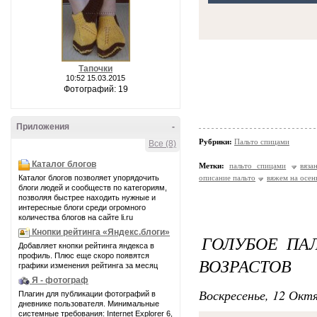
Тапочки
10:52 15.03.2015
Фотографий: 19
Приложения
-
Рубрики:
Пальто спицами
Все (8)
Каталог блогов
Метки:
пальто спицами
вяза
Каталог блогов позволяет упорядочить
описание пальто
вяжем на осен
блоги людей и сообществ по категориям,
позволяя быстрее находить нужные и
интересные блоги среди огромного
количества блогов на сайте li.ru
Кнопки рейтинга «Яндекс.блоги»
ГОЛУБОЕ ПА
Добавляет кнопки рейтинга яндекса в
профиль. Плюс еще скоро появятся
ВОЗРАСТОВ
графики изменения рейтинга за месяц
Я - фотограф
Воскресенье, 12 Октя
Плагин для публикации фотографий в
дневнике пользователя. Минимальные
системные требования: Internet Explorer 6,