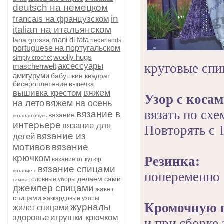
deutsch на немецком
in
francais на французском
italian на итальянском
mani di fata
lana grossa
nederlands
portuguese на португальском
woolly hugs
simply crochet
круговые спи
аксессуары
maschenwelt
амигуруми
бабушкин квадрат
бисероплетение
выпечка
вяжем
вышивка крестом
Узор с косам
на лето
вяжем на осень
вязать по схе
вязание в
вязание
вязаная обувь
интерьере
вязание для
Повторять с 1
вязание из
детей
мотивов
вязание
Резинка:
крючком
вязание от кутюр
вязание спицами
попеременно 1
вязание с
делаем сами
головные уборы
гамма
джемпер спицами
жакет
спицами
жаккардовые узоры
Кромочную 
журналы
жилет спицами
здоровье
игрушки крючком
и при сборке