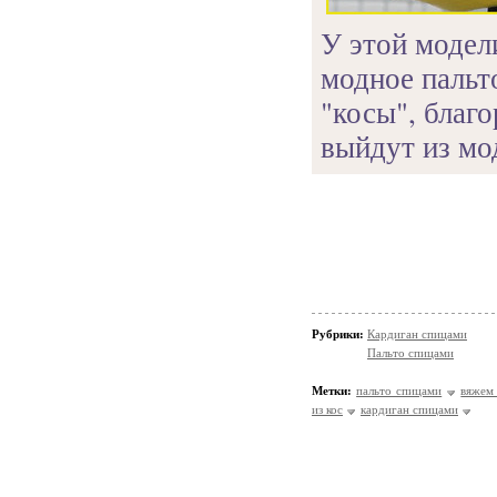
У этой модел
модное пальто
"косы", благ
выйдут из мо
Рубрики:
Кардиган спицами
Пальто спицами
Метки:
пальто спицами
вяжем 
из кос
кардиган спицами