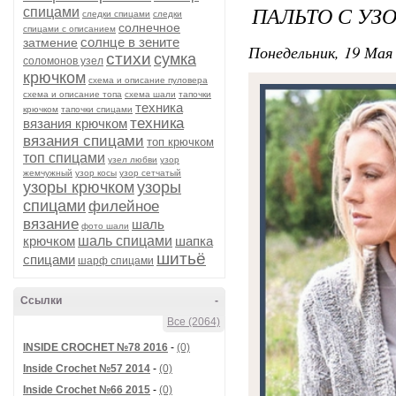
ПАЛЬТО С УЗ
спицами
следки спицами
следки
солнечное
спицами с описанием
солнце в зените
затмение
Понедельник, 19 Мая 
стихи
сумка
соломонов узел
крючком
схема и описание пуловера
схема и описание топа
схема шали
тапочки
техника
крючком
тапочки спицами
техника
вязания крючком
вязания спицами
топ крючком
топ спицами
узел любви
узор
жемчужный
узор косы
узор сетчатый
узоры крючком
узоры
спицами
филейное
вязание
шаль
фото шали
крючком
шаль спицами
шапка
шитьё
спицами
шарф спицами
Ссылки
-
Все (2064)
INSIDE CROCHET №78 2016
-
(0)
Inside Crochet №57 2014
-
(0)
Inside Crochet №66 2015
-
(0)