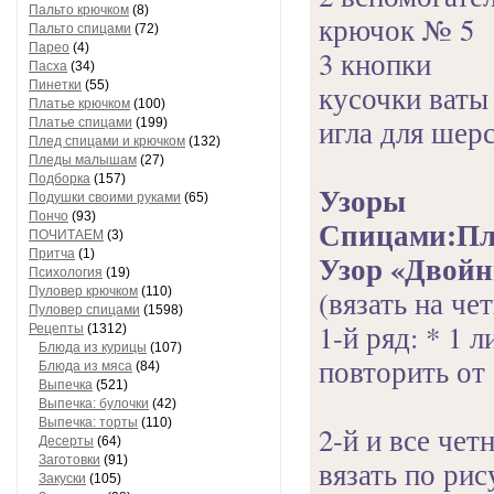
Пальто крючком
(8)
крючок № 5
Пальто спицами
(72)
Парео
(4)
3 кнопки
Пасха
(34)
Пинетки
(55)
кусочки ваты
Платье крючком
(100)
игла для шер
Платье спицами
(199)
Плед спицами и крючком
(132)
Пледы малышам
(27)
Подборка
(157)
Узоры
Подушки своими руками
(65)
Пончо
(93)
Спицами:Пла
ПОЧИТАЕМ
(3)
Притча
(1)
Узор «Двойн
Психология
(19)
(вязать на че
Пуловер крючком
(110)
Пуловер спицами
(1598)
1-й ряд: * 1 л
Рецепты
(1312)
Блюда из курицы
(107)
повторить от 
Блюда из мяса
(84)
Выпечка
(521)
Выпечка: булочки
(42)
Выпечка: торты
(110)
2-й и все чет
Десерты
(64)
Заготовки
(91)
вязать по рис
Закуски
(105)