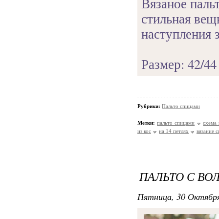
Вязаное пальт
стильная вещь
наступления 
Размер: 42/44 
Рубрики:
Пальто спицами
Метки:
пальто спицами
схема 
из кос
на 14 петлях
вязание 
ПАЛЬТО С В
Пятница, 30 Октября