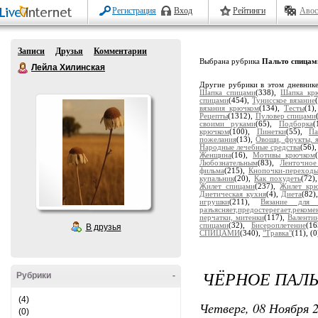
Регистрация
Вход
Рейтинги
Авос
Записи
Друзья
Комментарии
Выбрана рубрика
Пальто спицам
Лейла Хилинская
Другие рубрики в этом дневник
Шапка спицами
(338),
Шапка кр
спицами
(454),
Тунисское вязание
вязания крючком
(134),
Тесты
(1)
Рецепты
(1312),
Пуловер спицами
своими руками
(65),
Подборка
(
крючком
(100),
Пинетки
(55),
Па
пожелания
(13),
Овощи, фрукты, я
Народные лечебные средства
(56)
Женщина
(16),
Мотивы крючком
Любознательным
(83),
Ленточное
фильма
(215),
Кнопочки-переход
купальник
(20),
Как похудеть
(72)
Жилет спицами
(237),
Жилет кр
Диетическая кухня
(4),
Диета
(82)
игрушки
(211),
Вязание для 
разъясняет,предостерегает,рекоме
перчатки, митенки
(117),
Валенти
спицами
(32),
Бисероплетение
(1
В друзья
СПИЦАМИ
(340),
"Травка"
(11),
(0
ЧЁРНОЕ ПАЛ
Рубрики
-
(4)
Четверг, 08 Ноября 2
(0)