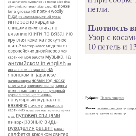
из азиатских журналов
из пряжи alize diva
петли.
из пряжи
silky effekt
из пряжи alize extra
из пряжи woolly
lana grossa
hugs
из хлопчатобумажной пряжи
интересно
кардиган
Плотность в
спицами
книга по
квилт
книги по вязанию
вязанию
Узор с косами
круглая кокетка
лоскутное
10 петель и 1
шитьё
модели от
мастер-класс
европейских дизайнеров
мои
на
музыка
картинки
моя работа
английском in english
на
на
испанском in spanish
японском in japanese
новый год
носки
начинающим
спицами
пироги
описание шали
полезные советы
популярный
журнал вязание спицами
Рубрики:
Пальто спицами
популярный журнал по
вязанию
почему
пошагово в
Метки:
вязание спицами
узор 
картинках
пошагово мастер-класс
пряжа
пальто
вяжем на осень
пуловер спицами
ирис
разные виды
пэчворк
рукоделия
рецепт
салат
салфетка крючком
свитер