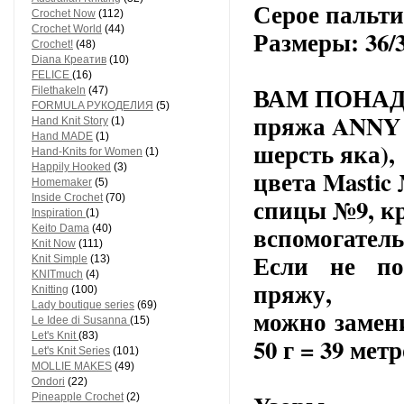
Серое пальт
Crochet Now
(112)
Crochet World
(44)
Размеры: 36/3
Crochet!
(48)
Diana Креатив
(10)
FELICE
(16)
ВАМ ПОНА
Filethakeln
(47)
FORMULA РУКОДЕЛИЯ
(5)
пряжа ANNY 
Hand Knit Story
(1)
Hand MADE
(1)
шерсть яка),
Hand-Knits for Women
(1)
Happily Hooked
(3)
цвета Mastic 
Homemaker
(5)
Inside Crochet
(70)
спицы №9, к
Inspiration
(1)
вспомогатель
Keito Dama
(40)
Knit Now
(111)
Если не по
Knit Simple
(13)
KNITmuch
(4)
пряжу,
Knitting
(100)
Lady boutique series
(69)
можно замен
Le Idee di Susanna
(15)
Let's Knit
(83)
50 г = 39 метр
Let's Knit Series
(101)
MOLLIE MAKES
(49)
Ondori
(22)
Pineapple Crochet
(2)