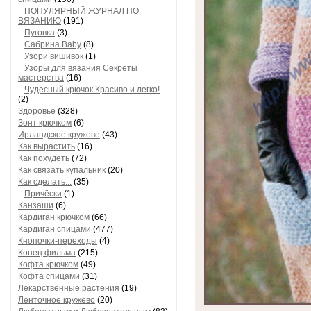
ПОПУЛЯРНЫЙ ЖУРНАЛ ПО
ВЯЗАНИЮ
(191)
Пуговка
(3)
Сабрина Baby
(8)
Узори вишивок
(1)
Узоры для вязания Секреты
мастерства
(16)
Чудесный крючок Красиво и легко!
(2)
Здоровье
(328)
Зонт крючком
(6)
Ирландское кружево
(43)
Как вырастить
(16)
Как похудеть
(72)
Как связать купальник
(20)
Как сделать...
(35)
Причёски
(1)
Канзаши
(6)
Кардиган крючком
(66)
Кардиган спицами
(477)
Кнопочки-переходы
(4)
Конец фильма
(215)
Кофта крючком
(49)
Кофта спицами
(31)
Лекарственные растения
(19)
Ленточное кружево
(20)