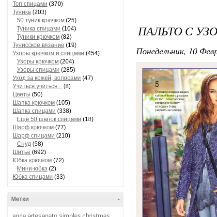
Топ спицами
(370)
Туника
(203)
50 туник крючком
(25)
ПАЛЬТО С УЗО
Туника спицами
(104)
Туники крючком
(82)
Тунисское вязание
(19)
Понедельник, 10 Февр
Узоры крючком и спицами
(454)
Узоры крючком
(204)
Узоры спицами
(285)
Уход за кожей, волосами
(47)
Учиться,учиться...
(8)
Цветы
(50)
Шапка крючком
(105)
Шапка спицами
(338)
Ещё 50 шапок спицами
(18)
Шарф крючком
(77)
Шарф спицами
(210)
Снуд
(58)
Шитьё
(692)
Юбка крючком
(72)
Мини-юбка
(2)
Юбка спицами
(33)
Метки
-
artesanato simples
christmas
anna