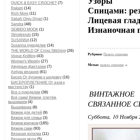
Узоры
QUICK & EASY CROCHET
(7)
Спицами: рез
Rakam
(14)
Rich More
(11)
Лицевая глад
Sabah Orgu Diyari
(1)
Sandra
(48)
Изнаночная г
SEIBIDO MOOK
(1)
Stricktrends
(15)
SUSANNA
(12)
Susanna рукоделие
(14)
THE WORLD OF Cross Stitching
(26)
Рубрики:
Пальто спицами
Vogue Knitting
(43)
Woman's Weekly
(27)
Метки:
пальто спицами
Ажурные фантазии
(7)
Азбука вязания
(61)
Бисер От бусинки к шедевру
(16)
БИСЕРОПЛЕТЕНИЕ От азов к
мастерству
(1)
ВИНТАЖНОЕ
Все о рукоделии
(38)
Всё сама! Вяжем, плетём,
СВЯЗАННОЕ 
вышиваем
(4)
Вышиванка
(8)
Вяжем для детей
(9)
Суббота, 10 Ноября 
Вяжем для семьи
(3)
Вяжем крючком
(185)
Вяжем сами
(93)
Вязаная копилка
(11)
Вязаная мода
(5)