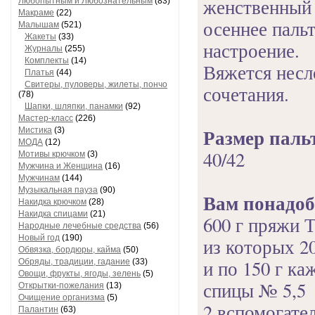
женственный 
Любопытным и Любознательным
(83)
Макраме
(22)
осеннее пальт
Малышам
(521)
Жакеты
(33)
настроение.
Журналы
(255)
Комплекты
(14)
Вяжется несл
Платья
(44)
Свитеры, пуловеры, жилеты, пончо
сочетания.
(78)
Шапки, шляпки, панамки
(92)
Мастер-класс
(226)
Размер паль
Мистика
(3)
МОДА
(12)
40/42
Мотивы крючком
(3)
Мужчина и Женщина
(16)
Мужчинам
(144)
Музыкальная пауза
(90)
Вам понадоб
Накидка крючком
(28)
Накидка спицами
(21)
600 г пряжи Т
Народные лечебные средства
(56)
Новый год
(190)
из которых 20
Обвязка, бордюры, кайма
(50)
и по 150 г ка
Обряды, традиции, гадание
(33)
Овощи, фрукты, ягоды, зелень
(5)
спицы № 5,5
Открытки-пожелания
(13)
Очищение организма
(5)
2 вспомогате
Палантин
(63)