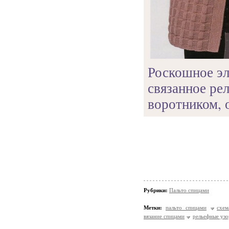
Роскошное эл
связанное р
воротником, 
Рубрики:
Пальто спицами
Метки:
пальто спицами
схем
вязание спицами
рельефные уз