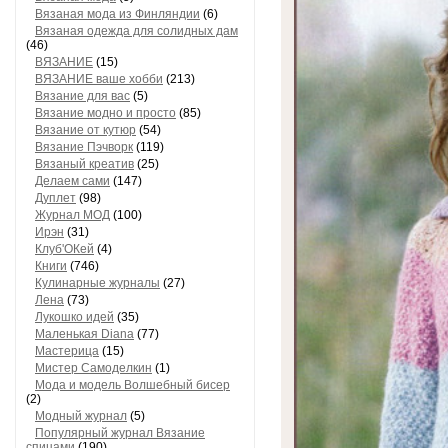
Вязаная мода из Финляндии
(6)
Вязаная одежда для солидных дам
(46)
ВЯЗАНИЕ
(15)
ВЯЗАНИЕ ваше хобби
(213)
Вязание для вас
(5)
Вязание модно и просто
(85)
Вязание от кутюр
(54)
Вязание Пэчворк
(119)
Вязаный креатив
(25)
Делаем сами
(147)
Дуплет
(98)
Журнал МОД
(100)
Ирэн
(31)
Клуб'ОКей
(4)
Книги
(746)
Кулинарные журналы
(27)
Лена
(73)
Лукошко идей
(35)
Маленькая Diana
(77)
Мастерица
(15)
Мистер Cамоделкин
(1)
Мода и модель Волшебный бисер
(2)
Модный журнал
(5)
Популярный журнал Вязание
спицами
(190)