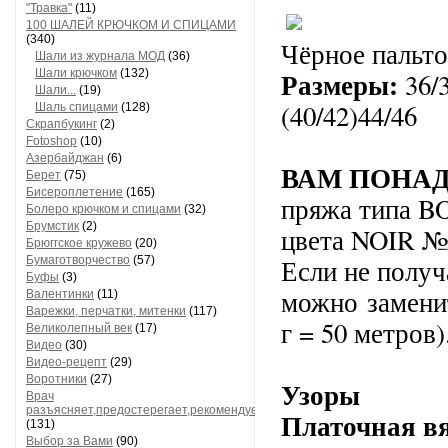
"Травка"
(11)
100 ШАЛЕЙ КРЮЧКОМ И СПИЦАМИ
(340)
Чёрное пальто
Шали из журнала МОД
(36)
Размеры:
Шали крючком
(132)
36/
Шали...
(19)
(40/42)44/46
Шаль спицами
(128)
Cкрапбукинг
(2)
Fotoshop
(10)
Азербайджан
(6)
ВАМ ПОНА
Берет
(75)
Бисероплетение
(165)
пряжа типа B
Болеро крючком и спицами
(32)
Брумстик
(2)
цвета NOIR №0
Брюггское кружево
(20)
Бумаготворчество
(57)
Если не получ
Буфы
(3)
можно замени
Валентинки
(11)
Варежки, перчатки, митенки
(117)
г = 50 метров)
Великолепный век
(17)
Видео
(30)
Видео-рецепт
(29)
Воротники
(27)
Узоры
Врач
разъясняет,предостерегает,рекомендует
Платочная вя
(131)
Выбор за Вами
(90)