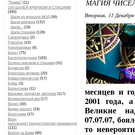
МАГИЯ ЧИСЕЛ 
"Травка"
(11)
100 ШАЛЕЙ КРЮЧКОМ И СПИЦАМИ
(340)
Вторник, 11 Декабря 
Шали из журнала МОД
(36)
Шали крючком
(132)
Шали...
(19)
Шаль спицами
(128)
Cкрапбукинг
(2)
Fotoshop
(10)
Азербайджан
(6)
Берет
(75)
Бисероплетение
(165)
Болеро крючком и спицами
(32)
Брумстик
(2)
Брюггское кружево
(20)
Бумаготворчество
(57)
Буфы
(3)
месяцев и г
Валентинки
(11)
Варежки, перчатки, митенки
(117)
2001 года, 
Великолепный век
(17)
Видео
(30)
Великие на
Видео-рецепт
(29)
Воротники
(27)
07.07.07, боя
Врач
разъясняет,предостерегает,рекомендует
то невероят
(131)
Выбор за Вами
(90)