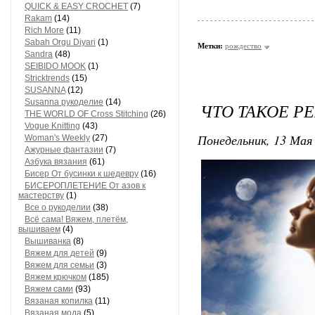
QUICK & EASY CROCHET
(7)
Rakam
(14)
Rich More
(11)
Sabah Orgu Diyari
(1)
Метки:
рождество
Sandra
(48)
SEIBIDO MOOK
(1)
Stricktrends
(15)
SUSANNA
(12)
Susanna рукоделие
(14)
ЧТО ТАКОЕ Р
THE WORLD OF Cross Stitching
(26)
Vogue Knitting
(43)
Понедельник, 13 Мая 
Woman's Weekly
(27)
Ажурные фантазии
(7)
Азбука вязания
(61)
Бисер От бусинки к шедевру
(16)
БИСЕРОПЛЕТЕНИЕ От азов к
мастерству
(1)
Все о рукоделии
(38)
Всё сама! Вяжем, плетём,
вышиваем
(4)
Вышиванка
(8)
Вяжем для детей
(9)
Вяжем для семьи
(3)
Вяжем крючком
(185)
Вяжем сами
(93)
Вязаная копилка
(11)
Вязаная мода
(5)