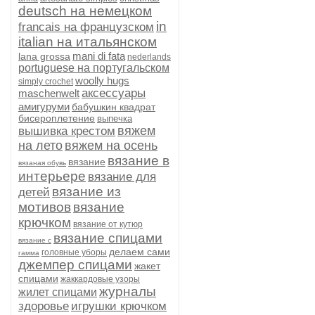
deutsch на немецком
in
francais на французском
italian на итальянском
mani di fata
lana grossa
nederlands
portuguese на португальском
woolly hugs
simply crochet
аксессуары
maschenwelt
амигуруми
бабушкин квадрат
бисероплетение
выпечка
вяжем
вышивка крестом
на лето
вяжем на осень
вязание в
вязание
вязаная обувь
интерьере
вязание для
вязание из
детей
мотивов
вязание
крючком
вязание от кутюр
вязание спицами
вязание с
делаем сами
головные уборы
гамма
джемпер спицами
жакет
спицами
жаккардовые узоры
журналы
жилет спицами
здоровье
игрушки крючком