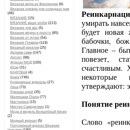
Вязаная мода из Финляндии
(6)
Вязаная одежда для солидных дам
Реинкарнац
(46)
ВЯЗАНИЕ
(15)
умирать навсе
ВЯЗАНИЕ ваше хобби
(213)
Вязание для вас
(5)
будет новая 
Вязание модно и просто
(85)
Вязание от кутюр
(54)
бабочки, бож
Вязание Пэчворк
(119)
Главное – бы
Вязаный креатив
(25)
Делаем сами
(147)
повезет, ст
Дуплет
(98)
Журнал МОД
(100)
счастливым. 
Ирэн
(31)
Клуб'ОКей
(4)
некоторые 
Книги
(746)
Кулинарные журналы
(27)
утверждают: 
Лена
(73)
Лукошко идей
(35)
Маленькая Diana
(77)
Понятие реи
Мастерица
(15)
Мистер Cамоделкин
(1)
Мода и модель Волшебный бисер
(2)
Слово «реинк
Модный журнал
(5)
Популярный журнал Вязание
спицами
(190)