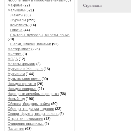
Любопытным и Любознательным
(83)
Макраме
(22)
Страницы:
Малышам
(521)
Жакеты
(33)
Журналы
(255)
Комплекты
(14)
Платья
(44)
Свитеры, пуловеры, жилеты, пончо
(78)
Шапки, шляпки, панамки
(92)
Мастер-класс
(226)
Мистика
(3)
МОДА
(12)
Мотивы крючком
(3)
Мужчина и Женщина
(16)
Мужчинам
(144)
Музыкальная пауза
(90)
Накидка крючком
(28)
Накидка спицами
(21)
Народные лечебные средства
(56)
Новый год
(190)
Обвязка, бордюры, кайма
(50)
Обряды, традиции, гадание
(33)
Овощи, фрукты, ягоды, зелень
(5)
Открытки-пожелания
(13)
Очищение организма
(5)
Палантин
(63)