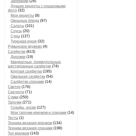
Запеканки
(28)
Лучшие рецепты с пошаговыми
фото
(32)
Мои рецепты
(8)
Овощные блюда
(97)
Салаты
(101)
Соусы
(20)
Супы
(137)
Турецкая кухня
(32)
Румынское кружево
(4)
Салфетки
(613)
Дорожки
(19)
Квадратные, прямоугольные,
шестигранные салфетки
(74)
Круглая салфетка
(195)
Овальная салфетка
(54)
Салфетки спицами
(14)
Свитер
(176)
Скатерти
(71)
Сумки
(250)
Тапочки
(271)
Гольфы, носки
(127)
Мои тапочки крючком и спицами
(14)
Тесты
(1)
Техника вязания крючком
(134)
Техника вязания спицами
(198)
Топ крючком
(143)