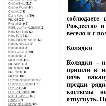
Crochet Now
(112)
Crochet World
(44)
Crochet!
(48)
соблюдаете 
Diana Креатив
(10)
FELICE
(16)
Рождество и
Filethakeln
(47)
FORMULA РУКОДЕЛИЯ
(5)
весело и с по
Hand Knit Story
(1)
Hand MADE
(1)
Hand-Knits for Women
(1)
Happily Hooked
(3)
Колядки
Homemaker
(5)
Inside Crochet
(70)
Inspiration
(1)
Колядки – н
Keito Dama
(40)
Knit Now
(111)
пришли к на
Knit Simple
(13)
KNITmuch
(4)
ночь накан
Knitting
(100)
Lady boutique series
(69)
предки ряди
Le Idee di Susanna
(15)
Let's Knit
(83)
костюмы не
Let's Knit Series
(101)
отпугнуть. П
MOLLIE MAKES
(49)
Ondori
(22)
Pineapple Crochet
(2)