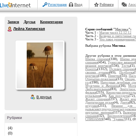
Регистрация
Вход
Рейтинги
Авос
Записи
Друзья
Комментарии
Лейла Хилинская
Серия сообщений "
Мистика
":
Часть 1 -
Магия чисел 12.12.12
Часть 2 -
Колядки и святочниые г
Часть 3 -
Что такое реинкарнация?
Выбрана рубрика
Мистика
.
Другие рубрики в этом дневник
Шапка спицами
(338),
Шапка кр
спицами
(454),
Тунисское вязание
вязания крючком
(134),
Тесты
(1)
Рецепты
(1312),
Пуловер спицами
своими руками
(65),
Подборка
(
крючком
(100),
Пинетки
(55),
Пасх
Открытки-пожелания
(13),
Овощи,
год
(190),
Народные лечебные сре
Мужчина и Женщина
(16),
Моти
Любознательным
(83),
Ленточное
фильма
(215),
Кнопочки-переход
купальник
(20),
Как похудеть
(72)
В друзья
Жилет спицами
(237),
Жилет кр
Диетическая кухня
(4),
Диета
(82)
игрушки
(211),
Вязание для 
разъясняет,предостерегает,рекоме
перчатки, митенки
(117),
Валенти
спицами
(32),
Бисероплетение
(1
Рубрики
-
СПИЦАМИ
(340),
"Травка"
(11),
(0
(4)
(0)