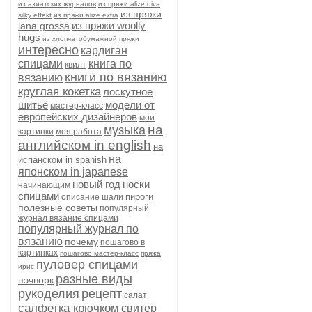
из азиатских журналов
из пряжи alize diva
из пряжи
silky effekt
из пряжи alize extra
из пряжи woolly
lana grossa
hugs
из хлопчатобумажной пряжи
интересно
кардиган
спицами
книга по
квилт
книги по вязанию
вязанию
круглая кокетка
лоскутное
шитьё
модели от
мастер-класс
европейских дизайнеров
мои
на
музыка
картинки
моя работа
английском in english
на
на
испанском in spanish
японском in japanese
новый год
носки
начинающим
спицами
пироги
описание шали
полезные советы
популярный
журнал вязание спицами
популярный журнал по
вязанию
почему
пошагово в
картинках
пошагово мастер-класс
пряжа
пуловер спицами
ирис
разные виды
пэчворк
рукоделия
рецепт
салат
салфетка крючком
свитер