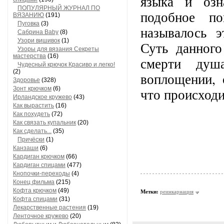
языка и озн
ПОПУЛЯРНЫЙ ЖУРНАЛ ПО
подобное по
ВЯЗАНИЮ
(191)
Пуговка
(3)
называлось э
Сабрина Baby
(8)
Узори вишивок
(1)
Суть данного
Узоры для вязания Секреты
мастерства
(16)
смерти душ
Чудесный крючок Красиво и легко!
(2)
воплощении, 
Здоровье
(328)
Зонт крючком
(6)
что происход
Ирландское кружево
(43)
Как вырастить
(16)
Как похудеть
(72)
Как связать купальник
(20)
Как сделать...
(35)
Причёски
(1)
Канзаши
(6)
Кардиган крючком
(66)
Кардиган спицами
(477)
Кнопочки-переходы
(4)
Конец фильма
(215)
Кофта крючком
(49)
Метки:
реинкарнация
Кофта спицами
(31)
Лекарственные растения
(19)
Ленточное кружево
(20)