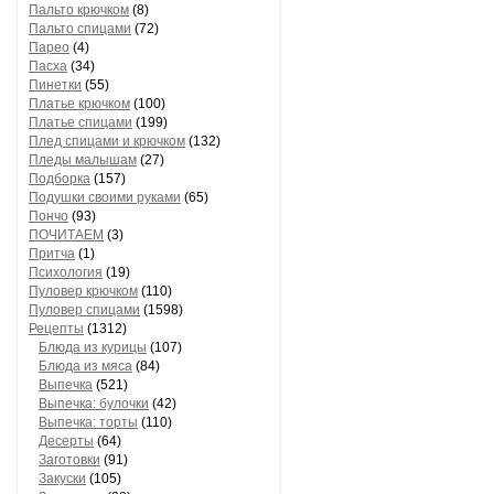
Пальто крючком
(8)
Пальто спицами
(72)
Парео
(4)
Пасха
(34)
Пинетки
(55)
Платье крючком
(100)
Платье спицами
(199)
Плед спицами и крючком
(132)
Пледы малышам
(27)
Подборка
(157)
Подушки своими руками
(65)
Пончо
(93)
ПОЧИТАЕМ
(3)
Притча
(1)
Психология
(19)
Пуловер крючком
(110)
Пуловер спицами
(1598)
Рецепты
(1312)
Блюда из курицы
(107)
Блюда из мяса
(84)
Выпечка
(521)
Выпечка: булочки
(42)
Выпечка: торты
(110)
Десерты
(64)
Заготовки
(91)
Закуски
(105)