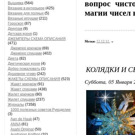
вопрос чист
Вышивка
(564)
Вязание в интерьере
(425)
магии чисел 
Вязание для полных
(5)
Вязаные игрушки
(211)
Гороскоп
(87)
Декупаж
(9)
Детская кухня
(1)
ДЖЕМПЕРЫ СХЕМА ОПИСАНИЯ
Метки:
12.12.12.
(471)
Джемпер крючком
(69)
Джемпер спицами
(402)
Диета
(82)
Диетическая кухня
(4)
КОЛЯДКИ И 
Добро пожаловать
(1)
Душевное чтиво
(242)
ЖАКЕТЫ СХЕМЫ ОПИСАНИЯ
(523)
Суббота, 05 Января 2
Жакет крючком
(91)
Жакет спицами
(438)
Жилет крючком
(80)
Жилет спицами
(237)
Журналы
(7358)
1000 полезных советов Рукоделие
(3)
Aan de Haak
(47)
ANNA
(81)
Asahi Original
(50)
Australian Knitting
(32)