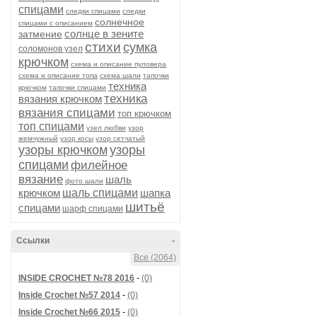
спицами
следки спицами
следки
солнечное
спицами с описанием
солнце в зените
затмение
стихи
сумка
соломонов узел
крючком
схема и описание пуловера
схема и описание топа
схема шали
тапочки
техника
крючком
тапочки спицами
техника
вязания крючком
вязания спицами
топ крючком
топ спицами
узел любви
узор
жемчужный
узор косы
узор сетчатый
узоры крючком
узоры
спицами
филейное
вязание
шаль
фото шали
крючком
шаль спицами
шапка
шитьё
спицами
шарф спицами
Ссылки
-
Все (2064)
INSIDE CROCHET №78 2016
-
(0)
Inside Crochet №57 2014
-
(0)
Inside Crochet №66 2015
-
(0)