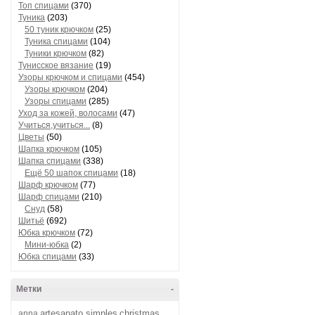
Топ спицами
(370)
Туника
(203)
50 туник крючком
(25)
Туника спицами
(104)
Туники крючком
(82)
Тунисское вязание
(19)
Узоры крючком и спицами
(454)
Узоры крючком
(204)
Узоры спицами
(285)
Уход за кожей, волосами
(47)
Учиться,учиться...
(8)
Цветы
(50)
Шапка крючком
(105)
Шапка спицами
(338)
Ещё 50 шапок спицами
(18)
Шарф крючком
(77)
Шарф спицами
(210)
Снуд
(58)
Шитьё
(692)
Юбка крючком
(72)
Мини-юбка
(2)
Юбка спицами
(33)
Метки
-
artesanato simples
christmas
anna