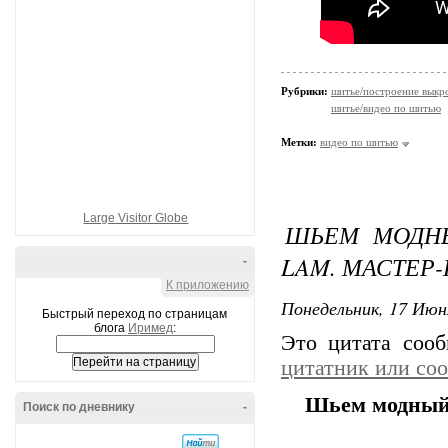
Рубрики:
шитье/построение выкр
шитье/видео по шитью
Метки:
видео по шитью
Large Visitor Globe
ШЬЕМ МОДНЫ
LAM. МАСТЕР
-
К приложению
Понедельник, 17 Июн
Быстрый переход по страницам
блога
Иримед
:
Это цитата соо
цитатник или со
Шьем модный 
Поиск по дневнику
-