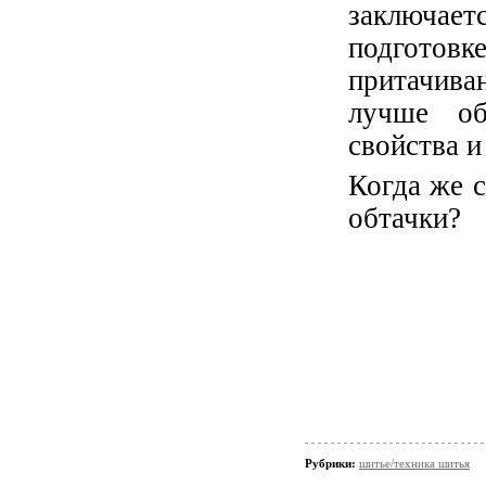
заключае
подго
притачив
лучше об
свойства и
Когда же 
обтачки?
Рубрики:
шитье/техника шитья