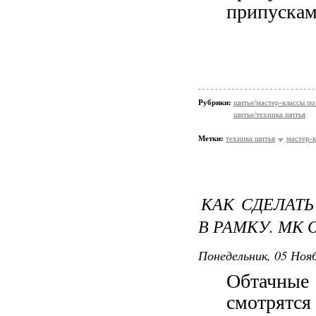
припускам
Рубрики:
шитье/мастер-классы п
шитье/техника шитья
Метки:
техника шитья
мастер-
КАК СДЕЛАТ
В РАМКУ. МК 
Понедельник, 05 Нояб
Обтачные
смотрятс