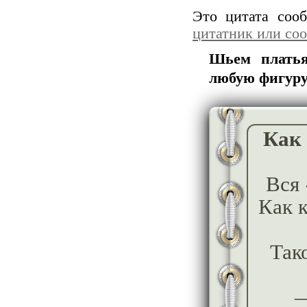
Это цитата со
цитатник или со
Шьем платья
любую фигур
Как
Вся 
Как 
Так
—