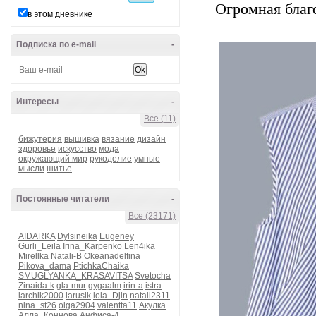
Огромная благ
в этом дневнике
Подписка по e-mail
-
Интересы
-
Все (11)
бижутерия
вышивка
вязание
дизайн
здоровье
искусство
мода
окружающий мир
рукоделие
умные
мысли
шитье
Постоянные читатели
-
Все (23171)
AIDARKA
Dylsineika
Eugeney
Gurli_Leila
Irina_Karpenko
Len4ika
Mirellka
Natali-B
Okeanadelfina
Pikova_dama
PtichkaChaika
SMUGLYANKA_KRASAVITSA
Svetocha
Zinaida-k
gla-mur
gygaalm
irin-a
istra
larchik2000
larusik
lola_Djin
natali2311
nina_st26
olga2904
valentta11
Акулка
Алла_Коннова
Анфиса-4