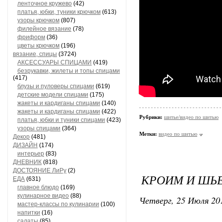
ленточное кружево
(42)
платья, юбки, туники крючком
(613)
узоры крючком
(807)
филейное вязание
(78)
фриформ
(36)
цветы крючком
(196)
вязание, спицы
(3724)
АКСЕССУАРЫ СПИЦАМИ
(419)
безрукавки, жилеты и топы спицами
(417)
блузы и пуловеры спицами
(619)
детские модели спицами
(175)
жакеты и кардиганы спицами
(140)
жакеты и кардиганы спицами
(422)
Рубрики:
шитье/видео по шитью
платья, юбки и туники спицами
(423)
узоры спицами
(364)
Метки:
видео по шитью
Декор
(481)
ДИЗАЙН
(174)
интерьер
(83)
ДНЕВНИК
(818)
ДОСТОЯНИЕ ЛиРу
(2)
КРОИМ И ШЬЕ
ЕДА
(631)
главное блюдо
(169)
кулинарное видео
(88)
Четверг, 25 Июля 201
мастер-классы по кулинарии
(100)
напитки
(16)
салаты
(85)