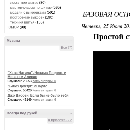
лоскутное шитье
(80)
мастер-классы по шитью
(595)
БАЗОВАЯ ОСН
модели с выкройками
(501)
построение выкроек
(190)
техника шитья
(155)
Четверг, 25 Июля 201
ЮМОР
(98)
Простой с
Музыка
-
Все (7)
"Хава Нагила". Нехама Гендель и
Менахем Алиран
Слушали: 25653
Комментарии: 0
"Блюз дождя" Р.Паулс
Слушали: 56420
Комментарии: 6
Джо Дассен. Если бы не было тебя
Слушали: 43149
Комментарии: 6
Всегда под рукой
-
К приложению