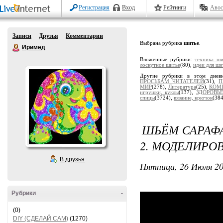
Регистрация
Вход
Рейтинги
Авос
Записи
Друзья
Комментарии
Выбрана рубрика
шитье
.
Иримед
Вложенные рубрики:
техника ши
лоскутное шитье
(80),
идеи для ши
Другие рубрики в этом днев
ПРОСЬБАМ ЧИТАТЕЛЕЙ
(31),
П
МИР
(278),
Литература
(25),
КОМ
игрушки, куклы
(137),
ЗДОРОВЬ
спицы
(3724),
вязание, крючок
(38
ШЬЁМ САРАФА
2. МОДЕЛИРО
В друзья
Пятница, 26 Июля 20
Рубрики
-
(0)
DIY (СДЕЛАЙ САМ)
(1270)