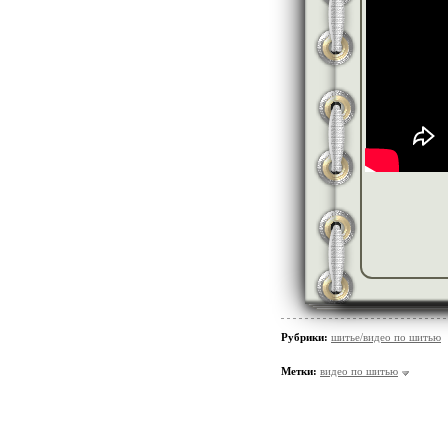
Рубрики:
шитье/видео по шитью
Метки:
видео по шитью