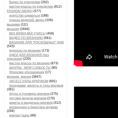
Видео по рукоделию
(262)
мастер-классы по рукоделию
(812)
FASHION (МОДА)
(577)
искусство одеваться
(188)
показы моделей. видео
(106)
вышивка
(111)
вязание
(2694)
ВЕК ВЯЖИ-ВЕК УЧИСЬ!
(458)
ВИДЕО ПО ВЯЗАНИЮ
(581)
ВЯЗАНИЕ ДЛЯ "РОСКОШНЫХ" ДАМ
(543)
журналы по вязанию
(173)
ИДЕИ ДЛЯ ВЯЗАНИЯ (без
описания)
(220)
мастер-классы по вязанию
(873)
ШНУРЫ - МОЯ СЛАБОСТЬ!
(90)
Японские обозначения
(17)
вязание, крючок
(3847)
АКСЕССУАРЫ КРЮЧКОМ
(691)
безрукавки, жилеты и топы крючком
(381)
блузы и пуловеры крючком
(275)
детские модели крючком
(170)
жакеты и кардиганы крючком
(312)
ирландское и брюггское кружево
(294)
крючок+ткань
(68)