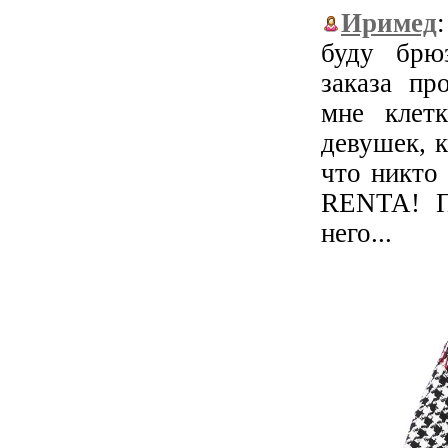
Иримед
буду брю
заказа пр
мне клет
девушек, к
что никто
RENTA! П
него...