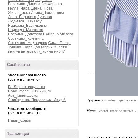
Веселина_Динева
ВсеХорошо
Гелла_Чара
Елена_Нова
Живая_река
Ирина_Тюменцева
Лена_Баранова
Лукошко
Людмила_Панаету
Надежда_Васильевна
Надежда_Матченко
Наталья_Долотова
Сания_Магизова
Светлана_Колягина
Светлана_Медведева
Сима_Пекер
Ташуня_Парящая
гаврик_и_петя
инигмь
интервал
к_арина
мир47
Сообщества
-
Участник сообществ
(Всего в списке: 6)
БагЛи
про_искусство
Hand_made_TOYS
ЛиРу
Арт_Калейдоскоп
Сообщество_Творческих_Людей
Рубрики:
шитье/мастер-классы п
Читатель сообществ
Метки:
мастер-класс по шитью
(Всего в списке: 1)
Наши_схемы
Трансляции
-