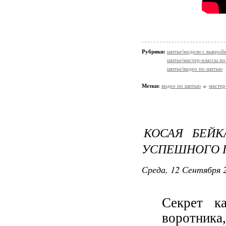
Рубрики:
шитье/модели с выкрой
шитье/мастер-классы п
шитье/видео по шитью
Метки:
видео по шитью
мастер
КОСАЯ БЕЙК
УСПЕШНОГО 
Среда, 12 Сентября 2
Секрет к
воротник