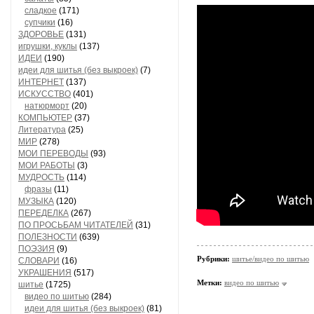
сладкое
(171)
супчики
(16)
ЗДОРОВЬЕ
(131)
игрушки, куклы
(137)
ИДЕИ
(190)
идеи для шитья (без выкроек)
(7)
ИНТЕРНЕТ
(137)
ИСКУССТВО
(401)
натюрморт
(20)
КОМПЬЮТЕР
(37)
Литература
(25)
МИР
(278)
МОИ ПЕРЕВОДЫ
(93)
МОИ РАБОТЫ
(3)
МУДРОСТЬ
(114)
фразы
(11)
МУЗЫКА
(120)
ПЕРЕДЕЛКА
(267)
ПО ПРОСЬБАМ ЧИТАТЕЛЕЙ
(31)
ПОЛЕЗНОСТИ
(639)
ПОЭЗИЯ
(9)
Рубрики:
шитье/видео по шитью
СЛОВАРИ
(16)
УКРАШЕНИЯ
(517)
Метки:
видео по шитью
шитье
(1725)
видео по шитью
(284)
идеи для шитья (без выкроек)
(81)