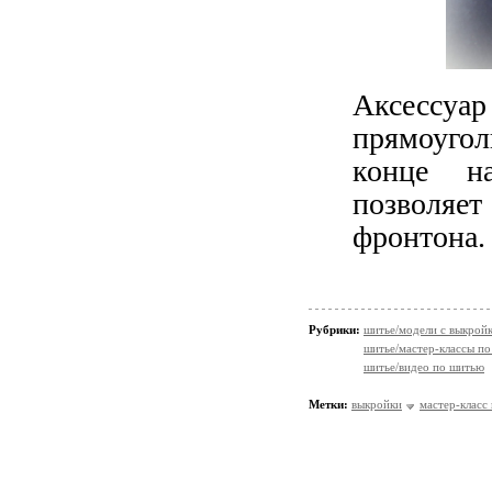
Аксессуа
прямоуго
конце на
позволяе
фронтона.
Рубрики:
шитье/модели с выкрой
шитье/мастер-классы п
шитье/видео по шитью
Метки:
выкройки
мастер-класс