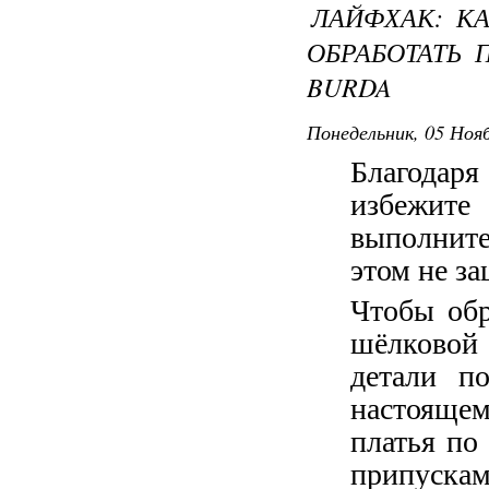
ЛАЙФХАК: К
ОБРАБОТАТЬ 
BURDA
Понедельник, 05 Нояб
Благодар
избежит
выполните
этом не з
Чтобы обр
шёлковой
детали п
настояще
платья по
припуск