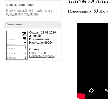
ШЬЕМ РАЗНЫЕ
Список трансляций
Понедельник, 03 Июн
lj_polymerclayfimo
lj_master_klass
lj_ru_knitting
rss_etoday
Статистика
-
Создан: 18.03.2010
Записей:
Комментариев:
Написано: 69964
Отчеты:
Посетители
Поисковые фразы