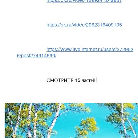
https://ok.ru/video/2062316409105
https://www.liveinternet.ru/users/372952
6/post274914690/
			СМОТРИТЕ 15 частей!