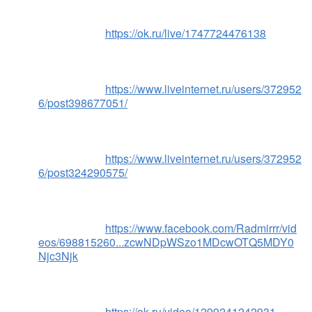
https://ok.ru/live/1747724476138
https://www.liveinternet.ru/users/372952
6/post398677051/
https://www.liveinternet.ru/users/372952
6/post324290575/
https://www.facebook.com/Radmirrr/vid
eos/698815260...zcwNDpWSzo1MDcwOTQ5MDY0
Njc3Njk
https://ok.ru/video/1299241242931