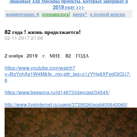
Знаковые для Москвы проекты, которые завершат в
2019 году >>>
комментарии: 4
понравилось!
вверх^
к полной версии
82 года ! жизнь продолжается!
02-11-2017 21:06
2 ноября 2019 г. МНЕ 82 ГОДА
https://www.youtube.com/watch?
v=BgYohAs1W4M&fe...mp;attr_tag=z1zYHe6XFedGiGU7-
6
https://www.beesona.ru/id14873/playcast/34545/
http://www.liveinternet.ru/users/3729526/post400640060/