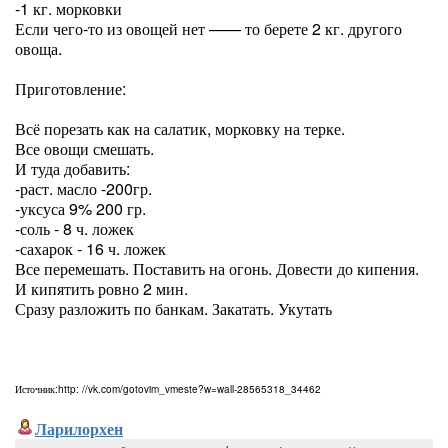
-1 кг. морковки
Если чего-то из овощей нет —— то берете 2 кг. другого
овоща.
Приготовление:
Всё порезать как на салатик, морковку на терке.
Все овощи смешать.
И туда добавить:
-раст. масло -200гр.
-уксуса 9% 200 гр.
-соль - 8 ч. ложек
-сахарок - 16 ч. ложек
Все перемешать. Поставить на огонь. Довести до кипения.
И кипятить ровно 2 мин.
Сразу разложить по банкам. Закатать. Укутать
Источник:http: //vk.com/gotovim_vmeste?w=wall-28565318_34462
Ларилорхен