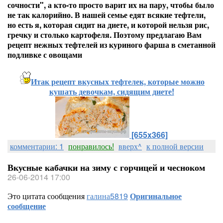
сочности", а кто-то просто варит их на пару, чтобы было
не так калорийно. В нашей семье едят всякие тефтели,
но есть я, которая сидит на диете, и которой нельзя рис,
гречку и столько картофеля. Поэтому предлагаю Вам
рецепт нежных тефтелей из куриного фарша в сметанной
подливке с овощами
Итак рецепт вкусных тефтелек, которые можно
кушать девочкам, сидящим диете!
[655x366]
комментарии: 1
понравилось!
вверх^
к полной версии
Вкусные кабачки на зиму с горчицей и чесноком
26-06-2014 17:00
Это цитата сообщения
галина5819
Оригинальное
сообщение