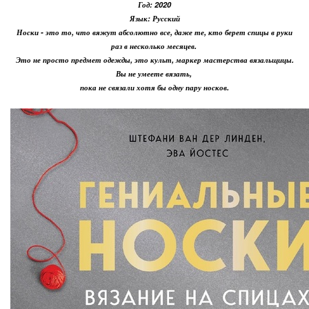
Год: 2020
Язык: Русский
Носки - это то, что вяжут абсолютно все, даже те, кто берет спицы в руки
раз в несколько месяцев.
Это не просто предмет одежды, это культ, маркер мастерства вязальщицы.
Вы не умеете вязать,
пока не связали хотя бы одну пару носков.