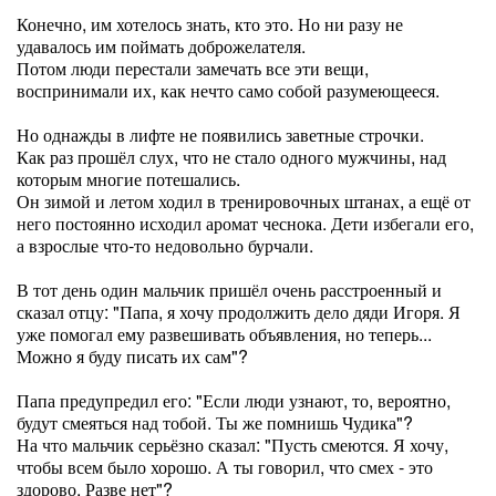
Конечно, им хотелось знать, кто это. Но ни разу не
удавалось им поймать доброжелателя.
Потом люди перестали замечать все эти вещи,
воспринимали их, как нечто само собой разумеющееся.
Но однажды в лифте не появились заветные строчки.
Как раз прошёл слух, что не стало одного мужчины, над
которым многие потешались.
Он зимой и летом ходил в тренировочных штанах, а ещё от
него постоянно исходил аромат чеснока. Дети избегали его,
а взрослые что-то недовольно бурчали.
В тот день один мальчик пришёл очень расстроенный и
сказал отцу: "Папа, я хочу продолжить дело дяди Игоря. Я
уже помогал ему развешивать объявления, но теперь...
Можно я буду писать их сам"?
Папа предупредил его: "Если люди узнают, то, вероятно,
будут смеяться над тобой. Ты же помнишь Чудика"?
На что мальчик серьёзно сказал: "Пусть смеются. Я хочу,
чтобы всем было хорошо. А ты говорил, что смех - это
здорово. Разве нет"?