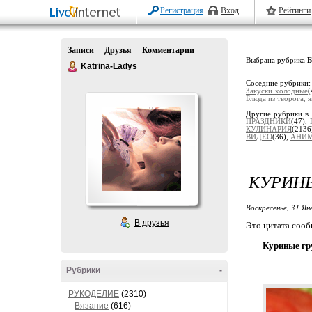
Регистрация
Вход
Рейтинги
Записи
Друзья
Комментарии
Выбрана рубрика
Б
Katrina-Ladys
Соседние рубрики
Закуски холодные
(
Блюда из творога, я
Другие рубрики в 
ПРАЗДНИКИ
(47),
КУЛИНАРИЯ
(213
ВИДЕО
(36),
АНИ
КУРИНЫ
Воскресенье, 31 Ян
В друзья
Это цитата соо
Куриные гр
Рубрики
-
РУКОДЕЛИЕ
(2310)
Вязание
(616)