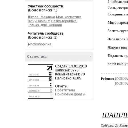
1 чайная ло
Участник сообществ
Соль, специ
(Всего в списке: 5)
Соединить в
Школа_Макияжа
Моя_косметика
ХоЧуНиМаГУ
Ceska-republika
Мясо нареза
Только_для_женщин
Залить соус
Читатель сообществ
(Всего в списке: 1)
Часа через 
Photoshopinka
Жарить над
Подавать ср
Статистика
-
harch.ru/bly
Создан: 13.01.2010
Записей: 5975
Комментариев: 70
Написано: 6185
Рубрики:
КУЛИНАР
КУЛИНАР
Отчеты:
Посетители
Поисковые фразы
ШАШЛЫ
Суббота, 23 Январ