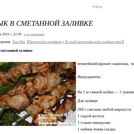
К В СМЕТАННОЙ ЗАЛИВКЕ
я 2016 г. 22:08
+ в цитатник
бщения
ХассКи
[
Прочитать целиком
+
В свой цитатник или сообщество!
]
метанной заливке
нежнейший вариант шашлыка. нео
Ингредиенты:
На 1 кг свиной шейки — 1 лукови
Для заливки
200 г сметаны любой жирности
1 сырой желток
1 стакан минералки
1 чайная ложка сахара