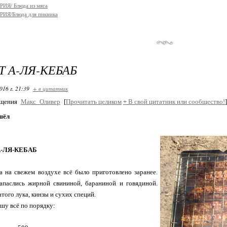
ИЯ/ Блюда из мяса
ИЯ/Блюда для пикника
 А-ЛЯ-КЕБАБ
016 г. 21:39
+ в цитатник
бщения
Макс_Оливер
[
Прочитать целиком
+
В свой цитатник или сообщество!
]
шёл
-ЛЯ-КЕБАБ
 на свежем воздухе всё было приготовлено заранее.
запаслись жирной свининой, бараниной и говядиной.
того лука, кинзы и сухих специй.
шу всё по порядку: