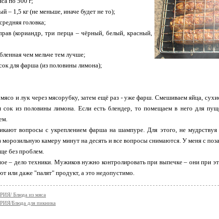
яса по 500 г;
ый – 1,5 кг (не меньше, иначе будет не то);
 средняя головка;
прав (кориандр, три перца – чёрный, белый, красный,
убленная чем мельче тем лучше;
сок для фарша (из половины лимона);
мясо и лук через мясорубку, затем ещё раз - уже фарш. Смешиваем яйца, сухи
 сок из половины лимона. Если есть блендер, то помещаем в него для пу
ем.
никают вопросы с укреплением фарша на шампуре. Для этого, не мудрству
в морозильную камеру минут на десять и все вопросы снимаются. У меня с поз
бще без проблем.
ное – дело техники. Мужиков нужно контролировать при выпечке – они при э
т или даже "палят" продукт, а это недопустимо.
ИЯ/ Блюда из мяса
ИЯ/Блюда для пикника