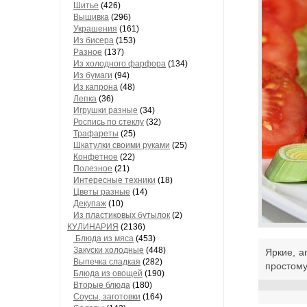
Шитье
(426)
Вышивка
(296)
Украшения
(161)
Из бисера
(153)
Разное
(137)
Из холодного фарфора
(134)
Из бумаги
(94)
Из капрона
(48)
Лепка
(36)
Игрушки разные
(34)
Роспись по стеклу
(32)
Трафареты
(25)
Шкатулки своими руками
(25)
Конфетное
(22)
Полезное
(21)
Интересные техники
(18)
Цветы разные
(14)
Декупаж
(10)
Из пластиковых бутылок
(2)
КУЛИНАРИЯ
(2136)
Блюда из мяса
(453)
Закуски холодные
(448)
Яркие, а
Выпечка сладкая
(282)
простому
Блюда из овощей
(190)
Вторые блюда
(180)
Соусы, заготовки
(164)