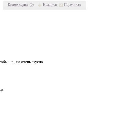
Комментарии
(
0
)
Нравится
Поделиться
бычно , но очень вкусно.
ца