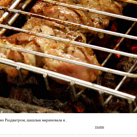
но Раздватром, шашлык мариновала я..
тынц