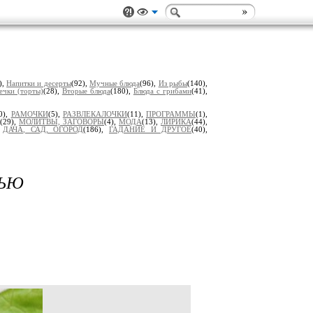
),
Напитки и десерты
(92),
Мучные блюда
(96),
Из рыбы
(140),
ечки (торты)
(28),
Вторые блюда
(180),
Блюда с грибами
(41),
0),
РАМОЧКИ
(5),
РАЗВЛЕКАЛОЧКИ
(11),
ПРОГРАММЫ
(1),
(29),
МОЛИТВЫ, ЗАГОВОРЫ
(4),
МОДА
(13),
ЛИРИКА
(44),
,
ДАЧА, САД, ОГОРОД
(186),
ГАДАНИЕ И ДРУГОЕ
(40),
РЬЮ