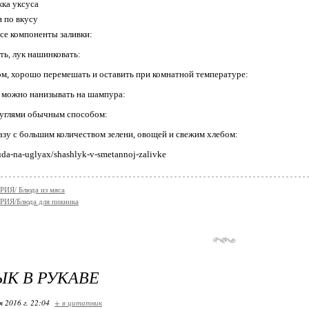
жка уксуса
и по вкусу
се компоненты заливки:
ть, лук нашинковать:
ом, хорошо перемешать и оставить при комнатной температуре:
3 можно нанизывать на шампура:
 углями обычным способом:
азу с большим количеством зелени, овощей и свежим хлебом:
uda-na-uglyax/shashlyk-v-smetannoj-zalivke
ИЯ/ Блюда из мяса
ИЯ/Блюда для пикника
К В РУКАВЕ
я 2016 г. 22:04
+ в цитатник