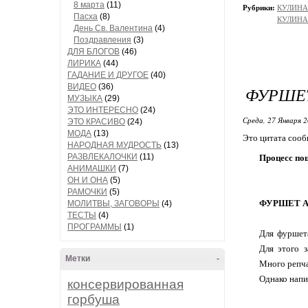
8 марта
(11)
Рубрики:
КУЛИНАР
Пасха
(8)
КУЛИНАР
День Св. Валентина
(4)
Поздравления
(3)
ДЛЯ БЛОГОВ
(46)
ЛИРИКА
(44)
ГАДАНИЕ И ДРУГОЕ
(40)
ВИДЕО
(36)
ФУРШЕТ
МУЗЫКА
(29)
ЭТО ИНТЕРЕСНО
(24)
Среда, 27 Января 2
ЭТО КРАСИВО
(24)
МОДА
(13)
Это цитата соо
НАРОДНАЯ МУДРОСТЬ
(13)
РАЗВЛЕКАЛОЧКИ
(11)
Процесс по
АНИМАШКИ
(7)
ОН И ОНА
(5)
РАМОЧКИ
(5)
ФУРШЕТ А
МОЛИТВЫ, ЗАГОВОРЫ
(4)
ТЕСТЫ
(4)
ПРОГРАММЫ
(1)
Для фуршета
Для этого 
Метки
-
Много репча
Однако напи
консервированная
горбуша