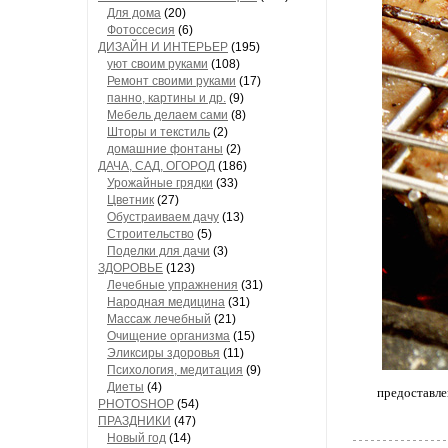
Для дома
(20)
Фотоссесия
(6)
ДИЗАЙН И ИНТЕРЬЕР
(195)
уют своим руками
(108)
Ремонт своими руками
(17)
панно, картины и др.
(9)
Мебель делаем сами
(8)
Шторы и текстиль
(2)
домашние фонтаны
(2)
ДАЧА, САД, ОГОРОД
(186)
Урожайные грядки
(33)
Цветник
(27)
Обустраиваем дачу
(13)
Строительство
(5)
Поделки для дачи
(3)
ЗДОРОВЬЕ
(123)
Лечебные упражнения
(31)
Народная медицина
(31)
Массаж лечебный
(21)
Очищение организма
(15)
Эликсиры здоровья
(11)
Психология, медитация
(9)
Диеты
(4)
предоставле
PHOTOSHOP
(54)
ПРАЗДНИКИ
(47)
Новый год
(14)