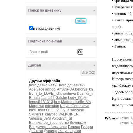
• три вида м
• лук репчат
Поиск по дневнику
-
• чеснок – 1
• смесь при
зира);
в этом дневнике
• кинза пор
• лимонный 
Подписка по e-mail
-
• 3 яйца.
Пропускаем 
Друзья
-
выдавливаем
перемешива
Все (52)
Иногда воз
Друзья оффлайн
Кого давно нет?
Кого добавить?
«колбаски» 
Adelvace
anngol
Anyuta-UA
belorys_kh
– здесь воо
Born_to_LOVE_
chuvasheva
Dushka_li
Ernata
fatima62
Galche
Ledy_OlgA
Ну а осталь
lenusik131313
lu-e
Mademoiselle_Viv
пересушиваю
Marguwa
microfon
Nelya_Gerbekova
nice_user
O_l_i_v_i_y_a
sancase
Skuters
t_calypso
VALKOINEN
Velessa_JeM
Volody24_gl
Рубрики:
КУЛИНАР
Ванильное_творчество
Вечерком
КУЛИНАР
Владимир_Шильников
Гелена
Гуррри
Дайтека
Душица
Жагуара
икви