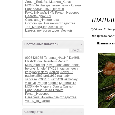
Лилия_Бобейка
Мадина_Хагуш
МОЯЙНА
Натуральные_камни
Олька-
Бараболька
Птыц_щастья
РоЖдЕнНаяЛюБиТь
Роман_Немеров
Саламандра2009
ШАШЛЫ
Светлана_Финогенова
Сокровища_Амазонки
страдостея
Топ_Менеджер
Хозяюшка
Суббота, 23 Январ
Цветок_ненастья
Шрек_Лесной
Это цитата соо
Шашлык в с
Постоянные читатели
-
Все (45)
0003426085
Татьяна_НАФИГ
Da4Hik
FlashStudio
HelenRus
Merian1
Miss_Starlight
Pigvi_Blond
anna-aneta
belorys_kh
ele437411
irikaznacheeva
kgregory
kisteev
kreizon
kroyter17
pasheka561
pretty939
real-lady
sancase
v290451
vaxo420
vikmatvey
vitalove
Гуррри
Карите
Крапивка13
МОЯЙНА
Мадина_Хагуш
Олька-
Бараболька
Олька-Птичка
Роман_Немеров
Светлана_Финогенова
страдостея
ужель_та_самая
Сообщества
-