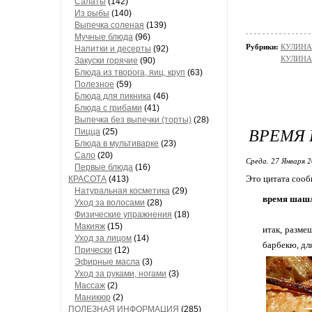
Салаты
(142)
Из рыбы
(140)
Выпечка соленая
(139)
Мучные блюда
(96)
Рубрики:
КУЛИНАР
Напитки и десерты
(92)
КУЛИНАР
Закуски горячие
(90)
Блюда из творога, яиц, круп
(63)
Полезное
(59)
Блюда для пикника
(46)
Блюда с грибами
(41)
Выпечка без выпечки (торты)
(28)
ВРЕМЯ
Пицца
(25)
Блюда в мультиварке
(23)
Сало
(20)
Среда, 27 Января 2
Первые блюда
(16)
Это цитата соо
КРАСОТА
(413)
Натуральная косметика
(29)
время шаш
Уход за волосами
(28)
Физические упражнения
(18)
Макияж
(15)
итак, разме
Уход за лицом
(14)
барбекю, дл
Прически
(12)
Эфирные масла
(3)
Уход за руками, ногами
(3)
Массаж
(2)
Маникюр
(2)
ПОЛЕЗНАЯ ИНФОРМАЦИЯ
(285)