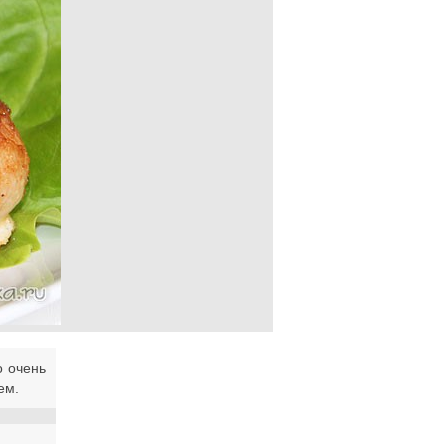
о очень
ем.