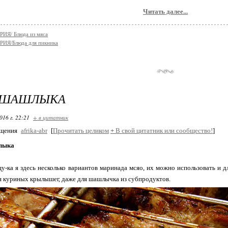
Читать далее...
ИЯ/ Блюда из мяса
ИЯ/Блюда для пикника
 ШАШЛЫКА
016 г. 22:21
+ в цитатник
бщения
afrika-abr
[
Прочитать целиком
+
В свой цитатник или сообщество!
]
лыка
щу-ка я здесь несколько вариантов маринада мсяо, их можно использовать и 
я куриных крылышег, даже для шашлычка из субпродуктов.