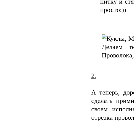
нитку и стя
просто:))
2.
А теперь, до
сделать прим
своем исполн
отрезка прово