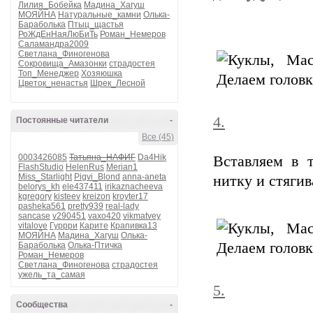
Лилия_Бобейка
Мадина_Хагуш
МОЯЙНА
Натуральные_камни
Олька-
Бараболька
Птыц_щастья
РоЖдЕнНаяЛюБиТь
Роман_Немеров
Саламандра2009
Светлана_Финогенова
Сокровища_Амазонки
страдостея
Топ_Менеджер
Хозяюшка
Цветок_ненастья
Шрек_Лесной
4.
Постоянные читатели
-
Все (45)
0003426085
Татьяна_НАФИГ
Da4Hik
Вставляем в 
FlashStudio
HelenRus
Merian1
Miss_Starlight
Pigvi_Blond
anna-aneta
нитку и стягив
belorys_kh
ele437411
irikaznacheeva
kgregory
kisteev
kreizon
kroyter17
pasheka561
pretty939
real-lady
sancase
v290451
vaxo420
vikmatvey
vitalove
Гуррри
Карите
Крапивка13
МОЯЙНА
Мадина_Хагуш
Олька-
Бараболька
Олька-Птичка
Роман_Немеров
Светлана_Финогенова
страдостея
ужель_та_самая
5.
Сообщества
-