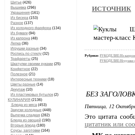
Шитье
(426)
ИСТОЧНИК
Вышивка
(296)
Украшения
(161)
Из бисера
(153)
Разное
(137)
Из холодного фарфора
(134)
Из бумаги
(94)
Из капрона
(48)
Лепка
(36)
Игрушки разные
(34)
Роспись по стеклу
(32)
Рубрики:
РУКОДЕЛИЕ/Из капрон
Трафареты
(25)
РУКОДЕЛИЕ/Игрушки 
Шкатулки своими руками
(25)
Конфетное
(22)
Полезное
(21)
Интересные техники
(18)
Цветы разные
(14)
Декупаж
(10)
БЕЗ ЗАГОЛОВ
Из пластиковых бутылок
(2)
КУЛИНАРИЯ
(2136)
Пятница, 12 Октября
Блюда из мяса
(453)
Закуски холодные
(448)
Выпечка сладкая
(282)
Это цитата соо
Блюда из овощей
(190)
цитатник или со
Вторые блюда
(180)
Соусы, заготовки
(164)