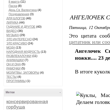
8 марта
(11)
Пасха
(8)
День Св. Валентина
(4)
Поздравления
(3)
АНГЕЛОЧЕК 
ДЛЯ БЛОГОВ
(46)
ЛИРИКА
(44)
Пятница, 12 Октября
ГАДАНИЕ И ДРУГОЕ
(40)
ВИДЕО
(36)
Это цитата со
МУЗЫКА
(29)
ЭТО ИНТЕРЕСНО
(24)
цитатник или со
ЭТО КРАСИВО
(24)
МОДА
(13)
Ангелочек С
НАРОДНАЯ МУДРОСТЬ
(13)
РАЗВЛЕКАЛОЧКИ
(11)
ножки.... 23 д
АНИМАШКИ
(7)
ОН И ОНА
(5)
РАМОЧКИ
(5)
В итоге куколк
МОЛИТВЫ, ЗАГОВОРЫ
(4)
ТЕСТЫ
(4)
ПРОГРАММЫ
(1)
Метки
-
консервированная
горбуша