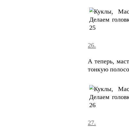
26.
А теперь, мас
тонкую полосо
27.