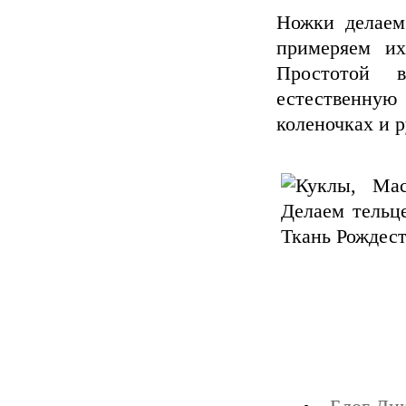
Ножки делаем
примеряем их
Простотой 
естественну
коленочках и р