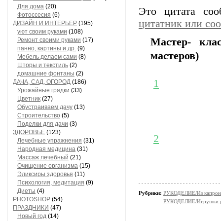
Для дома
(20)
Это цитата со
Фотоссесия
(6)
цитатник или со
ДИЗАЙН И ИНТЕРЬЕР
(195)
уют своим руками
(108)
Мастер- кл
Ремонт своими руками
(17)
панно, картины и др.
(9)
мастеров)
Мебель делаем сами
(8)
Шторы и текстиль
(2)
домашние фонтаны
(2)
1
ДАЧА, САД, ОГОРОД
(186)
Урожайные грядки
(33)
Цветник
(27)
Обустраиваем дачу
(13)
Строительство
(5)
Поделки для дачи
(3)
ЗДОРОВЬЕ
(123)
2
Лечебные упражнения
(31)
Народная медицина
(31)
Массаж лечебный
(21)
Очищение организма
(15)
Эликсиры здоровья
(11)
Психология, медитация
(9)
Диеты
(4)
Рубрики:
РУКОДЕЛИЕ/Из капрон
PHOTOSHOP
(54)
РУКОДЕЛИЕ/Игрушки 
ПРАЗДНИКИ
(47)
Новый год
(14)