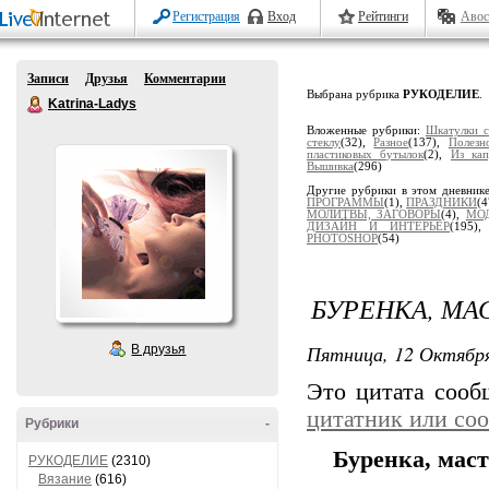
Регистрация
Вход
Рейтинги
Авос
Записи
Друзья
Комментарии
Выбрана рубрика
РУКОДЕЛИЕ
.
Katrina-Ladys
Вложенные рубрики:
Шкатулки с
стеклу
(32),
Разное
(137),
Полезн
пластиковых бутылок
(2),
Из ка
Вышивка
(296)
Другие рубрики в этом дневник
ПРОГРАММЫ
(1),
ПРАЗДНИКИ
(4
МОЛИТВЫ, ЗАГОВОРЫ
(4),
МО
ДИЗАЙН И ИНТЕРЬЕР
(195)
PHOTOSHOP
(54)
БУРЕНКА, МА
Пятница, 12 Октября
В друзья
Это цитата соо
цитатник или со
Рубрики
-
Буренка, маст
РУКОДЕЛИЕ
(2310)
Вязание
(616)