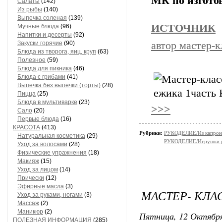
МК по изгото
Салаты
(142)
Из рыбы
(140)
Выпечка соленая
(139)
ИСТОЧНИК
Мучные блюда
(96)
Напитки и десерты
(92)
Закуски горячие
(90)
автор мастер-к
Блюда из творога, яиц, круп
(63)
Полезное
(59)
Блюда для пикника
(46)
Блюда с грибами
(41)
Выпечка без выпечки (торты)
(28)
Пицца
(25)
Блюда в мультиварке
(23)
>>>
Сало
(20)
Первые блюда
(16)
КРАСОТА
(413)
Рубрики:
РУКОДЕЛИЕ/Из капрон
Натуральная косметика
(29)
РУКОДЕЛИЕ/Игрушки 
Уход за волосами
(28)
Физические упражнения
(18)
Макияж
(15)
Уход за лицом
(14)
Прически
(12)
Эфирные масла
(3)
МАСТЕР- КЛА
Уход за руками, ногами
(3)
Массаж
(2)
Маникюр
(2)
Пятница, 12 Октября
ПОЛЕЗНАЯ ИНФОРМАЦИЯ
(285)