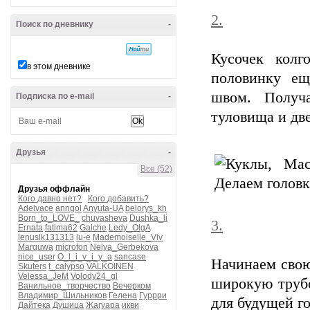
2.
Поиск по дневнику
-
Кусочек колг
в этом дневнике
половинку ещ
швом. Получ
Подписка по e-mail
-
туловища и две
Друзья
-
Все (52)
Друзья оффлайн
Кого давно нет?
Кого добавить?
Adelvace
anngol
Anyuta-UA
belorys_kh
Born_to_LOVE_
chuvasheva
Dushka_li
3.
Ernata
fatima62
Galche
Ledy_OlgA
lenusik131313
lu-e
Mademoiselle_Viv
Marguwa
microfon
Nelya_Gerbekova
nice_user
O_l_i_v_i_y_a
sancase
Начинаем свою
Skuters
t_calypso
VALKOINEN
Velessa_JeM
Volody24_gl
широкую трубо
Ванильное_творчество
Вечерком
Владимир_Шильников
Гелена
Гуррри
для будущей г
Дайтека
Душица
Жагуара
икви