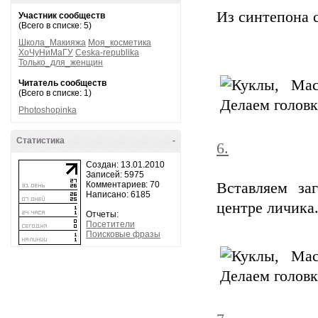
Из синтепона 
Участник сообществ
(Всего в списке: 5)
Школа_Макияжа
Моя_косметика
ХоЧуНиМаГУ
Ceska-republika
Только_для_женщин
Читатель сообществ
(Всего в списке: 1)
Photoshopinka
Статистика
-
6.
Создан: 13.01.2010
Записей: 5975
Комментариев: 70
Вставляем за
Написано: 6185
центре личика
Отчеты:
Посетители
Поисковые фразы