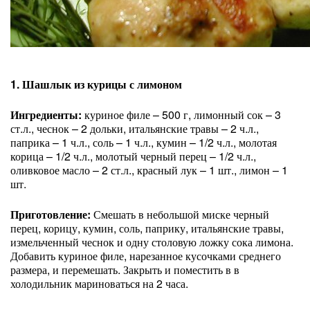
1. Шашлык из курицы с лимоном
Ингредиенты:
куриное филе – 500 г, лимонный сок – 3
ст.л., чеснок – 2 дольки, итальянские травы – 2 ч.л.,
паприка – 1 ч.л., соль – 1 ч.л., кумин – 1/2 ч.л., молотая
корица – 1/2 ч.л., молотый черный перец – 1/2 ч.л.,
оливковое масло – 2 ст.л., красный лук – 1 шт., лимон – 1
шт.
Приготовление:
Смешать в небольшой миске черный
перец, корицу, кумин, соль, паприку, итальянские травы,
измельченный чеснок и одну столовую ложку сока лимона.
Добавить куриное филе, нарезанное кусочками среднего
размера, и перемешать. Закрыть и поместить в в
холодильник мариноваться на 2 часа.