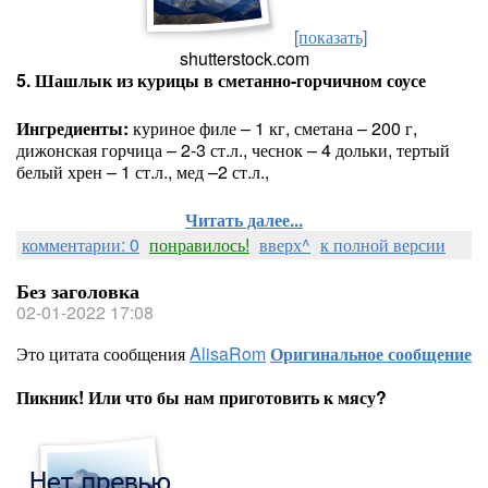
[показать]
shutterstock.com
5. Шашлык из курицы в сметанно-горчичном соусе
Ингредиенты:
куриное филе – 1 кг, сметана – 200 г,
дижонская горчица – 2-3 ст.л., чеснок – 4 дольки, тертый
белый хрен – 1 ст.л., мед –2 ст.л.,
Читать далее...
комментарии: 0
понравилось!
вверх^
к полной версии
Без заголовка
02-01-2022 17:08
Это цитата сообщения
AlisaRom
Оригинальное сообщение
Пикник! Или что бы нам приготовить к мясу?