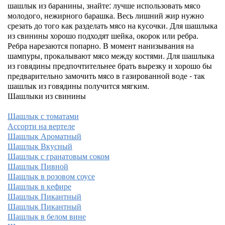
шашлык из баранины, знайте: лучше использовать мясо
молодого, нежирного барашка. Весь лишний жир нужно
срезать до того как разделать мясо на кусочки. Для шашлыка
из свинины хорошо подходят шейка, окорок или ребра.
Ребра нарезаются попарно. В момент нанизывания на
шампуры, прокалывают мясо между костями. Для шашлыка
из говядины предпочтительнее брать вырезку и хорошо бы
предварительно замочить мясо в газированной воде - так
шашлык из говядины получится мягким.
Шашлыки из свинины
Шашлык с томатами
Ассорти на вертеле
Шашлык Ароматный
Шашлык Вкусный
Шашлык с гранатовым соком
Шашлык Пивной
Шашлык в розовом соусе
Шашлык в кефире
Шашлык Пикантный
Шашлык Пикантный
Шашлык в белом вине