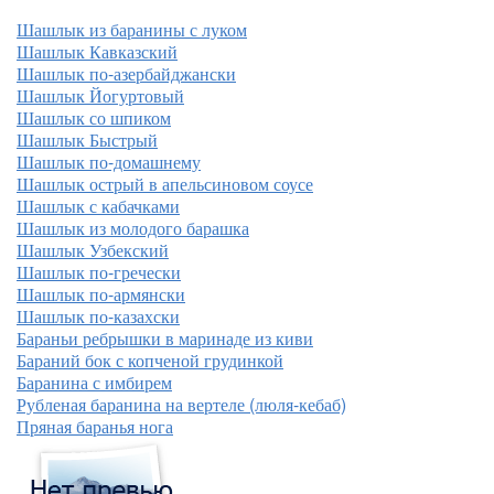
Шашлык из баранины с луком
Шашлык Кавказский
Шашлык по-азербайджански
Шашлык Йогуртовый
Шашлык со шпиком
Шашлык Быстрый
Шашлык по-домашнему
Шашлык острый в апельсиновом соусе
Шашлык с кабачками
Шашлык из молодого барашка
Шашлык Узбекский
Шашлык по-гречески
Шашлык по-армянски
Шашлык по-казахски
Бараньи ребрышки в маринаде из киви
Бараний бок с копченой грудинкой
Баранина с имбирем
Рубленая баранина на вертеле (люля-кебаб)
Пряная баранья нога