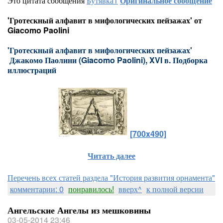
Это цитата сообщения
Бутявка1
Оригинальное сообщение
'Гротескный алфавит в мифологических пейзажах' от
Giacomo Paolini
'Гротескный алфавит в мифологических пейзажах'
Джакомо Паолини (Giacomo Paolini), XVI в. Подборка
иллюстраций
[700x490]
Читать далее
Перечень всех статей раздела "История развития орнамента"
комментарии: 0
понравилось!
вверх^
к полной версии
Ангельские Ангелы из мешковины
03-05-2014 23:46