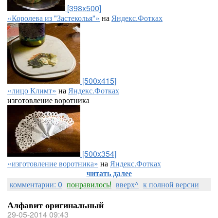
[398x500]
«Королева из "Застеколья"»
на
Яндекс.Фотках
[500x415]
«лицо Климт»
на
Яндекс.Фотках
изготовление воротника
[500x354]
«изготовление воротника»
на
Яндекс.Фотках
читать далее
комментарии: 0
понравилось!
вверх^
к полной версии
Алфавит оригинальный
29-05-2014 09:43