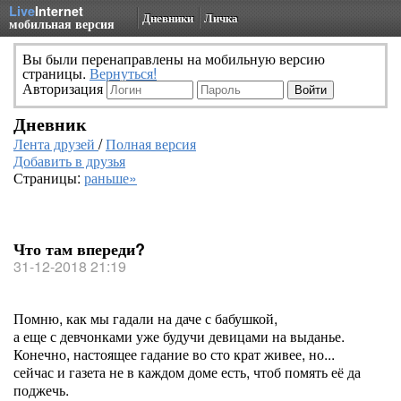
Live
Internet
Дневники
Личка
мобильная версия
Вы были перенаправлены на мобильную версию
страницы.
Вернуться!
Авторизация
Дневник
Лента друзей
/
Полная версия
Добавить в друзья
Страницы:
раньше»
Что там впереди?
31-12-2018 21:19
Помню, как мы гадали на даче с бабушкой,
а еще с девчонками уже будучи девицами на выданье.
Конечно, настоящее гадание во сто крат живее, но...
сейчас и газета не в каждом доме есть, чтоб помять её да
поджечь.