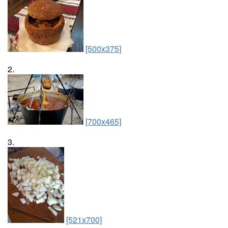
[500x375]
2.
[700x465]
3.
[521x700]