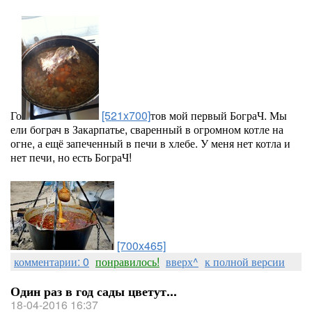
Го
[521x700]
тов мой первый БограЧ. Мы
ели бограч в Закарпатье, сваренный в огромном котле на
огне, а ещё запеченный в печи в хлебе. У меня нет котла и
нет печи, но есть БограЧ!
[700x465]
комментарии: 0
понравилось!
вверх^
к полной версии
Один раз в год сады цветут...
18-04-2016 16:37