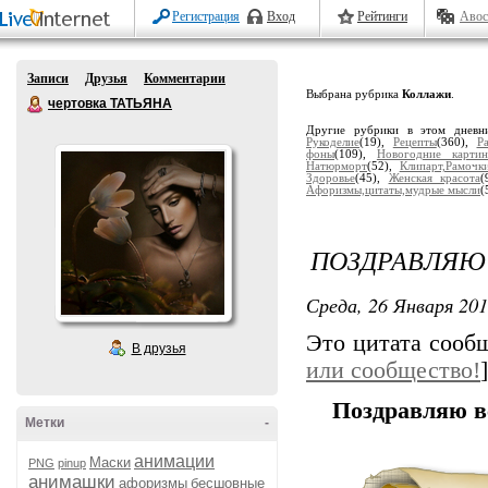
Регистрация
Вход
Рейтинги
Авос
Записи
Друзья
Комментарии
Выбрана рубрика
Коллажи
.
чертовка ТАТЬЯНА
Другие рубрики в этом дневн
Рукоделие
(19),
Рецепты
(360),
Ра
фоны
(109),
Новогодние картин
Натюрморт
(52),
Клипарт,Рамочк
Здоровье
(45),
Женская красота
(
Афоризмы,цитаты,мудрые мысли
(
ПОЗДРАВЛЯЮ 
Среда, 26 Января 201
Это цитата соо
В друзья
или сообщество!
]
Поздравляю в
Метки
-
анимации
Маски
PNG
pinup
анимашки
афоризмы
бесшовные