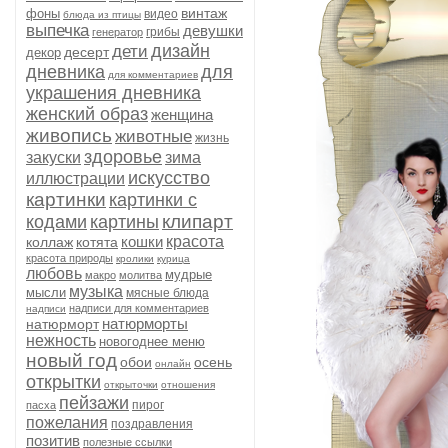
винтаж
фоны
видео
блюда из птицы
выпечка
девушки
грибы
генератор
дизайн
дети
десерт
декор
дневника
для
для комментариев
украшения дневника
женский образ
женщина
живопись
животные
жизнь
здоровье
закуски
зима
искусство
иллюстрации
картинки
картинки с
клипарт
кодами
картины
кошки
красота
коллаж
котята
красота природы
кролики
курица
любовь
мудрые
макро
молитва
музыка
мысли
мясные блюда
надписи для комментариев
надписи
натюрморты
натюрморт
нежность
новогоднее меню
новый год
обои
осень
онлайн
открытки
открыточки
отношения
пейзажи
пирог
пасха
пожелания
поздравления
позитив
полезные ссылки