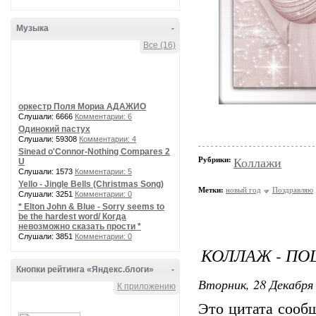
Музыка
-
Все (16)
оркестр Поля Мориа АДАЖИО
Слушали: 6666
Комментарии: 6
Одинокий пастух
Слушали: 59308
Комментарии: 4
Sinead o'Connor-Nothing Compares 2
Рубрики:
Коллажи
U
Слушали: 1573
Комментарии: 5
Yello - Jingle Bells (Christmas Song)
Метки:
новый год
Поздравляю
Слушали: 3251
Комментарии: 0
* Elton John & Blue - Sorry seems to
be the hardest word/ Когда
невозможно сказать прости *
Слушали: 3851
Комментарии: 0
КОЛЛАЖ - ПОЦ
Кнопки рейтинга «Яндекс.блоги»
-
Вторник, 28 Декабря 
К приложению
Это цитата соо