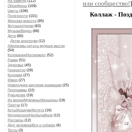
На заметку
(112)
или сообщество!
]
Обои/фоны
(109)
Цветы
(108)
Коллаж - Позд
Полезности
(101)
Женская красота
(95)
Фотошоп/уроки
(83)
Музыка/Видео
(68)
Дети
(60)
Детки,ангелочки
(12)
Афоризмы,цитаты,мудрые мысли
(54)
Коллекция/Натюрморт
(52)
Рамки
(51)
Здоровье
(45)
Генератор
(28)
Коллажи
(27)
Юмор
(27)
Новогодние картинки,анимашки
(25)
Программы
(22)
Рукоделие
(19)
Из жизни|Мужчины|Женщины
(19)
Притчи
(17)
Коты|Кошечки|Котята
(16)
Интересное|Необычайное
(12)
Рассказы
(12)
Друг человека|Все о собаках
(6)
Тесты
(3)