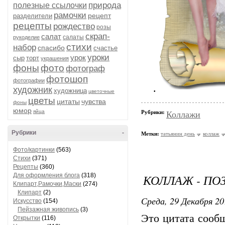
природа
полезные ссылочки
рамочки
рецепт
разделители
рецепты
рождество
розы
скрап-
салат
салаты
рукоделие
стихи
набор
спасибо
счастье
уроки
урок
сыр
торт
украшения
фоны
фото
фотограф
фотошоп
фотографии
.
художник
художница
цветочные
цветы
цитаты
чувства
фоны
юмор
яйца
Рубрики:
Коллажи
Рубрики
-
Метки:
татьянин день
коллаж
Фото/картинки
(563)
Стихи
(371)
Рецепты
(360)
Для оформления блога
(318)
КОЛЛАЖ - ПО
Клипарт,Рамочки,Маски
(274)
Клипарт
(2)
Среда, 29 Декабря 20
Искусство
(154)
Пейзажная живопись
(3)
Это цитата соо
Открытки
(116)