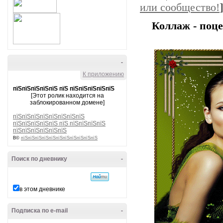
или сообщество!
]
Коллаж - поце
-
К приложению
пїЅпїЅпїЅпїЅпїЅ пїЅ пїЅпїЅпїЅпїЅпїЅ
[Этот ролик находится на
заблокированном домене]
пїЅпїЅпїЅпїЅпїЅпїЅпїЅпїЅ
пїЅпїЅпїЅпїЅпїЅ пїЅ пїЅпїЅпїЅпїЅ
пїЅпїЅпїЅпїЅпїЅпїЅ
В©
пїЅпїЅпїЅпїЅпїЅпїЅпїЅпїЅпїЅпїЅпїЅ
Поиск по дневнику
-
в этом дневнике
Подписка по e-mail
-