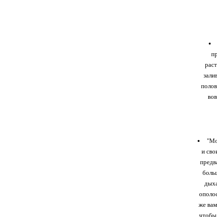
п
раст
зали
полов
вов
"Мо
и сво
предв
боль
дыха
ополос
же вам
чтобы 