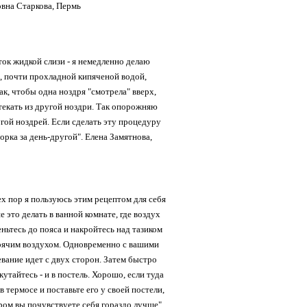
овна Старкова, Пермь
ок жидкой слизи - я немедленно делаю
, почти прохладной кипяченой водой,
к, чтобы одна ноздря "смотрела" вверх,
текать из другой ноздри. Так опорожняю
угой ноздрей. Если сделать эту процедуру
орка за день-другой". Елена Замятнова,
ех пор я пользуюсь этим рецептом для себя
 это делать в ванной комнате, где воздух
ньтесь до пояса и накройтесь над тазиком
ячим воздухом. Одновременно с вашими
евание идет с двух сторон. Затем быстро
утайтесь - и в постель. Хорошо, если туда
 термосе и поставьте его у своей постели,
тром вы почувствуете себя гораздо лучше".