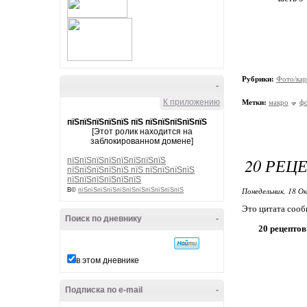
Рубрики:
Фото/кар
-
К приложению
Метки:
макро
ф
пїЅпїЅпїЅпїЅпїЅ пїЅ пїЅпїЅпїЅпїЅпїЅ
[Этот ролик находится на
заблокированном домене]
20 РЕЦ
пїЅпїЅпїЅпїЅпїЅпїЅпїЅпїЅ
пїЅпїЅпїЅпїЅпїЅ пїЅ пїЅпїЅпїЅпїЅ
пїЅпїЅпїЅпїЅпїЅпїЅ
Понедельник, 18 О
В©
пїЅпїЅпїЅпїЅпїЅпїЅпїЅпїЅпїЅпїЅпїЅ
Это цитата соо
Поиск по дневнику
-
20 рецептов
в этом дневнике
Подписка по e-mail
-