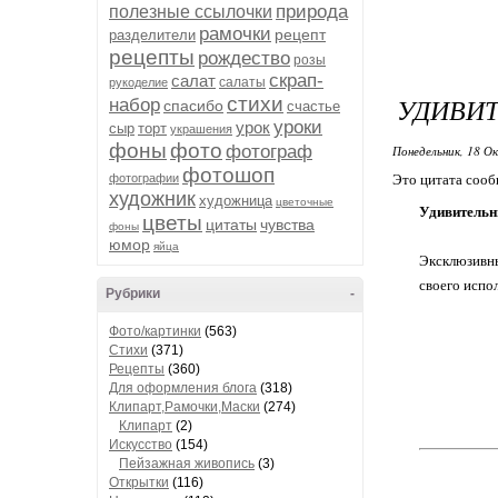
природа
полезные ссылочки
рамочки
рецепт
разделители
рецепты
рождество
розы
скрап-
салат
салаты
рукоделие
УДИВИ
стихи
набор
спасибо
счастье
уроки
урок
сыр
торт
украшения
фоны
фото
фотограф
Понедельник, 18 О
фотошоп
фотографии
Это цитата соо
художник
художница
цветочные
Удивительн
цветы
цитаты
чувства
фоны
юмор
яйца
Эксклюзивн
своего испо
Рубрики
-
Фото/картинки
(563)
Стихи
(371)
Рецепты
(360)
Для оформления блога
(318)
Клипарт,Рамочки,Маски
(274)
Клипарт
(2)
Искусство
(154)
Пейзажная живопись
(3)
Открытки
(116)