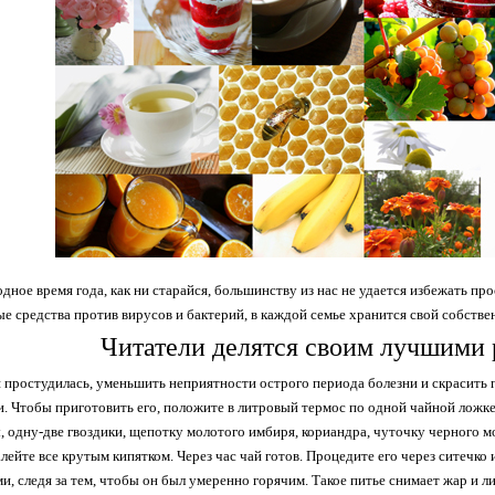
одное время года, как ни старайся, большинству из нас не удается избежать п
е средства против вирусов и бактерий, в каждой семье хранится свой собствен
Читатели делятся своим лучшими 
я простудилась, уменьшить неприятности острого периода болезни и скрасить 
. Чтобы приготовить его, положите в литровый термос по одной чайной ложке 
, одну-две гвоздики, щепотку молотого имбиря, кориандра, чуточку черного м
алейте все крутым кипятком. Через час чай готов. Процедите его через ситечко
ми, следя за тем, чтобы он был умеренно горячим. Такое питье снимает жар и 