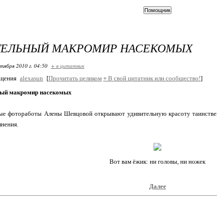
ТЕЛЬНЫЙ МАКРОМИР НАСЕКОМЫХ
ктября 2010 г. 04:50
+ в цитатник
бщения
alexasun
[
Прочитать целиком
+
В свой цитатник или сообщество!
]
ый макромир насекомых
ые фотоработы Алены Шевцовой открывают удивительную красоту таинстве
лнения.
Вот вам ёжик: ни головы, ни ножек
Далее