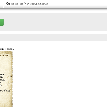
Авось
из (+ сутки) дневников
ень и дым...