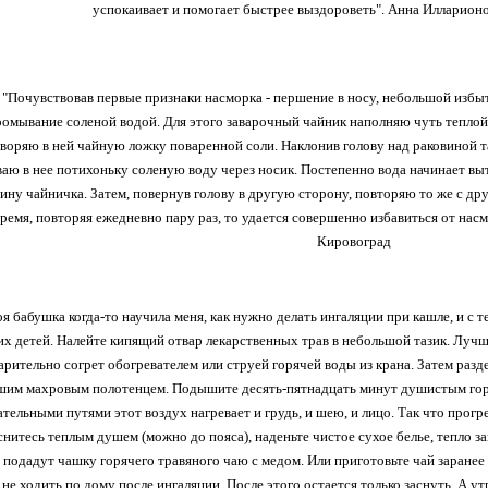
успокаивает и помогает быстрее выздороветь". Анна Илларион
"Почувствовав первые признаки насморка - першение в носу, небольшой избыт
ромывание соленой водой. Для этого заварочный чайник наполняю чуть теплой
воряю в ней чайную ложку поваренной соли. Наклонив голову над раковиной та
ваю в нее потихоньку соленую воду через носик. Постепенно вода начинает вы
ину чайничка. Затем, повернув голову в другую сторону, повторяю то же с др
ремя, повторяя ежедневно пару раз, то удается совершенно избавиться от насм
Кировоград
я бабушка когда-то научила меня, как нужно делать ингаляции при кашле, и с т
их детей. Налейте кипящий отвар лекарственных трав в небольшой тазик. Лучше
арительно согрет обогревателем или струей горячей воды из крана. Затем разде
шим махровым полотенцем. Подышите десять-пятнадцать минут душистым гор
тельными путями этот воздух нагревает и грудь, и шею, и лицо. Так что прогр
нитесь теплым душем (можно до пояса), наденьте чистое сухое белье, тепло зак
 подадут чашку горячего травяного чаю с медом. Или приготовьте чай заранее в
не ходить по дому после ингаляции. После этого остается только заснуть. А у