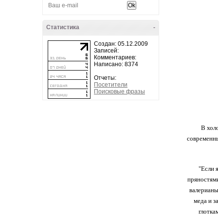
Статистика
-
Создан: 05.12.2009
Записей:
Комментариев:
Написано: 8374
Отчеты:
Посетители
Поисковые фразы
В хол
современны
"Если 
пряностями
валерианы
меда и з
глотка