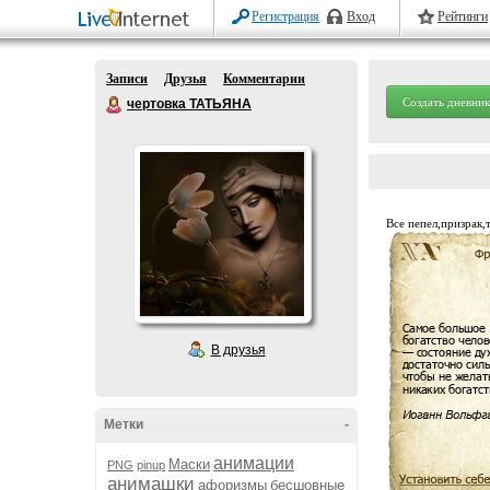
Регистрация
Вход
Рейтинги
Записи
Друзья
Комментарии
Создать дневник
чертовка ТАТЬЯНА
Все пепел,призрак,т
В друзья
Метки
-
анимации
Маски
PNG
pinup
анимашки
афоризмы
бесшовные