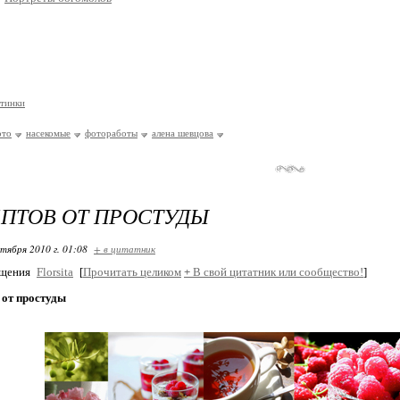
тинки
ото
насекомые
фотоработы
алена шевцова
ЕПТОВ ОТ ПРОСТУДЫ
ктября 2010 г. 01:08
+ в цитатник
бщения
Florsita
[
Прочитать целиком
+
В свой цитатник или сообщество!
]
 от простуды