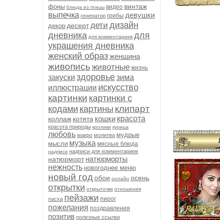
винтаж
фоны
видео
блюда из птицы
выпечка
девушки
грибы
генератор
дизайн
дети
десерт
декор
дневника
для
для комментариев
украшения дневника
женский образ
женщина
живопись
животные
жизнь
здоровье
закуски
зима
искусство
иллюстрации
картинки
картинки с
клипарт
кодами
картины
кошки
красота
коллаж
котята
красота природы
кролики
курица
любовь
мудрые
макро
молитва
музыка
мысли
мясные блюда
надписи для комментариев
надписи
натюрморты
натюрморт
нежность
новогоднее меню
новый год
обои
осень
онлайн
открытки
открыточки
отношения
пейзажи
пирог
пасха
пожелания
поздравления
позитив
полезные ссылки
'