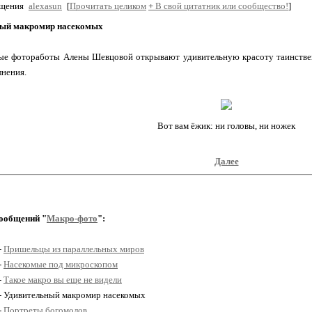
бщения
alexasun
[
Прочитать целиком
+
В свой цитатник или сообщество!
]
ый макромир насекомых
ые фотоработы Алены Шевцовой открывают удивительную красоту таинстве
лнения.
Вот вам ёжик: ни головы, ни ножек
Далее
ообщений "
Макро-фото
":
-
Пришельцы из параллельных миров
-
Насекомые под микроскопом
-
Такое макро вы еще не видели
 - Удивительный макромир насекомых
-
Портреты богомолов