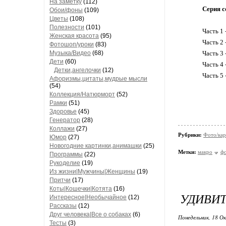
На заметку
(112)
Серия с
Обои/фоны
(109)
Цветы
(108)
Полезности
(101)
Часть 1 
Женская красота
(95)
Часть 2 
Фотошоп/уроки
(83)
Музыка/Видео
(68)
Часть 3 
Дети
(60)
Часть 4
Детки,ангелочки
(12)
Часть 5 
Афоризмы,цитаты,мудрые мысли
(54)
Коллекция/Натюрморт
(52)
Рамки
(51)
Здоровье
(45)
Генератор
(28)
Коллажи
(27)
Рубрики:
Фото/кар
Юмор
(27)
Новогодние картинки,анимашки
(25)
Метки:
макро
ф
Программы
(22)
Рукоделие
(19)
Из жизни|Мужчины|Женщины
(19)
Притчи
(17)
Коты|Кошечки|Котята
(16)
УДИВИ
Интересное|Необычайное
(12)
Рассказы
(12)
Друг человека|Все о собаках
(6)
Понедельник, 18 О
Тесты
(3)