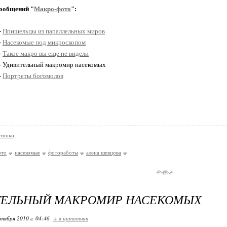
ообщений "
Макро-фото
":
-
Пришельцы из параллельных миров
-
Насекомые под микроскопом
-
Такое макро вы еще не видели
 - Удивительный макромир насекомых
-
Портреты богомолов
тинки
ото
насекомые
фотоработы
алена шевцова
ТЕЛЬНЫЙ МАКРОМИР НАСЕКОМЫХ
ктября 2010 г. 04:46
+ в цитатник