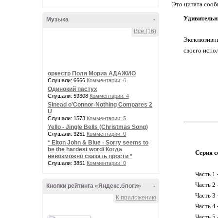
Это цитата соо
Удивительн
Музыка
-
Все (16)
Эксклюзивн
своего испо
оркестр Поля Мориа АДАЖИО
Слушали: 6666
Комментарии: 6
Одинокий пастух
Слушали: 59308
Комментарии: 4
Sinead o'Connor-Nothing Compares 2
U
Слушали: 1573
Комментарии: 5
Yello - Jingle Bells (Christmas Song)
Слушали: 3251
Комментарии: 0
* Elton John & Blue - Sorry seems to
be the hardest word/ Когда
Серия с
невозможно сказать прости *
Слушали: 3851
Комментарии: 0
Часть 1 
Часть 2 
Кнопки рейтинга «Яндекс.блоги»
-
Часть 3 
К приложению
Часть 4
Часть 5 