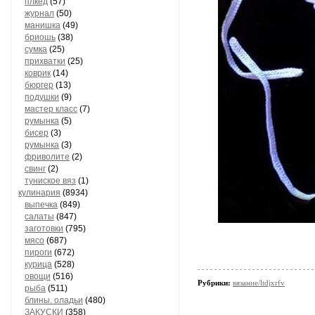
плкед
(57)
журнал
(50)
манишка
(49)
бриошь
(38)
сумка
(25)
прихватки
(25)
коврик
(14)
бюргер
(13)
подушки
(9)
мастер класс
(7)
румынка
(5)
бисер
(3)
румынка
(3)
фриволите
(2)
свинг
(2)
туниское вяз
(1)
кулинария
(8934)
выпечка
(849)
салаты
(847)
заготовки
(795)
мясо
(687)
пироги
(672)
курица
(528)
овощи
(516)
Рубрики:
вязание/ltdjxrfv
рыба
(511)
блины. оладьи
(480)
ЗАКУСКИ
(358)