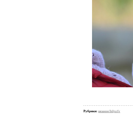
Рубрики:
вязание/ltdjxrfv