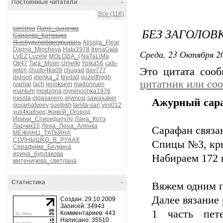
Постоянные читатели
-
Все (118)
soreiroo
Папе_сыночка
БЕЗ ЗАГОЛОВ
Сараева_Катющка
Янебудулюбвискрывать
Alissija_Flear
Darina_Mincheva
Hata1978
IrenaGala
Среда, 23 Октября 20
LVEZ
Luzele
MOLODA_I
NaTaLiMa
Oli47
Tara_Moon
Umelki
Yolka56
cats-
Это цитата соо
witch
chudo4ka08
chugad
dav777
digisoll
elenka_2
feedalt
guzelfhggh
цитатник или со
ivamar
lach
lenoksem
madonnam
mantum
modzona
myrenochka1976
nassta
olgasareiro
olymosi
sawaxaker
Ажурный сара
sevamatveev
suetekh
tanita-san
vini012
yuli4ka8sep
Живой_Огород
Ирини_Спиридопулу
Лана_Котэ
Ларчик15
Лена_Лена_Аленка
Сарафан связа
МЕЖАНЦ_ТАТЬЯНА
СОЛНЫШКО_В_РУКАХ
Спицы №3, кр
Серафима_Белкина
ирина_бурлакова
Набираем 172 
митеничева_светлана
Статистика
-
Вяжем одним п
Далее вязание 
Создан: 29.10.2009
Записей: 34943
1 часть пет
Комментариев: 443
Написано: 35510