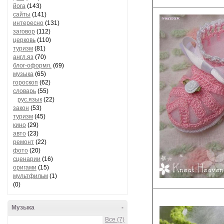
йога
(143)
сайты
(141)
интересно
(131)
заговор
(112)
церковь
(110)
туризм
(81)
англ.яз
(70)
блог-оформл.
(69)
музыка
(65)
гороскоп
(62)
словарь
(55)
рус.язык
(22)
закон
(53)
туризм
(45)
кино
(29)
авто
(23)
ремонт
(22)
фото
(20)
сценарии
(16)
оригами
(15)
мультфильм
(1)
(0)
Музыка
-
Все (7)