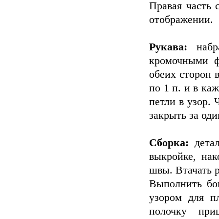
Правая часть с
отображении.
Рукава:
набр
кромочными ф
обеих сторон в
по 1 п. и в ка
петли в узор. 
закрыть за оди
Сборка:
детал
выкройке, нак
швы. Втачать 
Выполнить бо
узором для п
полочку при