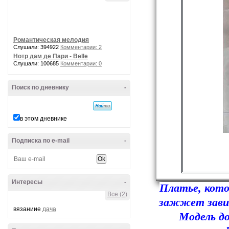
Романтическая мелодия
Слушали: 394922
Комментарии: 2
Нотр дам де Пари - Belle
Слушали: 100685
Комментарии: 0
Поиск по дневнику
-
в этом дневнике
Подписка по e-mail
-
Интересы
-
Платье, кото
Все (2)
зажжет завис
вязаниие
дача
Модель д