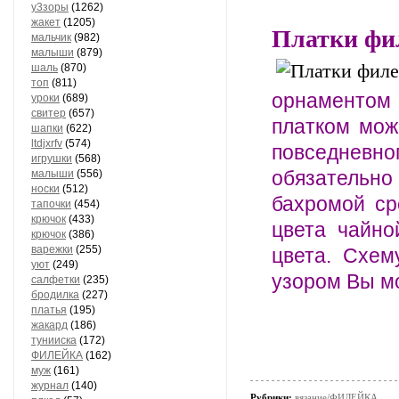
у3зоры
(1262)
жакет
(1205)
Платки фи
мальчик
(982)
малыши
(879)
шаль
(870)
топ
(811)
орнаментом 
уроки
(689)
свитер
(657)
платком мож
шапки
(622)
ltdjxrfv
(574)
повседневн
игрушки
(568)
обязательно
малыши
(556)
носки
(512)
бахромой ср
тапочки
(454)
крючок
(433)
цвета чайно
крючок
(386)
варежки
(255)
цвета. Схем
уют
(249)
узором Вы мо
салфетки
(235)
бродилка
(227)
платья
(195)
жакард
(186)
тунииска
(172)
ФИЛЕЙКА
(162)
муж
(161)
журнал
(140)
Рубрики:
вязание/ФИЛЕЙКА