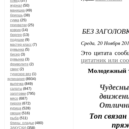
плкед
(57)
журнал
(50)
манишка
(49)
бриошь
(38)
сумка
(25)
прихватки
(25)
БЕЗ ЗАГОЛОВ
коврик
(14)
бюргер
(13)
подушки
(9)
Среда, 20 Ноября 201
мастер класс
(7)
румынка
(5)
Это цитата соо
бисер
(3)
цитатник или со
румынка
(3)
фриволите
(2)
свинг
(2)
Молодежный т
туниское вяз
(1)
кулинария
(8934)
Чудесны
выпечка
(849)
салаты
(847)
движе
заготовки
(795)
мясо
(687)
Отличны
пироги
(672)
курица
(528)
Топ связан
овощи
(516)
рыба
(511)
пряж
блины. оладьи
(480)
ЗАКУСКИ
(358)