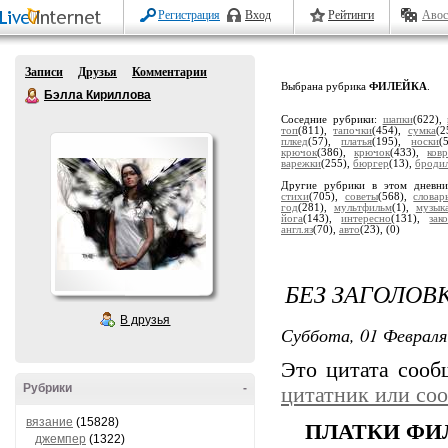
Регистрация
Вход
Рейтинги
Авос
Записи
Друзья
Комментарии
Выбрана рубрика
ФИЛЕЙКА
.
Бэлла Кириллова
Соседние рубрики:
шапки
(622),
топ
(811),
тапочки
(454),
сумка
(2
плкед
(57),
платья
(195),
носки
(
крючок
(386),
крючок
(433),
ков
варежки
(255),
бюргер
(13),
броди
Другие рубрики в этом дневн
стихи
(705),
советы
(568),
словар
год
(281),
мультфильм
(1),
музык
йога
(143),
интересно
(131),
зак
англ.яз
(70),
авто
(23),
(0)
БЕЗ ЗАГОЛОВ
В друзья
Суббота, 01 Февраля
Это цитата соо
Рубрики
-
цитатник или со
вязание
(15828)
ПЛАТКИ ФИ
джемпер
(1322)