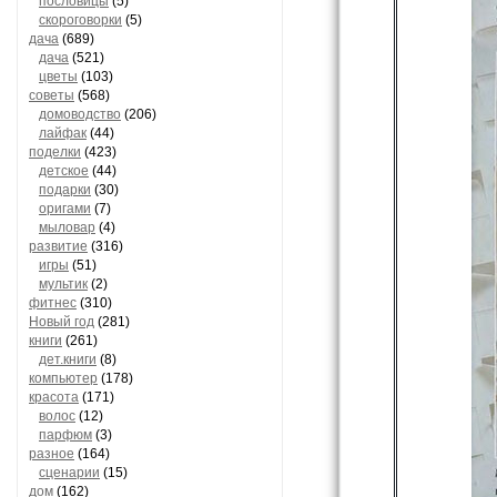
пословицы
(5)
скороговорки
(5)
дача
(689)
дача
(521)
цветы
(103)
советы
(568)
домоводство
(206)
лайфак
(44)
поделки
(423)
детское
(44)
подарки
(30)
оригами
(7)
мыловар
(4)
развитие
(316)
игры
(51)
мультик
(2)
фитнес
(310)
Новый год
(281)
книги
(261)
дет.книги
(8)
компьютер
(178)
красота
(171)
волос
(12)
парфюм
(3)
разное
(164)
сценарии
(15)
дом
(162)