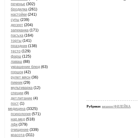
печенье
(302)
бродилка
(261)
настойки
(241)
супы
(239)
десерт
(204)
запеканка
(171)
пасъха
(164)
торты
(141)
праздник
(138)
тесто
(129)
фарш
(125)
лаваш
(88)
украшение блюд
(63)
горшок
(42)
рулет мясн
(36)
пикник
(29)
мультиварка
(12)
специи
(9)
дет.питание
(4)
пост
(1)
Рубрики:
вязание/ФИЛЕЙКА
медицина
(3325)
психология
(571)
нар.мед
(518)
лфк
(379)
очищение
(339)
красота
(311)