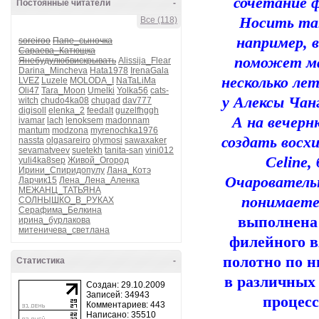
сочетание ф
Постоянные читатели
-
Носить так
Все (118)
например, 
soreiroo
Папе_сыночка
Сараева_Катющка
поможет ма
Янебудулюбвискрывать
Alissija_Flear
Darina_Mincheva
Hata1978
IrenaGala
несколько лет
LVEZ
Luzele
MOLODA_I
NaTaLiMa
Oli47
Tara_Moon
Umelki
Yolka56
cats-
у Алексы Чан
witch
chudo4ka08
chugad
dav777
digisoll
elenka_2
feedalt
guzelfhggh
А на вечерн
ivamar
lach
lenoksem
madonnam
mantum
modzona
myrenochka1976
создать восх
nassta
olgasareiro
olymosi
sawaxaker
sevamatveev
suetekh
tanita-san
vini012
Celine
yuli4ka8sep
Живой_Огород
Ирини_Спиридопулу
Лана_Котэ
Очаровательн
Ларчик15
Лена_Лена_Аленка
МЕЖАНЦ_ТАТЬЯНА
понимаете
СОЛНЫШКО_В_РУКАХ
Серафима_Белкина
выполнена
ирина_бурлакова
митеничева_светлана
филейного в
полотно по 
Статистика
-
в различных
Создан: 29.10.2009
Записей: 34943
процесс
Комментариев: 443
Написано: 35510