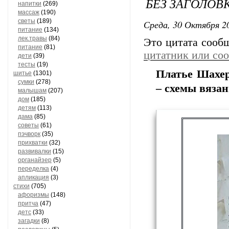
БЕЗ ЗАГОЛОВ
напитки
(269)
массаж
(190)
светы
(189)
Среда, 30 Октября 20
питание
(134)
лек.травы
(84)
Это цитата соо
питание
(81)
цитатник или со
дети
(39)
тесты
(19)
Платье Шахер
шитье
(1301)
сумки
(278)
– схемы вяза
малышам
(207)
дом
(185)
детям
(113)
дама
(85)
советы
(61)
пэчворк
(35)
прихватки
(32)
развивалки
(15)
органайзер
(5)
переделка
(4)
апликация
(3)
стихи
(705)
афоризмы
(148)
притча
(47)
детс
(33)
загадки
(8)