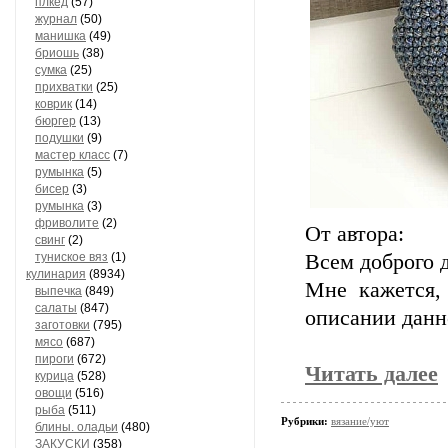
плкед
(57)
журнал
(50)
манишка
(49)
бриошь
(38)
сумка
(25)
прихватки
(25)
коврик
(14)
бюргер
(13)
подушки
(9)
мастер класс
(7)
румынка
(5)
бисер
(3)
румынка
(3)
фриволите
(2)
От автора:
свинг
(2)
туниское вяз
(1)
Всем доброго 
кулинария
(8934)
Мне кажется,
выпечка
(849)
салаты
(847)
описании данн
заготовки
(795)
мясо
(687)
пироги
(672)
Читать далее
курица
(528)
овощи
(516)
рыба
(511)
Рубрики:
вязание/уют
блины. оладьи
(480)
ЗАКУСКИ
(358)