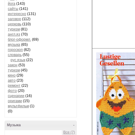
йога
(143)
сайты
(141)
интересно
(131)
заговор
(112)
церковь
(110)
туризм
(81)
англ.яз
(70)
блог-оформл.
(69)
музыка
(65)
гороскоп
(62)
словарь
(55)
рус.язык
(22)
закон
(53)
туризм
(45)
кино
(29)
авто
(23)
ремонт
(22)
фото
(20)
сценарии
(16)
оригами
(15)
мультфильм
(1)
(0)
Музыка
-
Все (7)