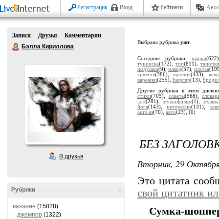
Регистрация
Вход
Рейтинги
Авос
Записи
Друзья
Комментарии
Выбрана рубрика
уют
.
Бэлла Кириллова
Соседние рубрики:
шапки
(62
тунииска
(172),
топ
(811),
тапочк
подушки
(9),
плкед
(57),
платья
(19
крючок
(386),
крючок
(433),
ков
варежки
(255),
бюргер
(13),
броди
Другие рубрики в этом дневн
стихи
(705),
советы
(568),
словар
год
(281),
мультфильм
(1),
музык
йога
(143),
интересно
(131),
зак
англ.яз
(70),
авто
(23),
(0)
БЕЗ ЗАГОЛОВ
В друзья
Вторник, 29 Октября
Это цитата соо
Рубрики
-
свой цитатник и
вязание
(15828)
Сумка-шоппер
джемпер
(1322)