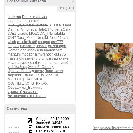
Постоянные читатели
-
Все (118)
soreiroo
Папе_сыночка
Сараева_Катющка
Янебудулюбвискрывать
Alissija_Flear
Darina_Mincheva
Hata1978
IrenaGala
LVEZ
Luzele
MOLODA_I
NaTaLiMa
Oli47
Tara_Moon
Umelki
Yolka56
cats-
witch
chudo4ka08
chugad
dav777
digisoll
elenka_2
feedalt
guzelfhggh
ivamar
lach
lenoksem
madonnam
mantum
modzona
myrenochka1976
nassta
olgasareiro
olymosi
sawaxaker
sevamatveev
suetekh
tanita-san
vini012
yuli4ka8sep
Живой_Огород
Ирини_Спиридопулу
Лана_Котэ
Ларчик15
Лена_Лена_Аленка
МЕЖАНЦ_ТАТЬЯНА
СОЛНЫШКО_В_РУКАХ
Серафима_Белкина
ирина_бурлакова
митеничева_светлана
Статистика
-
Создан: 29.10.2009
Записей: 34943
Комментариев: 443
http://www.liveinternet
Написано: 35510