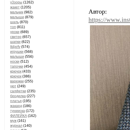
у3зоры
(1262)
жакет
(1205)
Авто
мальчик
(982)
малыши
(879)
https://www.in
шаль
(870)
топ
(811)
уроки
(689)
свитер
(657)
шапки
(622)
ltdjxrfv
(574)
игрушки
(568)
малыши
(556)
носки
(512)
тапочки
(454)
крючок
(433)
крючок
(386)
варежки
(255)
уют
(249)
салфетки
(235)
бродилка
(227)
платья
(195)
жакард
(186)
тунииска
(172)
ФИЛЕЙКА
(162)
муж
(161)
журнал
(140)