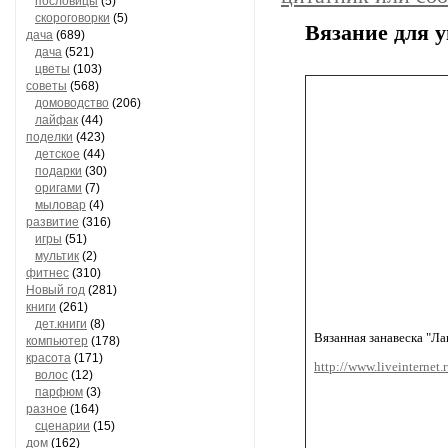
пословицы
(5)
скороговорки
(5)
Вязание для у
дача
(689)
дача
(521)
цветы
(103)
советы
(568)
домоводство
(206)
лайфак
(44)
поделки
(423)
детское
(44)
подарки
(30)
оригами
(7)
мыловар
(4)
развитие
(316)
игры
(51)
мультик
(2)
фитнес
(310)
Новый год
(281)
книги
(261)
дет.книги
(8)
Вязанная занавеска "Л
компьютер
(178)
красота
(171)
http://www.liveinternet
волос
(12)
парфюм
(3)
разное
(164)
сценарии
(15)
дом
(162)