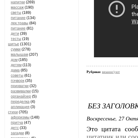
напитки
(269)
массаж
(190)
светы
(189)
питание
(134)
лек.травы
(84)
питание
(81)
дети
(39)
тесты
(19)
шитье
(1301)
сумки
(278)
малышам
(207)
дом
(185)
детям
(113)
дама
(85)
Рубрики:
вязание/уют
советы
(61)
пэчворк
(35)
прихватки
(32)
развивалки
(15)
органайзер
(5)
переделка
(4)
БЕЗ ЗАГОЛОВ
апликация
(3)
стихи
(705)
Воскресенье, 27 Октя
афоризмы
(148)
притча
(47)
Это цитата со
детс
(33)
загадки
(8)
цитатник или со