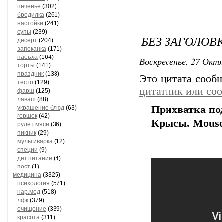
печенье
(302)
бродилка
(261)
настойки
(241)
супы
(239)
БЕЗ ЗАГОЛОВ
десерт
(204)
запеканка
(171)
пасъха
(164)
Воскресенье, 27 Октя
торты
(141)
праздник
(138)
Это цитата соо
тесто
(129)
цитатник или со
фарш
(125)
лаваш
(88)
Прихватка по
украшение блюд
(63)
горшок
(42)
Крысы. Mouse
рулет мясн
(36)
пикник
(29)
мультиварка
(12)
специи
(9)
дет.питание
(4)
пост
(1)
медицина
(3325)
психология
(571)
нар.мед
(518)
лфк
(379)
очищение
(339)
красота
(311)