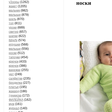
носки
у3зоры
(1262)
жакет
(1205)
мальчик
(982)
малыши
(879)
шаль
(870)
топ
(811)
уроки
(689)
свитер
(657)
шапки
(622)
ltdjxrfv
(574)
игрушки
(568)
малыши
(556)
носки
(512)
тапочки
(454)
крючок
(433)
крючок
(386)
варежки
(255)
уют
(249)
салфетки
(235)
бродилка
(227)
платья
(195)
жакард
(186)
тунииска
(172)
ФИЛЕЙКА
(162)
муж
(161)
журнал
(140)