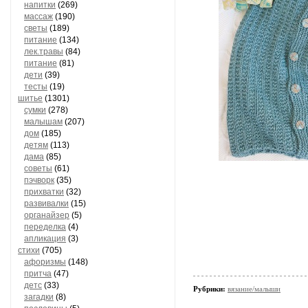
напитки
(269)
массаж
(190)
светы
(189)
питание
(134)
лек.травы
(84)
питание
(81)
дети
(39)
тесты
(19)
шитье
(1301)
сумки
(278)
малышам
(207)
дом
(185)
детям
(113)
дама
(85)
советы
(61)
пэчворк
(35)
прихватки
(32)
развивалки
(15)
органайзер
(5)
переделка
(4)
апликация
(3)
стихи
(705)
афоризмы
(148)
притча
(47)
детс
(33)
Рубрики:
вязание/малыши
загадки
(8)