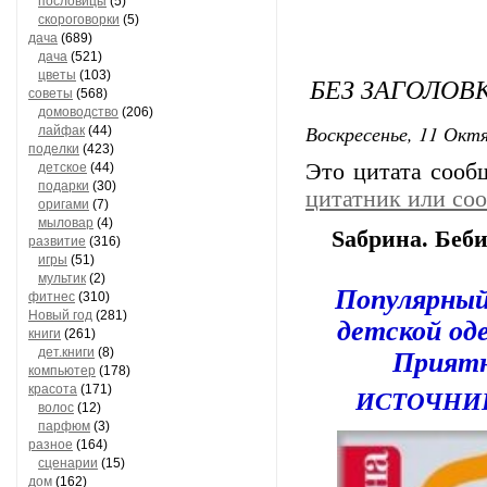
пословицы
(5)
скороговорки
(5)
дача
(689)
дача
(521)
цветы
(103)
БЕЗ ЗАГОЛОВ
советы
(568)
домоводство
(206)
Воскресенье, 11 Октя
лайфак
(44)
поделки
(423)
Это цитата соо
детское
(44)
подарки
(30)
цитатник или со
оригами
(7)
мыловар
(4)
Sабрина. Беби
развитие
(316)
игры
(51)
мультик
(2)
Популярный
фитнес
(310)
Новый год
(281)
детской од
книги
(261)
дет.книги
(8)
Приятн
компьютер
(178)
красота
(171)
ИСТОЧНИ
волос
(12)
парфюм
(3)
разное
(164)
сценарии
(15)
дом
(162)