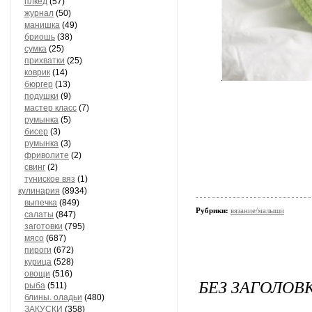
плкед
(57)
журнал
(50)
манишка
(49)
бриошь
(38)
сумка
(25)
прихватки
(25)
коврик
(14)
бюргер
(13)
подушки
(9)
мастер класс
(7)
румынка
(5)
бисер
(3)
румынка
(3)
фриволите
(2)
свинг
(2)
туниское вяз
(1)
кулинария
(8934)
выпечка
(849)
Рубрики:
вязание/малыши
салаты
(847)
заготовки
(795)
мясо
(687)
пироги
(672)
курица
(528)
овощи
(516)
БЕЗ ЗАГОЛОВ
рыба
(511)
блины. оладьи
(480)
ЗАКУСКИ
(358)