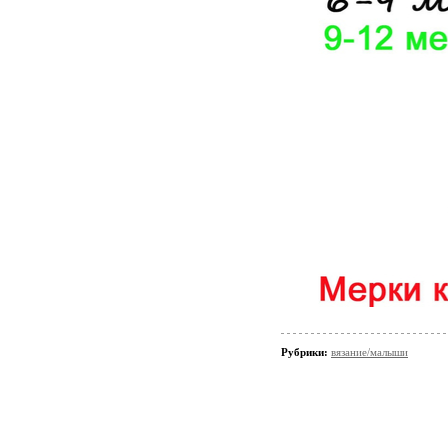
Рубрики:
вязание/малыши