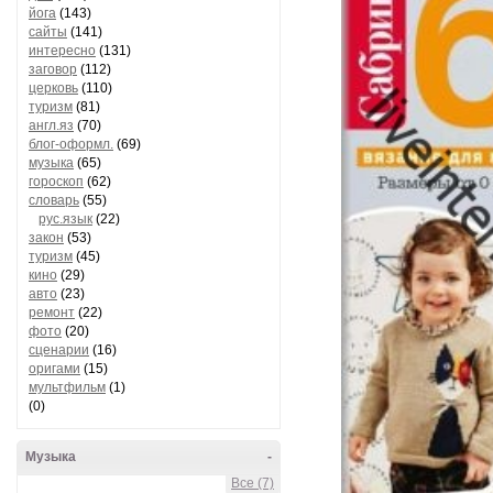
йога
(143)
сайты
(141)
интересно
(131)
заговор
(112)
церковь
(110)
туризм
(81)
англ.яз
(70)
блог-оформл.
(69)
музыка
(65)
гороскоп
(62)
словарь
(55)
рус.язык
(22)
закон
(53)
туризм
(45)
кино
(29)
авто
(23)
ремонт
(22)
фото
(20)
сценарии
(16)
оригами
(15)
мультфильм
(1)
(0)
Музыка
-
Все (7)