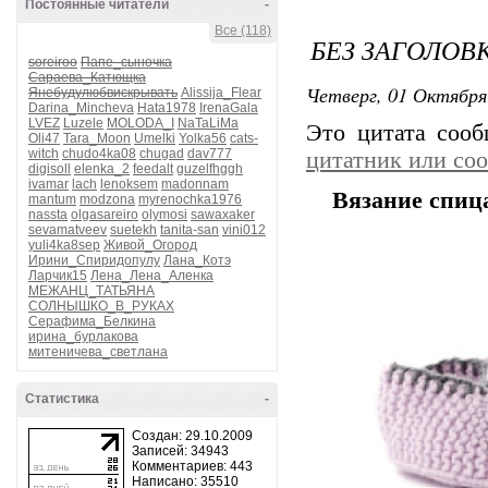
Постоянные читатели
-
Все (118)
БЕЗ ЗАГОЛОВ
soreiroo
Папе_сыночка
Сараева_Катющка
Четверг, 01 Октября
Янебудулюбвискрывать
Alissija_Flear
Darina_Mincheva
Hata1978
IrenaGala
LVEZ
Luzele
MOLODA_I
NaTaLiMa
Это цитата соо
Oli47
Tara_Moon
Umelki
Yolka56
cats-
witch
chudo4ka08
chugad
dav777
цитатник или со
digisoll
elenka_2
feedalt
guzelfhggh
ivamar
lach
lenoksem
madonnam
Вязание спи
mantum
modzona
myrenochka1976
nassta
olgasareiro
olymosi
sawaxaker
sevamatveev
suetekh
tanita-san
vini012
yuli4ka8sep
Живой_Огород
Ирини_Спиридопулу
Лана_Котэ
Ларчик15
Лена_Лена_Аленка
МЕЖАНЦ_ТАТЬЯНА
СОЛНЫШКО_В_РУКАХ
Серафима_Белкина
ирина_бурлакова
митеничева_светлана
Статистика
-
Создан: 29.10.2009
Записей: 34943
Комментариев: 443
Написано: 35510