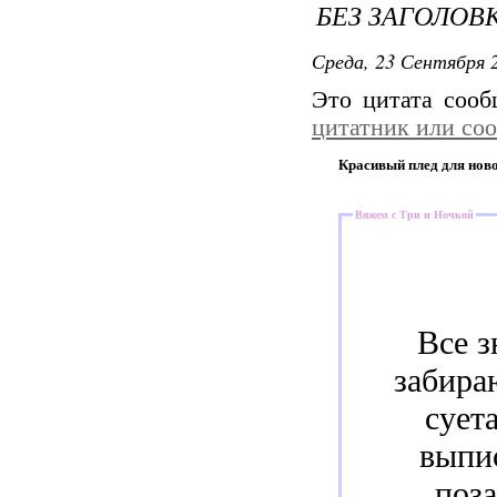
БЕЗ ЗАГОЛОВ
Среда, 23 Сентября 2
Это цитата соо
цитатник или со
Красивый плед для нов
Вяжем с Три и Ночкой
Все з
забира
сует
выпи
поза