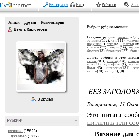
Регистрация
Вход
Рейтинги
Авос
Записи
Друзья
Комментарии
Выбрана рубрика
малыши
.
Бэлла Кириллова
Соседние рубрики:
шапки
(622),
тунииска
(172),
топ
(811),
тапочк
подушки
(9),
плкед
(57),
платья
(19
крючок
(433),
коврик
(14),
игруш
бюргер
(13),
бродилка
(227),
брио
Другие рубрики в этом дневн
стихи
(705),
советы
(568),
словар
год
(281),
мультфильм
(1),
музык
йога
(143),
интересно
(131),
зак
англ.яз
(70),
авто
(23),
(0)
БЕЗ ЗАГОЛОВ
В друзья
Воскресенье, 11 Октя
Это цитата соо
Рубрики
-
цитатник или со
вязание
(15828)
Вязание для 
джемпер
(1322)