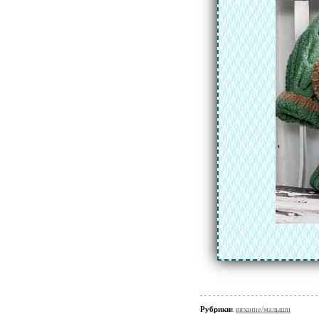
Рубрики:
вязание/малыши