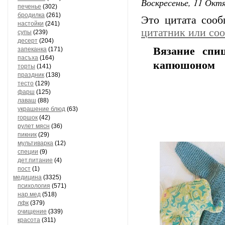
Воскресенье, 11 Октя
печенье
(302)
бродилка
(261)
Это цитата соо
настойки
(241)
цитатник или со
супы
(239)
десерт
(204)
Вязание сп
запеканка
(171)
пасъха
(164)
капюшоном
торты
(141)
праздник
(138)
тесто
(129)
фарш
(125)
лаваш
(88)
украшение блюд
(63)
горшок
(42)
рулет мясн
(36)
пикник
(29)
мультиварка
(12)
специи
(9)
дет.питание
(4)
пост
(1)
медицина
(3325)
психология
(571)
нар.мед
(518)
лфк
(379)
очищение
(339)
красота
(311)