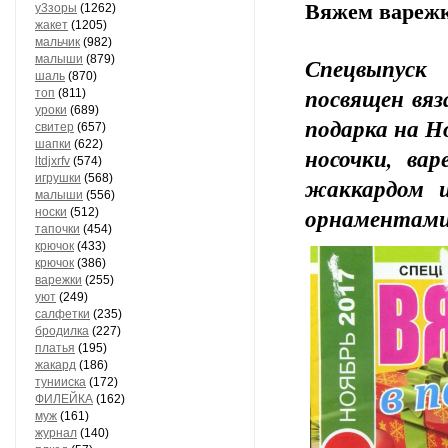
Вяжем варежк
у3зоры
(1262)
жакет
(1205)
мальчик
(982)
малыши
(879)
Спецвыпуск
шаль
(870)
посвящен вяз
топ
(811)
уроки
(689)
подарка на Н
свитер
(657)
шапки
(622)
носочки, ва
ltdjxrfv
(574)
игрушки
(568)
жаккардом и
малыши
(556)
орнаментами 
носки
(512)
тапочки
(454)
крючок
(433)
крючок
(386)
варежки
(255)
уют
(249)
салфетки
(235)
бродилка
(227)
платья
(195)
жакард
(186)
тунииска
(172)
ФИЛЕЙКА
(162)
муж
(161)
журнал
(140)