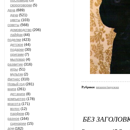
пословицы
(5)
скороговорки
(5)
дача
(689)
дача
(521)
цветы
(103)
советы
(568)
домоводство
(206)
лайфак
(44)
поделки
(423)
детское
(44)
подарки
(30)
оригами
(7)
мыловар
(4)
развитие
(316)
игры
(51)
мультик
(2)
фитнес
(310)
Новый год
(281)
Рубрики:
вязание/варежки
книги
(261)
дет.книги
(8)
компьютер
(178)
красота
(171)
волос
(12)
парфюм
(3)
БЕЗ ЗАГОЛОВ
разное
(164)
сценарии
(15)
дом
(162)