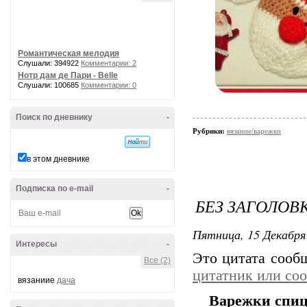
Романтическая мелодия
Слушали: 394922
Комментарии: 2
Нотр дам де Пари - Belle
Слушали: 100685
Комментарии: 0
Поиск по дневнику
-
Рубрики:
вязание/варежки
в этом дневнике
Подписка по e-mail
-
БЕЗ ЗАГОЛОВ
Пятница, 15 Декабря 
Интересы
-
Это цитата соо
Все (2)
цитатник или со
вязаниие
дача
Варежки спиц