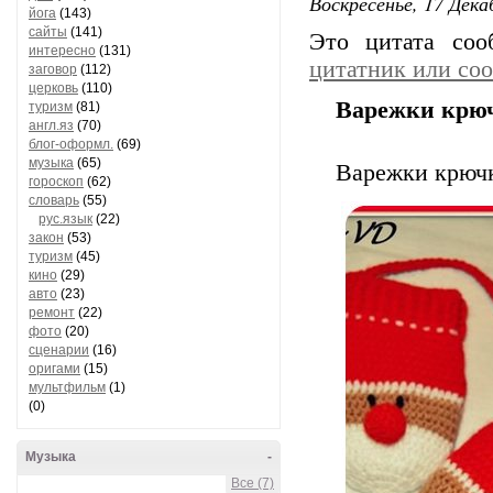
Воскресенье, 17 Дека
йога
(143)
сайты
(141)
Это цитата со
интересно
(131)
цитатник или со
заговор
(112)
церковь
(110)
Варежки крюч
туризм
(81)
англ.яз
(70)
блог-оформл.
(69)
музыка
(65)
Варежки крючк
гороскоп
(62)
словарь
(55)
рус.язык
(22)
закон
(53)
туризм
(45)
кино
(29)
авто
(23)
ремонт
(22)
фото
(20)
сценарии
(16)
оригами
(15)
мультфильм
(1)
(0)
Музыка
-
Все (7)