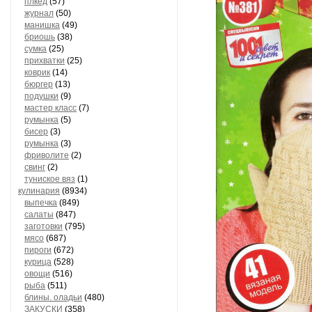
плкед
(57)
журнал
(50)
манишка
(49)
бриошь
(38)
сумка
(25)
прихватки
(25)
коврик
(14)
бюргер
(13)
подушки
(9)
мастер класс
(7)
румынка
(5)
бисер
(3)
румынка
(3)
фриволите
(2)
свинг
(2)
туниское вяз
(1)
кулинария
(8934)
выпечка
(849)
салаты
(847)
заготовки
(795)
мясо
(687)
пироги
(672)
курица
(528)
овощи
(516)
рыба
(511)
блины. оладьи
(480)
ЗАКУСКИ
(358)