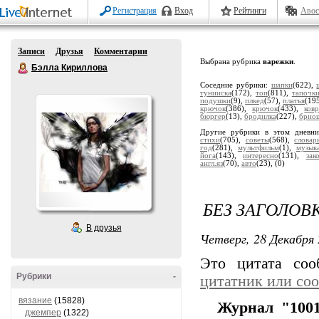
Регистрация
Вход
Рейтинги
Авос
Записи
Друзья
Комментарии
Выбрана рубрика
варежки
.
Бэлла Кириллова
Соседние рубрики:
шапки
(622),
тунииска
(172),
топ
(811),
тапочк
подушки
(9),
плкед
(57),
платья
(19
крючок
(386),
крючок
(433),
ков
бюргер
(13),
бродилка
(227),
брио
Другие рубрики в этом дневн
стихи
(705),
советы
(568),
словар
год
(281),
мультфильм
(1),
музык
йога
(143),
интересно
(131),
зак
англ.яз
(70),
авто
(23),
(0)
БЕЗ ЗАГОЛОВ
В друзья
Четверг, 28 Декабря 
Это цитата со
Рубрики
-
цитатник или со
вязание
(15828)
Журнал "1001
джемпер
(1322)