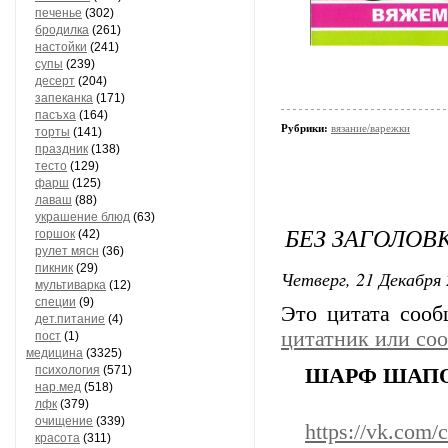
печенье
(302)
бродилка
(261)
настойки
(241)
супы
(239)
десерт
(204)
запеканка
(171)
пасъха
(164)
Рубрики:
вязание/варежки
торты
(141)
праздник
(138)
тесто
(129)
фарш
(125)
лаваш
(88)
украшение блюд
(63)
БЕЗ ЗАГОЛОВ
горшок
(42)
рулет мясн
(36)
пикник
(29)
Четверг, 21 Декабря 
мультиварка
(12)
специи
(9)
Это цитата соо
дет.питание
(4)
цитатник или со
пост
(1)
медицина
(3325)
психология
(571)
ШАРФ ШАПО
нар.мед
(518)
лфк
(379)
очищение
(339)
https://vk.com
красота
(311)