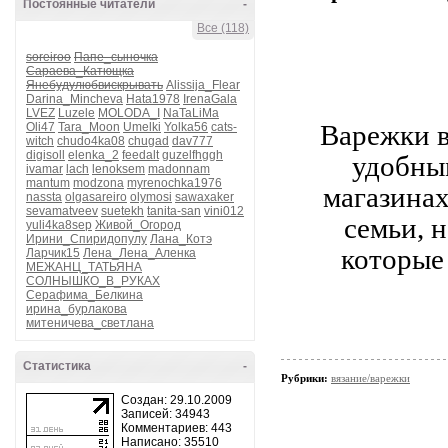
Постоянные читатели
-
Все (118)
soreiroo
Папе_сыночка
Сараева_Катющка
Янебудулюбвискрывать
Alissija_Flear
Darina_Mincheva
Hata1978
IrenaGala
LVEZ
Luzele
MOLODA_I
NaTaLiMa
Варежки 
Oli47
Tara_Moon
Umelki
Yolka56
cats-
witch
chudo4ka08
chugad
dav777
digisoll
elenka_2
feedalt
guzelfhggh
удобным
ivamar
lach
lenoksem
madonnam
mantum
modzona
myrenochka1976
магазинах
nassta
olgasareiro
olymosi
sawaxaker
sevamatveev
suetekh
tanita-san
vini012
семьи, 
yuli4ka8sep
Живой_Огород
Ирини_Спиридопулу
Лана_Котэ
которые
Ларчик15
Лена_Лена_Аленка
МЕЖАНЦ_ТАТЬЯНА
СОЛНЫШКО_В_РУКАХ
Серафима_Белкина
ирина_бурлакова
митеничева_светлана
Статистика
-
Рубрики:
вязание/варежки
Создан: 29.10.2009
Записей: 34943
Комментариев: 443
Написано: 35510