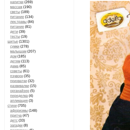
напитки
(269)
массаж
(190)
светы
(189)
питание
(134)
лек.травы
(84)
питание
(81)
дети
(39)
тесты
(19)
шитье
(1301)
сумки
(278)
малышам
(207)
дом
(185)
детям
(113)
дама
(85)
советы
(61)
пэчворк
(35)
прихватки
(32)
развивалки
(15)
органайзер
(5)
переделка
(4)
апликация
(3)
стихи
(705)
афоризмы
(148)
притча
(47)
детс
(33)
загадки
(8)