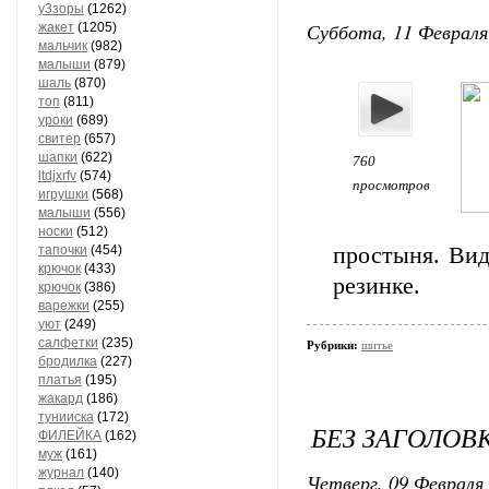
у3зоры
(1262)
Суббота, 11 Февраля
жакет
(1205)
мальчик
(982)
малыши
(879)
шаль
(870)
топ
(811)
уроки
(689)
свитер
(657)
шапки
(622)
760
ltdjxrfv
(574)
просмотров
игрушки
(568)
малыши
(556)
носки
(512)
тапочки
(454)
простыня. Ви
крючок
(433)
резинке.
крючок
(386)
варежки
(255)
уют
(249)
салфетки
(235)
Рубрики:
шитье
бродилка
(227)
платья
(195)
жакард
(186)
тунииска
(172)
БЕЗ ЗАГОЛОВ
ФИЛЕЙКА
(162)
муж
(161)
журнал
(140)
Четверг, 09 Февраля 