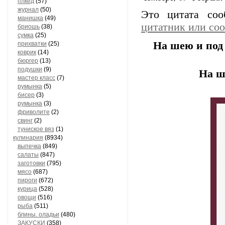
плкед
(57)
журнал
(50)
Это цитата со
манишка
(49)
цитатник или со
бриошь
(38)
сумка
(25)
На шею и под
прихватки
(25)
коврик
(14)
бюргер
(13)
подушки
(9)
На ш
мастер класс
(7)
румынка
(5)
бисер
(3)
румынка
(3)
фриволите
(2)
свинг
(2)
туниское вяз
(1)
кулинария
(8934)
выпечка
(849)
салаты
(847)
заготовки
(795)
мясо
(687)
пироги
(672)
курица
(528)
овощи
(516)
рыба
(511)
блины. оладьи
(480)
ЗАКУСКИ
(358)