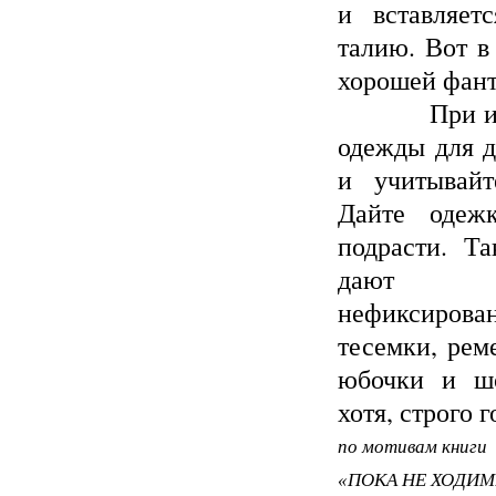
и вставляет
талию. Вот в
хорошей фант
При и
одежды для д
и учитывайт
Дайте одеж
подрасти. Т
дают в
нефиксирова
тесемки, рем
юбочки и шо
хотя, строго 
по мотивам книги
«ПОКА НЕ ХОДИМ