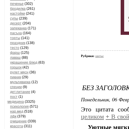
печенье
(302)
бродилка
(261)
настойки
(241)
супы
(239)
десерт
(204)
запеканка
(171)
пасъха
(164)
торты
(141)
праздник
(138)
тесто
(129)
фарш
(125)
Рубрики:
шитье
лаваш
(88)
украшение блюд
(63)
горшок
(42)
рулет мясн
(36)
пикник
(29)
мультиварка
(12)
БЕЗ ЗАГОЛОВ
специи
(9)
дет.питание
(4)
пост
(1)
Понедельник, 06 Февр
медицина
(3325)
психология
(571)
Это цитата со
нар.мед
(518)
целиком
+
В свой
лфк
(379)
очищение
(339)
Уютные мягки
красота
(311)