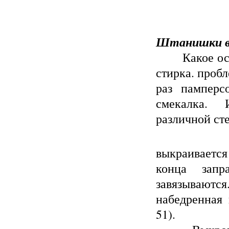
Штанишки в
Какое ос
стирка. проб
раз памперс
смекалка. 
различной ст
выкраиваетс
конца запр
завязывают
набедренная 
51).