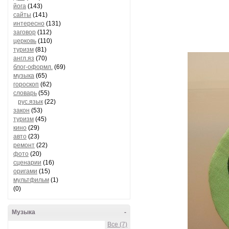
йога
(143)
сайты
(141)
интересно
(131)
заговор
(112)
церковь
(110)
туризм
(81)
англ.яз
(70)
блог-оформл.
(69)
музыка
(65)
гороскоп
(62)
словарь
(55)
рус.язык
(22)
закон
(53)
туризм
(45)
кино
(29)
авто
(23)
ремонт
(22)
фото
(20)
сценарии
(16)
оригами
(15)
мультфильм
(1)
(0)
Музыка
-
Все (7)