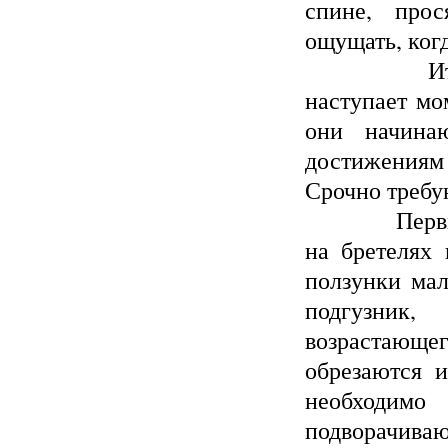
спине, про
ощущать, когд
Итак, не 
наступает мо
они начина
достижениям
Срочно требу
Первые брю
на бретелях
ползунки мал
подгузник,
возрастающег
обрезаются 
необходимо
подворачиваю