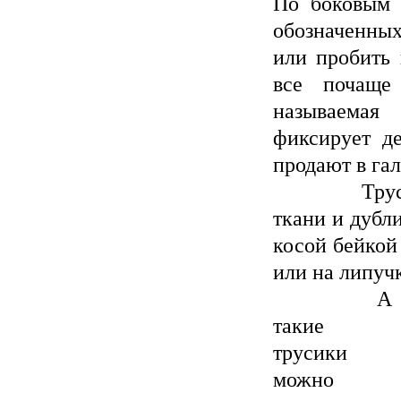
По боковым 
обозначенных
или пробить 
все почаще
называемая
фиксирует де
продают в га
Трусики ш
ткани и дубл
косой бейкой
или на липучк
А
такие
трусики
можно