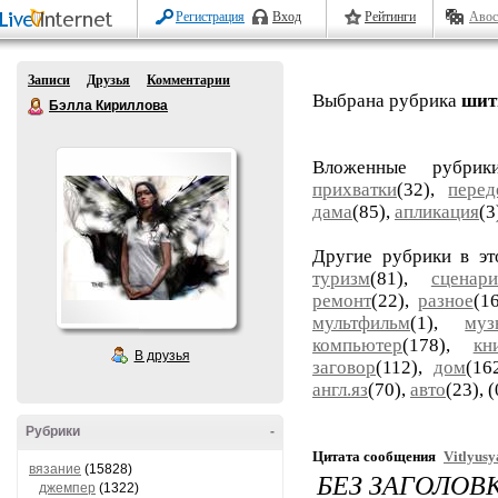
Регистрация
Вход
Рейтинги
Авос
Записи
Друзья
Комментарии
Выбрана рубрика
шит
Бэлла Кириллова
Вложенные рубри
прихватки
(32),
перед
дама
(85),
апликация
(3
Другие рубрики в э
туризм
(81),
сценар
ремонт
(22),
разное
(1
мультфильм
(1),
муз
компьютер
(178),
кн
В друзья
заговор
(112),
дом
(16
англ.яз
(70),
авто
(23),
(
Рубрики
-
Цитата сообщения
Vitlyusy
вязание
(15828)
БЕЗ ЗАГОЛОВ
джемпер
(1322)