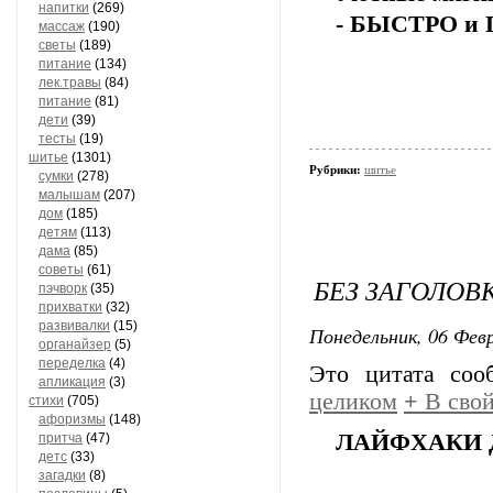
напитки
(269)
- БЫСТРО и
массаж
(190)
светы
(189)
питание
(134)
лек.травы
(84)
питание
(81)
дети
(39)
тесты
(19)
шитье
(1301)
Рубрики:
шитье
сумки
(278)
малышам
(207)
дом
(185)
детям
(113)
дама
(85)
советы
(61)
БЕЗ ЗАГОЛОВ
пэчворк
(35)
прихватки
(32)
развивалки
(15)
Понедельник, 06 Февр
органайзер
(5)
переделка
(4)
Это цитата со
апликация
(3)
целиком
+
В свой
стихи
(705)
афоризмы
(148)
ЛАЙФХАКИ 
притча
(47)
детс
(33)
загадки
(8)