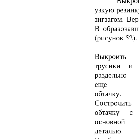
Выкроить т
узкую резинку
зигзагом. Ве
В образовавш
(рисунок 52).
Выкроить
трусики и
раздельно
еще
обтачку.
Сострочить
обтачку с
основной
деталью.