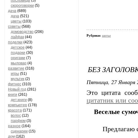
пословицы
(5)
скороговорки
(5)
дача
(689)
дача
(521)
цветы
(103)
советы
(568)
домоводство
(206)
Рубрики:
шитье
лайфак
(44)
поделки
(423)
детское
(44)
подарки
(30)
оригами
(7)
мыловар
(4)
БЕЗ ЗАГОЛОВ
развитие
(316)
игры
(51)
мультик
(2)
Пятница, 27 Января 
фитнес
(310)
Новый год
(281)
Это цитата соо
книги
(261)
цитатник или со
дет.книги
(8)
компьютер
(178)
красота
(171)
Веселые сумо
волос
(12)
парфюм
(3)
разное
(164)
Предлагаю 
сценарии
(15)
дом
(162)