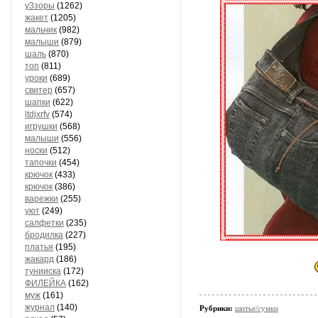
у3зоры
(1262)
жакет
(1205)
мальчик
(982)
малыши
(879)
шаль
(870)
топ
(811)
уроки
(689)
свитер
(657)
шапки
(622)
ltdjxrfv
(574)
игрушки
(568)
малыши
(556)
носки
(512)
тапочки
(454)
крючок
(433)
крючок
(386)
варежки
(255)
уют
(249)
салфетки
(235)
бродилка
(227)
платья
(195)
жакард
(186)
тунииска
(172)
ФИЛЕЙКА
(162)
муж
(161)
журнал
(140)
Рубрики:
шитье/сумки