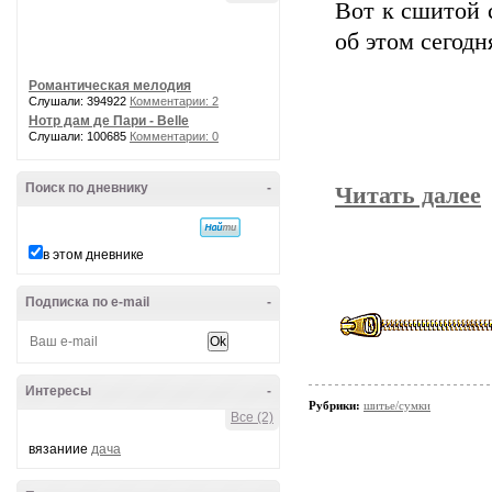
Вот к сшитой 
об этом сегодн
Романтическая мелодия
Слушали: 394922
Комментарии: 2
Нотр дам де Пари - Belle
Слушали: 100685
Комментарии: 0
Поиск по дневнику
-
Читать далее
в этом дневнике
Подписка по e-mail
-
Интересы
-
Рубрики:
шитье/сумки
Все (2)
вязаниие
дача