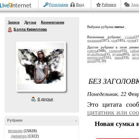
Регистрация
Вход
Рейтинги
Авос
Записи
Друзья
Комментарии
Выбрана рубрика
шитье
.
Бэлла Кириллова
Вложенные рубрики:
сумки
(2
малышам
(207),
дом
(185),
детям
(1
Другие рубрики в этом дневн
советы
(568),
словарь
(55),
сайты
мультфильм
(1),
музыка
(65),
мед
интересно
(131),
закон
(53),
заго
авто
(23),
(0)
БЕЗ ЗАГОЛОВ
Понедельник, 22 Февр
В друзья
Это цитата со
цитатник или со
Рубрики
-
Новая сумка 
вязание
(15828)
джемпер
(1322)