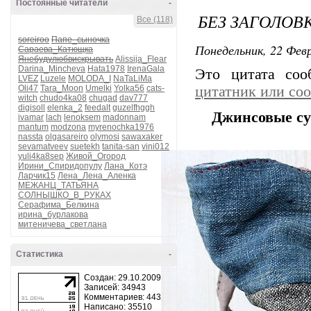
Постоянные читатели
-
БЕЗ ЗАГОЛОВ
Все (118)
soreiroo
Папе_сыночка
Понедельник, 22 Февр
Сараева_Катющка
Янебудулюбвискрывать
Alissija_Flear
Darina_Mincheva
Hata1978
IrenaGala
Это цитата со
LVEZ
Luzele
MOLODA_I
NaTaLiMa
Oli47
Tara_Moon
Umelki
Yolka56
cats-
цитатник или со
witch
chudo4ka08
chugad
dav777
digisoll
elenka_2
feedalt
guzelfhggh
Джинсовые су
ivamar
lach
lenoksem
madonnam
mantum
modzona
myrenochka1976
nassta
olgasareiro
olymosi
sawaxaker
sevamatveev
suetekh
tanita-san
vini012
yuli4ka8sep
Живой_Огород
Ирини_Спиридопулу
Лана_Котэ
Ларчик15
Лена_Лена_Аленка
МЕЖАНЦ_ТАТЬЯНА
СОЛНЫШКО_В_РУКАХ
Серафима_Белкина
ирина_бурлакова
митеничева_светлана
Статистика
-
Создан: 29.10.2009
Записей: 34943
Комментариев: 443
Написано: 35510