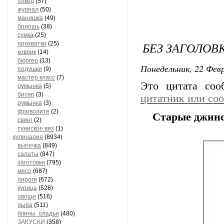
плкед
(57)
журнал
(50)
манишка
(49)
бриошь
(38)
сумка
(25)
БЕЗ ЗАГОЛОВ
прихватки
(25)
коврик
(14)
бюргер
(13)
Понедельник, 22 Февр
подушки
(9)
мастер класс
(7)
Это цитата со
румынка
(5)
бисер
(3)
цитатник или со
румынка
(3)
фриволите
(2)
Старые джинс
свинг
(2)
туниское вяз
(1)
кулинария
(8934)
выпечка
(849)
салаты
(847)
заготовки
(795)
мясо
(687)
пироги
(672)
курица
(528)
овощи
(516)
рыба
(511)
блины. оладьи
(480)
ЗАКУСКИ
(358)