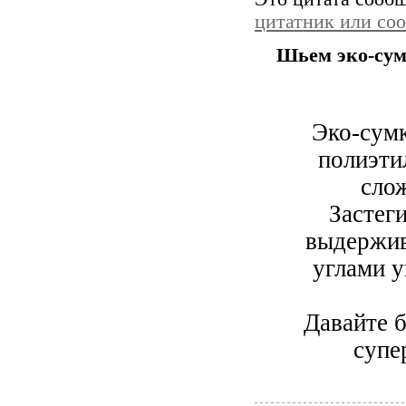
цитатник или со
Шьем эко-сум
Эко-сумк
полиэти
сло
Застег
выдержив
углами у
Давайте б
супе