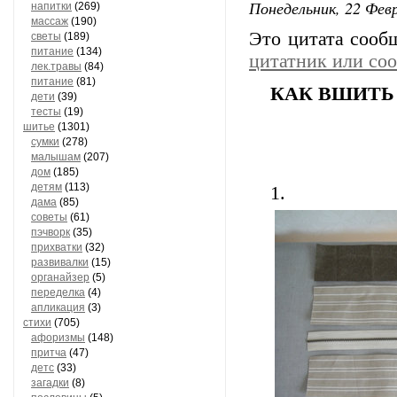
Понедельник, 22 Февр
напитки
(269)
массаж
(190)
Это цитата соо
светы
(189)
питание
(134)
цитатник или со
лек.травы
(84)
питание
(81)
КАК ВШИТЬ
дети
(39)
тесты
(19)
шитье
(1301)
сумки
(278)
малышам
(207)
дом
(185)
детям
(113)
1.
дама
(85)
советы
(61)
пэчворк
(35)
прихватки
(32)
развивалки
(15)
органайзер
(5)
переделка
(4)
апликация
(3)
стихи
(705)
афоризмы
(148)
притча
(47)
детс
(33)
загадки
(8)