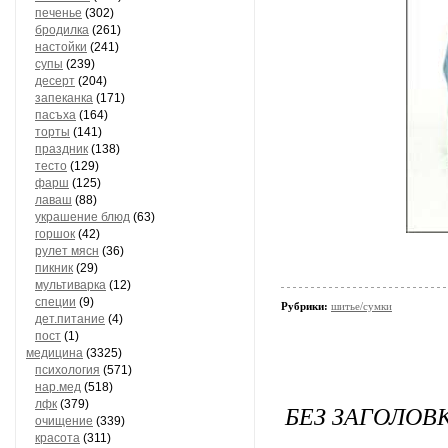
печенье
(302)
бродилка
(261)
настойки
(241)
супы
(239)
десерт
(204)
запеканка
(171)
пасъха
(164)
торты
(141)
праздник
(138)
тесто
(129)
фарш
(125)
лаваш
(88)
украшение блюд
(63)
горшок
(42)
рулет мясн
(36)
пикник
(29)
мультиварка
(12)
специи
(9)
Рубрики:
шитье/сумки
дет.питание
(4)
пост
(1)
медицина
(3325)
психология
(571)
нар.мед
(518)
лфк
(379)
БЕЗ ЗАГОЛОВ
очищение
(339)
красота
(311)