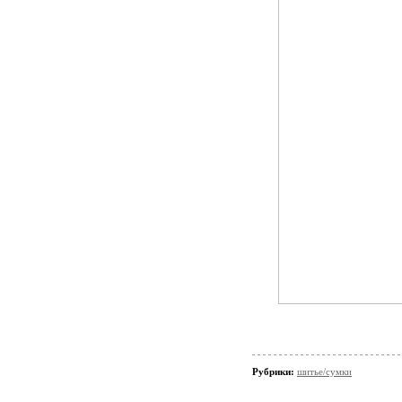
Рубрики:
шитье/сумки