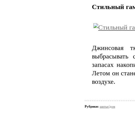
Стильный гам
Джинсовая т
выбрасывать 
запасах накоп
Летом он стан
воздухе.
Рубрики:
шитье/дом