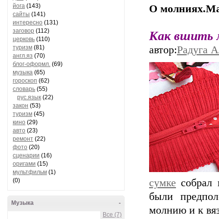
йога
(143)
О молниях.Ма
сайты
(141)
интересно
(131)
заговор
(112)
Как вшить 
церковь
(110)
туризм
(81)
автор:
Радуга А
англ.яз
(70)
блог-оформл.
(69)
музыка
(65)
гороскоп
(62)
словарь
(55)
рус.язык
(22)
закон
(53)
туризм
(45)
кино
(29)
авто
(23)
ремонт
(22)
фото
(20)
сценарии
(16)
оригами
(15)
мультфильм
(1)
(0)
сумке
собрал 
были предпол
Музыка
-
молнию и к вя
Все (7)