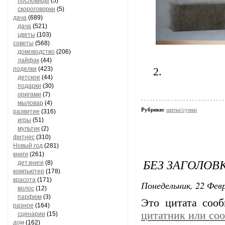
пословицы
(5)
скороговорки
(5)
дача
(689)
дача
(521)
цветы
(103)
советы
(568)
домоводство
(206)
лайфак
(44)
поделки
(423)
2.
детское
(44)
подарки
(30)
оригами
(7)
мыловар
(4)
Рубрики:
шитье/сумки
развитие
(316)
игры
(51)
мультик
(2)
фитнес
(310)
Новый год
(281)
книги
(261)
БЕЗ ЗАГОЛОВ
дет.книги
(8)
компьютер
(178)
красота
(171)
Понедельник, 22 Февр
волос
(12)
парфюм
(3)
Это цитата соо
разное
(164)
цитатник или со
сценарии
(15)
дом
(162)