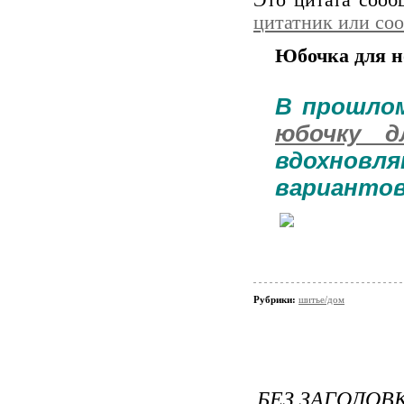
Это цитата соо
цитатник или со
Юбочка для н
В прошло
юбочку д
вдохновл
вариантов
Рубрики:
шитье/дом
БЕЗ ЗАГОЛОВ