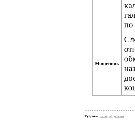
ка
га
по
Сл
от
об
Мошенник
на
до
ко
Рубрики:
словарь/рус.язык