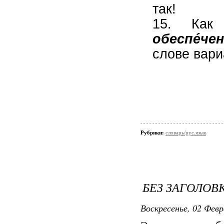
так!
15. Как
обеспéче
слове вари
Рубрики:
словарь/рус.язык
БЕЗ ЗАГОЛОВ
Воскресенье, 02 Февр