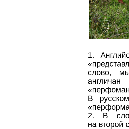
1. Англи
«представ
слово, м
англича
«перфоманс
В русском
«перформа
2. В сл
на второй с