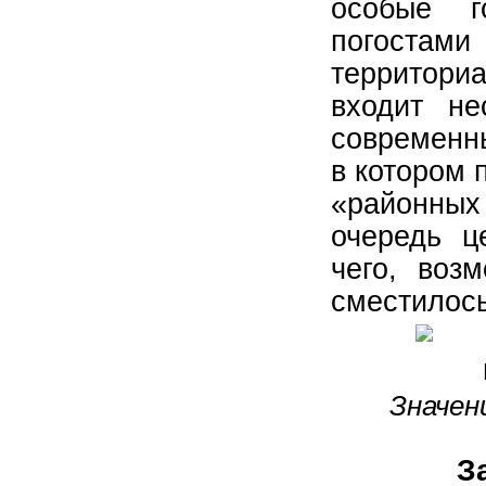
особые г
погостами
территори
входит не
современны
в котором 
«районны
очередь ц
чего, воз
сместилось
Значен
З