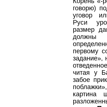
Корень «-р
говорю) по
уговор и
Руси уро
размер да
должны
определенн
первому с
задание», 
отведенное
читая у Б
забое при
поблажки»
картина ш
разложенны