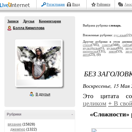
Регистрация
Вход
Рейтинги
Авос
Записи
Друзья
Комментарии
Выбрана рубрика
словарь
.
Бэлла Кириллова
Вложенные рубрики:
рус.язык
(22)
Другие рубрики в этом дневн
стихи
(705),
советы
(568),
сайты
мультфильм
(1),
музыка
(65),
мед
интересно
(131),
закон
(53),
заго
авто
(23),
(0)
БЕЗ ЗАГОЛОВ
Воскресенье, 15 Мая 
В друзья
Это цитата с
целиком
+
В свой
«Сложности» 
Рубрики
-
вязание
(15828)
джемпер
(1322)