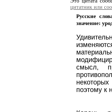
Это цитата соо
цитатник или со
Русские слов
значение: урод
Удивитель
изменяю
матери
модифицир
смысл, 
противоп
некоторы
поэтому к 