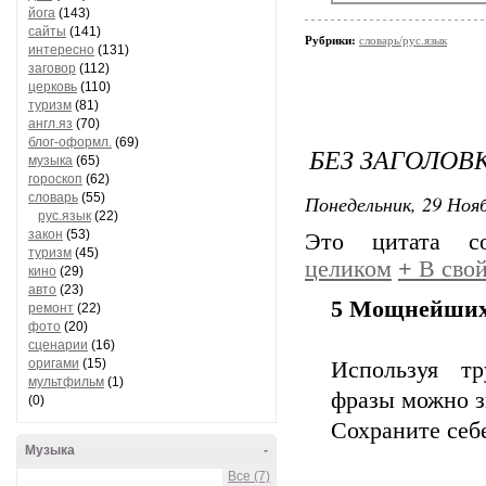
йога
(143)
сайты
(141)
Рубрики:
словарь/рус.язык
интересно
(131)
заговор
(112)
церковь
(110)
туризм
(81)
англ.яз
(70)
блог-оформл.
(69)
БЕЗ ЗАГОЛОВ
музыка
(65)
гороскоп
(62)
словарь
(55)
Понедельник, 29 Нояб
рус.язык
(22)
закон
(53)
Это цитата 
туризм
(45)
целиком
+
В свой
кино
(29)
авто
(23)
5 Мощнейших 
ремонт
(22)
фото
(20)
сценарии
(16)
оригами
(15)
Используя тр
мультфильм
(1)
фразы можно з
(0)
Сохраните себе
Музыка
-
Все (7)