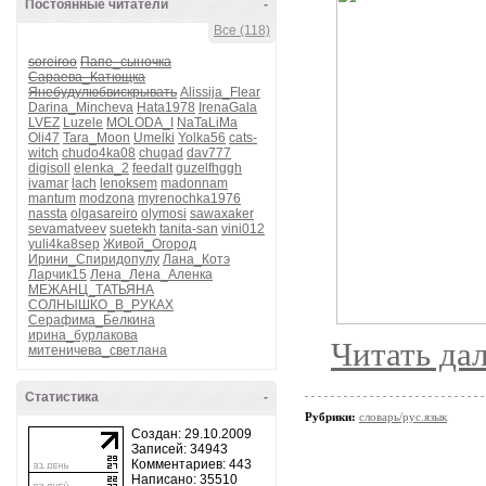
Постоянные читатели
-
Все (118)
soreiroo
Папе_сыночка
Сараева_Катющка
Янебудулюбвискрывать
Alissija_Flear
Darina_Mincheva
Hata1978
IrenaGala
LVEZ
Luzele
MOLODA_I
NaTaLiMa
Oli47
Tara_Moon
Umelki
Yolka56
cats-
witch
chudo4ka08
chugad
dav777
digisoll
elenka_2
feedalt
guzelfhggh
ivamar
lach
lenoksem
madonnam
mantum
modzona
myrenochka1976
nassta
olgasareiro
olymosi
sawaxaker
sevamatveev
suetekh
tanita-san
vini012
yuli4ka8sep
Живой_Огород
Ирини_Спиридопулу
Лана_Котэ
Ларчик15
Лена_Лена_Аленка
МЕЖАНЦ_ТАТЬЯНА
СОЛНЫШКО_В_РУКАХ
Серафима_Белкина
ирина_бурлакова
Читать да
митеничева_светлана
Статистика
-
Рубрики:
словарь/рус.язык
Создан: 29.10.2009
Записей: 34943
Комментариев: 443
Написано: 35510