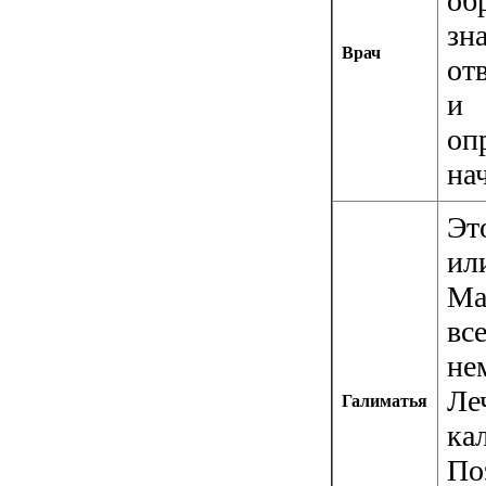
зн
Врач
от
и 
оп
нач
Эт
ил
Ма
вс
не
Ле
Галиматья
ка
По