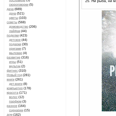
пословицы
(5)
25. Ни рыба, ни м
скороговорки
(5)
дача
(689)
дача
(521)
цветы
(103)
советы
(568)
домоводство
(206)
лайфак
(44)
поделки
(423)
детское
(44)
подарки
(30)
оригами
(7)
мыловар
(4)
развитие
(316)
игры
(51)
мультик
(2)
фитнес
(310)
Новый год
(281)
книги
(261)
дет.книги
(8)
компьютер
(178)
красота
(171)
волос
(12)
парфюм
(3)
разное
(164)
сценарии
(15)
дом
(162)