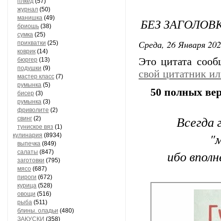
плкед
(57)
журнал
(50)
манишка
(49)
БЕЗ ЗАГОЛОВ
бриошь
(38)
сумка
(25)
Среда, 26 Января 202
прихватки
(25)
коврик
(14)
Это цитата соо
бюргер
(13)
подушки
(9)
свой цитатник и
мастер класс
(7)
румынка
(5)
50 полных ве
бисер
(3)
румынка
(3)
фриволите
(2)
Всегда 
свинг
(2)
туниское вяз
(1)
"
кулинария
(8934)
выпечка
(849)
ибо вполн
салаты
(847)
заготовки
(795)
мясо
(687)
пироги
(672)
курица
(528)
овощи
(516)
рыба
(511)
блины. оладьи
(480)
ЗАКУСКИ
(358)