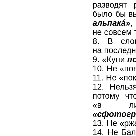
разводят 
было бы в
альпакá»
,
не совсем 
8. В сл
на последн
9. «Купи
п
10. Не «по
11. Не «по
12. Нельз
потому ч
«в лиц
«сфотогр
13. Не «рж
14. Не Бал