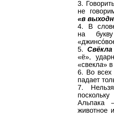
3. Говорит
не говори
«в выход
4. В сло
на букву
«джинсóвое
5.
Свёкла
«ё», удар
«свекл
а
» в
6. Во всех
падает тол
7. Нельзя
поскольку
Альпака 
животное 