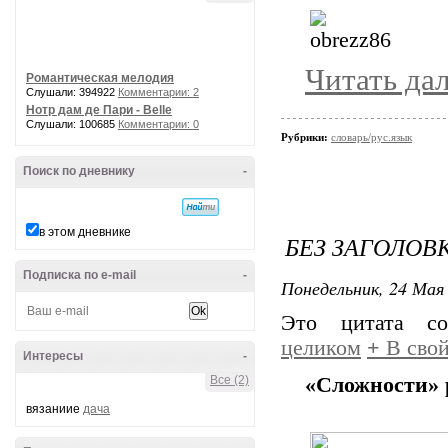
Читать да
Романтическая мелодия
Слушали: 394922
Комментарии: 2
Нотр дам де Пари - Belle
Слушали: 100685
Комментарии: 0
Рубрики:
словарь/рус.язык
Поиск по дневнику
-
в этом дневнике
БЕЗ ЗАГОЛОВ
Подписка по e-mail
-
Понедельник, 24 Мая 
Это цитата с
целиком
+
В свой
Интересы
-
Все (2)
«Сложности» 
вязаниие
дача