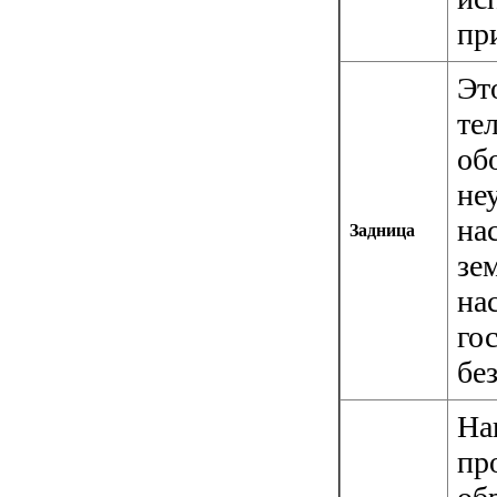
пр
Эт
те
об
не
на
Задница
зе
на
го
бе
На
пр
об