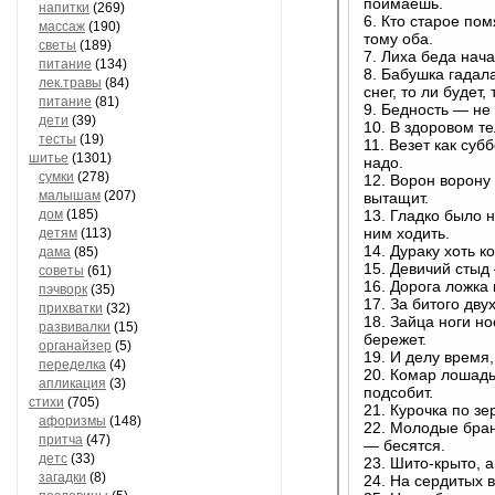
поймаешь.
напитки
(269)
6. Кто старое пом
массаж
(190)
тому оба.
светы
(189)
7. Лиха беда нача
питание
(134)
8. Бабушка гадала
лек.травы
(84)
снег, то ли будет, 
питание
(81)
9. Бедность — не
дети
(39)
10. В здоровом т
тесты
(19)
11. Везет как су
шитье
(1301)
надо.
сумки
(278)
12. Ворон ворону 
малышам
(207)
вытащит.
дом
(185)
13. Гладко было н
ним ходить.
детям
(113)
14. Дураку хоть ко
дама
(85)
15. Девичий стыд
советы
(61)
16. Дорога ложка 
пэчворк
(35)
17. За битого дву
прихватки
(32)
18. Зайца ноги но
развивалки
(15)
бережет.
органайзер
(5)
19. И делу время,
переделка
(4)
20. Комар лошадь
апликация
(3)
подсобит.
стихи
(705)
21. Курочка по зе
афоризмы
(148)
22. Молодые бран
притча
(47)
— бесятся.
детс
(33)
23. Шито-крыто, а 
загадки
(8)
24. На сердитых в