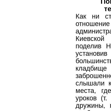
По
т
Как ни ст
отношени
администр
Киевской 
поделив Н
установ
большинств
кладбищ
заброшенно
слышали к
места, гд
уроков (т.
дружины, 