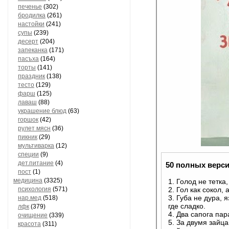
печенье
(302)
бродилка
(261)
настойки
(241)
супы
(239)
десерт
(204)
запеканка
(171)
пасъха
(164)
торты
(141)
праздник
(138)
тесто
(129)
фарш
(125)
лаваш
(88)
украшение блюд
(63)
горшок
(42)
рулет мясн
(36)
пикник
(29)
мультиварка
(12)
специи
(9)
дет.питание
(4)
50 полных верси
пост
(1)
медицина
(3325)
1. Голод не тетка
психология
(571)
2. Гол как сокол, 
3. Губа не дура, я
нар.мед
(518)
где сладко.
лфк
(379)
4. Два сапога пар
очищение
(339)
5. За двумя зайц
красота
(311)