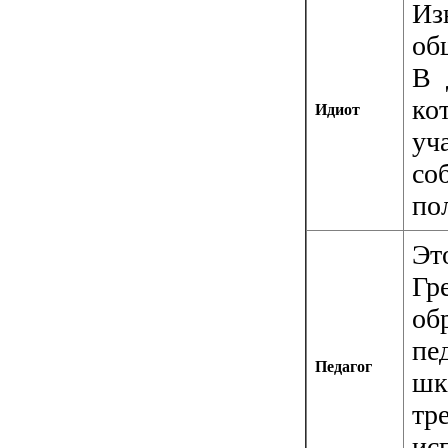
Из
об
В 
ко
Идиот
уч
со
по
Эт
Г
об
пе
Педагог
шк
тр
ис