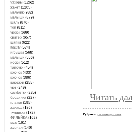
у3зоры
(1262)
жакет
(1205)
мальчик
(982)
малыши
(879)
шаль
(870)
топ
(811)
уроки
(689)
свитер
(657)
шапки
(622)
ltdjxrfv
(574)
игрушки
(568)
малыши
(556)
носки
(512)
тапочки
(454)
крючок
(433)
крючок
(386)
варежки
(255)
уют
(249)
салфетки
(235)
Читать да
бродилка
(227)
платья
(195)
жакард
(186)
тунииска
(172)
Рубрики:
словарь/рус.язык
ФИЛЕЙКА
(162)
муж
(161)
журнал
(140)