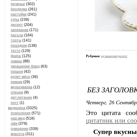
печенье
(302)
бродилка
(261)
настойки
(241)
супы
(239)
десерт
(204)
запеканка
(171)
пасъха
(164)
торты
(141)
праздник
(138)
тесто
(129)
фарш
(125)
Рубрики:
кулинария/десерт
лаваш
(88)
украшение блюд
(63)
горшок
(42)
рулет мясн
(36)
пикник
(29)
БЕЗ ЗАГОЛОВ
мультиварка
(12)
специи
(9)
дет.питание
(4)
Четверг, 26 Сентябр
пост
(1)
медицина
(3325)
Это цитата со
психология
(571)
нар.мед
(518)
цитатник или со
лфк
(379)
очищение
(339)
Супер вкусны
красота
(311)