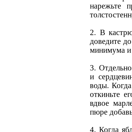
нарежьте п
толстостен
2. В кастр
доведите до
минимума и 
3. Отдельн
и сердцеви
воды. Когда
откиньте е
вдвое марл
пюре добавь
4. Когда яб