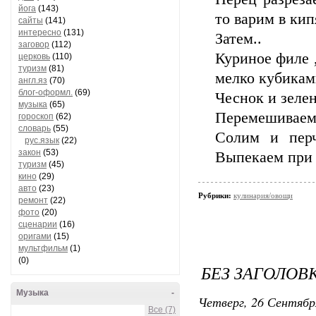
йога
(143)
то варим в ки
сайты
(141)
интересно
(131)
Затем..
заговор
(112)
Куриное филе 
церковь
(110)
туризм
(81)
мелко кубикам
англ.яз
(70)
блог-оформл.
(69)
Чеснок и зеле
музыка
(65)
Перемешиваем 
гороскоп
(62)
словарь
(55)
Солим и пер
рус.язык
(22)
закон
(53)
Выпекаем при 
туризм
(45)
кино
(29)
авто
(23)
Рубрики:
кулинария/овощи
ремонт
(22)
фото
(20)
сценарии
(16)
оригами
(15)
мультфильм
(1)
(0)
БЕЗ ЗАГОЛОВ
Музыка
-
Четверг, 26 Сентябр
Все (7)