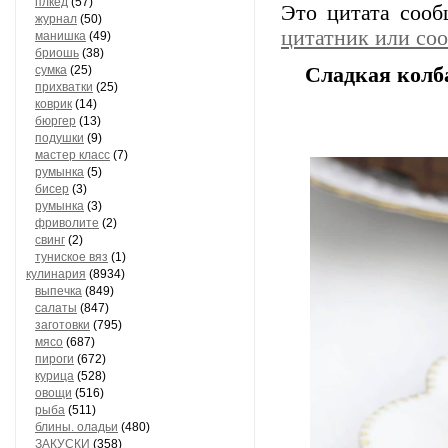
плкед
(57)
Это цитата соо
журнал
(50)
цитатник или со
манишка
(49)
бриошь
(38)
сумка
(25)
Сладкая колба
прихватки
(25)
коврик
(14)
бюргер
(13)
подушки
(9)
мастер класс
(7)
румынка
(5)
бисер
(3)
румынка
(3)
фриволите
(2)
свинг
(2)
туниское вяз
(1)
кулинария
(8934)
выпечка
(849)
салаты
(847)
заготовки
(795)
мясо
(687)
пироги
(672)
курица
(528)
овощи
(516)
рыба
(511)
блины. оладьи
(480)
ЗАКУСКИ
(358)