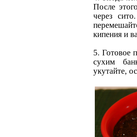
После этог
через сито
перемешайте
кипения и в
5. Готовое 
сухим банк
укутайте, о