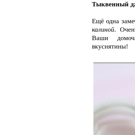
Тыквенный д
РЕЦЕП
Ещё одна заме
----- И
калиной
. Очен
Ваши домоч
• Помид
вкуснятины!
• Болга
• Яблок
• Морко
• Остр
• Чесно
• Расти
• Уксус
• Соль 