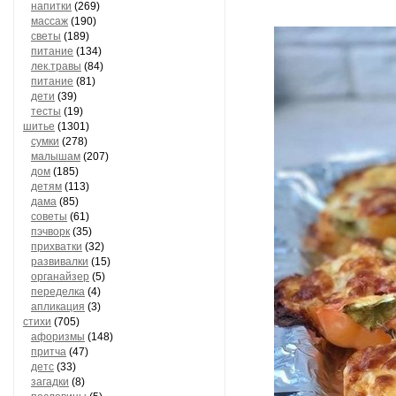
напитки
(269)
массаж
(190)
светы
(189)
питание
(134)
лек.травы
(84)
питание
(81)
дети
(39)
тесты
(19)
шитье
(1301)
сумки
(278)
малышам
(207)
дом
(185)
детям
(113)
дама
(85)
советы
(61)
пэчворк
(35)
прихватки
(32)
развивалки
(15)
органайзер
(5)
переделка
(4)
апликация
(3)
стихи
(705)
афоризмы
(148)
притча
(47)
детс
(33)
загадки
(8)