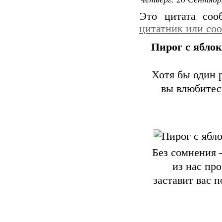
через 4
Это цитата со
аджике 
цитатник или со
истече
Пирог с ябло
растите
Хотя бы один 
сахар,
вы влюбитесь
по бан
Без сомнения 
из нас про
заставит вас п