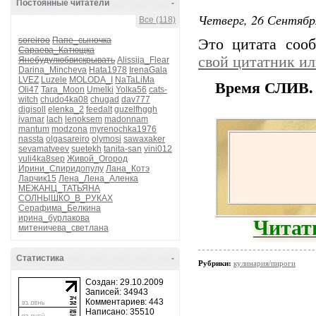
Постоянные читатели
-
Четверг, 26 Сентябр
Все (118)
soreiroo
Папе_сыночка
Это цитата со
Сараева_Катющка
свой цитатник и
Янебудулюбвискрывать
Alissija_Flear
Darina_Mincheva
Hata1978
IrenaGala
LVEZ
Luzele
MOLODA_I
NaTaLiMa
Время СЛИВ. 
Oli47
Tara_Moon
Umelki
Yolka56
cats-
witch
chudo4ka08
chugad
dav777
digisoll
elenka_2
feedalt
guzelfhggh
ivamar
lach
lenoksem
madonnam
mantum
modzona
myrenochka1976
nassta
olgasareiro
olymosi
sawaxaker
sevamatveev
suetekh
tanita-san
vini012
yuli4ka8sep
Живой_Огород
Ирини_Спиридопулу
Лана_Котэ
Ларчик15
Лена_Лена_Аленка
МЕЖАНЦ_ТАТЬЯНА
СОЛНЫШКО_В_РУКАХ
Серафима_Белкина
Читат
ирина_бурлакова
митеничева_светлана
Статистика
-
Рубрики:
кулинария/пироги
Создан: 29.10.2009
Записей: 34943
Комментариев: 443
Написано: 35510