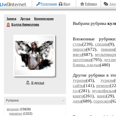
Регистрация
Вход
Рейтинги
Авос
Записи
Друзья
Комментарии
Выбрана рубрика
кул
Бэлла Кириллова
Вложенные рубрик
супы
(239),
специи
(9)
пироги
(672),
пикник
мясо
(687),
мультивар
заготовки
(795),
дет.п
блины. оладьи
(480)
Другие рубрики в эт
туризм
(45),
туризм
В друзья
сайты
(141),
ремонт
(22
год
(281),
мультфильм
книги
(261),
кино
(29)
Рубрики
-
дача
(689),
гороскоп
(6
вязание
(15828)
джемпер
(1322)