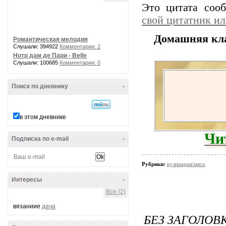
Это цитата со
свой цитатник и
Домашняя кла
Романтическая мелодия
Слушали: 394922
Комментарии: 2
Нотр дам де Пари - Belle
Слушали: 100685
Комментарии: 0
Поиск по дневнику
-
в этом дневнике
Чи
Подписка по e-mail
-
Рубрики:
кулинария/мясо
Интересы
-
Все (2)
вязаниие
дача
БЕЗ ЗАГОЛОВ