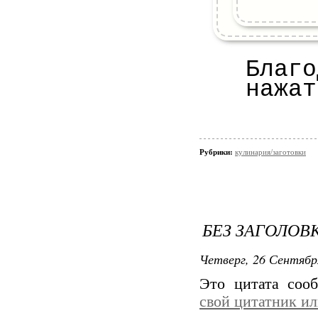
Невер
аджика из пом
Благо
нажат
двойн
получа
Острот
Рубрики:
кулинария/заготовки
количе
рецепт
если 
БЕЗ ЗАГОЛОВ
боль
Четверг, 26 Сентябр
пригот
Это цитата со
свой цитатник и
не пож