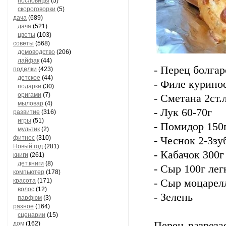
пословицы
(5)
скороговорки
(5)
дача
(689)
дача
(521)
цветы
(103)
советы
(568)
домоводство
(206)
лайфак
(44)
- Перец болга
поделки
(423)
детское
(44)
- Филе курино
подарки
(30)
оригами
(7)
- Сметана 2ст.
мыловар
(4)
- Лук 60-70г
развитие
(316)
игры
(51)
- Помидор 150
мультик
(2)
фитнес
(310)
- Чеснок 2-3зу
Новый год
(281)
- Кабачок 300г
книги
(261)
дет.книги
(8)
- Сыр 100г лег
компьютер
(178)
- Сыр моцарелл
красота
(171)
волос
(12)
- Зелень
парфюм
(3)
разное
(164)
сценарии
(15)
Перец разрез
дом
(162)