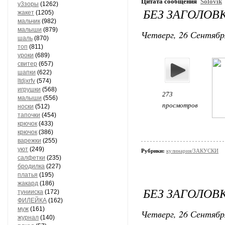
Цитата сообщения
Solovik
у3зоры
(1262)
БЕЗ ЗАГОЛОВ
жакет
(1205)
мальчик
(982)
малыши
(879)
Четверг, 26 Сентябр
шаль
(870)
топ
(811)
уроки
(689)
свитер
(657)
шапки
(622)
ltdjxrfv
(574)
игрушки
(568)
273
малыши
(556)
просмотров
носки
(512)
тапочки
(454)
крючок
(433)
крючок
(386)
варежки
(255)
уют
(249)
Рубрики:
кулинария/ЗАКУСКИ
салфетки
(235)
бродилка
(227)
платья
(195)
жакард
(186)
БЕЗ ЗАГОЛОВ
тунииска
(172)
ФИЛЕЙКА
(162)
муж
(161)
Четверг, 26 Сентябр
журнал
(140)