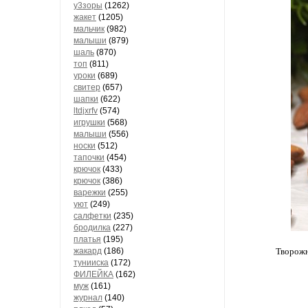
у3зоры
(1262)
жакет
(1205)
мальчик
(982)
малыши
(879)
шаль
(870)
топ
(811)
уроки
(689)
свитер
(657)
шапки
(622)
ltdjxrfv
(574)
игрушки
(568)
малыши
(556)
носки
(512)
тапочки
(454)
крючок
(433)
крючок
(386)
варежки
(255)
уют
(249)
салфетки
(235)
бродилка
(227)
платья
(195)
жакард
(186)
Творожн
тунииска
(172)
ФИЛЕЙКА
(162)
муж
(161)
журнал
(140)