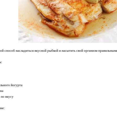
ой способ насладиться вкусной рыбкой и насытить свой организм правильным
ы:
ального йогурта
она
и по вкусу
ние: