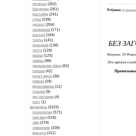
печенье
(302)
бродилка
(261)
Рубрики:
кулинари
настойки
(241)
супы
(239)
десерт
(204)
запеканка
(171)
пасъха
(164)
торты
(141)
БЕЗ ЗА
праздник
(138)
тесто
(129)
Вторник, 20 Февра
фарш
(125)
лаваш
(88)
Это цитата соо
украшение блюд
(63)
Правильный
горшок
(42)
рулет мясн
(36)
пикник
(29)
мультиварка
(12)
специи
(9)
дет.питание
(4)
пост
(1)
медицина
(3325)
психология
(571)
нар.мед
(518)
лфк
(379)
очищение
(339)
красота
(311)