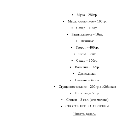
Мука – 250гр.
Масло сливочное – 100гр.
Сахар – 100гр.
Разрыхлитель – 10гр.
Начинка:
Творог – 400гр.
Яйцо – 2шт.
Сахар – 150гр.
Ванилин – 1/2гр.
Для заливки:
Сметана – 4 ст.л.
Сгущенное молоко – 200гр. (1/2банки)
Шоколад – 50гр.
Сливки – 3 ст.л. (или молоко)
СПОСОБ ПРИГОТОВЛЕНИЯ
Читать далее...