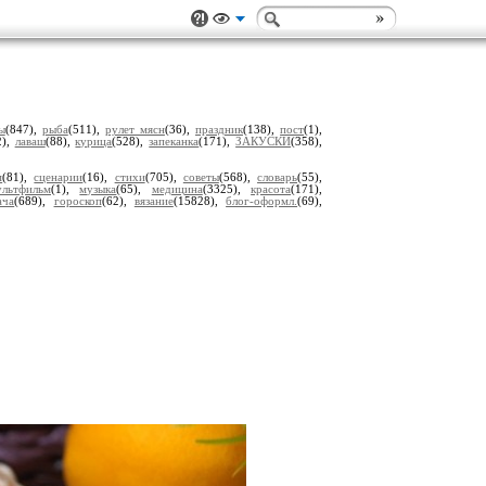
ы
(847),
рыба
(511),
рулет мясн
(36),
праздник
(138),
пост
(1),
2),
лаваш
(88),
курица
(528),
запеканка
(171),
ЗАКУСКИ
(358),
м
(81),
сценарии
(16),
стихи
(705),
советы
(568),
словарь
(55),
ультфильм
(1),
музыка
(65),
медицина
(3325),
красота
(171),
ача
(689),
гороскоп
(62),
вязание
(15828),
блог-оформл.
(69),