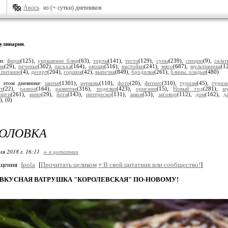
Авось
из (+ сутки) дневников
улинария
.
ки:
фарш
(125),
украшение блюд
(63),
торты
(141),
тесто
(129),
супы
(239),
специи
(9),
салат
ик
(29),
печенье
(302),
пасъха
(164),
овощи
(516),
настойки
(241),
мясо
(687),
мультиварка
(1
.питание
(4),
десерт
(204),
горшок
(42),
выпечка
(849),
бродилка
(261),
блины. оладьи
(480)
 этом дневнике:
шитье
(1301),
церковь
(110),
фото
(20),
фитнес
(310),
туризм
(45),
туриз
нт
(22),
разное
(164),
развитие
(316),
поделки
(423),
оригами
(15),
Новый год
(281),
м
ниги
(261),
кино
(29),
йога
(143),
интересно
(131),
закон
(53),
заговор
(112),
дом
(162),
д
),
(0)
ГОЛОВКА
ля 2018 г. 16:11
+ в цитатник
бщения
Ipola
[
Прочитать целиком
+
В свой цитатник или сообщество!
]
ВКУСНАЯ ВАТРУШКА "КОРОЛЕВСКАЯ" ПО-НОВОМУ!