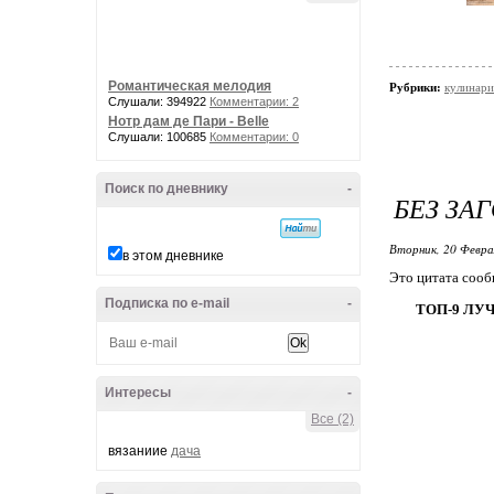
Романтическая мелодия
Рубрики:
кулинари
Слушали: 394922
Комментарии: 2
Нотр дам де Пари - Belle
Слушали: 100685
Комментарии: 0
Поиск по дневнику
-
БЕЗ ЗА
Вторник, 20 Февра
в этом дневнике
Это цитата соо
Подписка по e-mail
-
ТОП-9 ЛУ
Интересы
-
Все (2)
вязаниие
дача