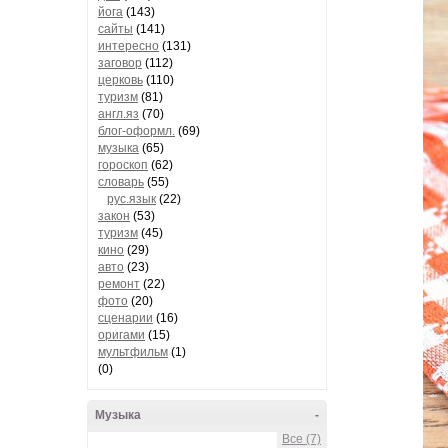
йога
(143)
сайты
(141)
интересно
(131)
заговор
(112)
церковь
(110)
туризм
(81)
англ.яз
(70)
блог-оформл.
(69)
музыка
(65)
гороскоп
(62)
словарь
(55)
рус.язык
(22)
закон
(53)
туризм
(45)
кино
(29)
авто
(23)
ремонт
(22)
фото
(20)
сценарии
(16)
оригами
(15)
мультфильм
(1)
(0)
Музыка
-
Все (7)