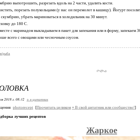
брию выпотрошить, разрезать вдоль на 2 части, удалить кости.
истить, порезать полукольцами (у нас он перемолот в кашицу). Йогурт посоли
 скумбрию, убрать мариноваться в холодильник на 30 минут.
уховку до 180 С.
есте с маринадом выкладываем в пакет для запекания или в форму, запекаем 3
чше всего с овощами или чесночным соусом.
я/рыба
ГОЛОВКА
ля 2018 г. 08:32
+ в цитатник
бщения
photorecept
[
Прочитать целиком
+
В свой цитатник или сообщество!
]
одборка лучших рецептов
Жаркое