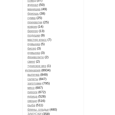
плкед
(57)
журнал
(50)
манишка
(49)
бриошь
(38)
сумка
(25)
прихватки
(25)
коврик
(14)
бюргер
(13)
подушки
(9)
мастер класс
(7)
румынка
(5)
бисер
(3)
румынка
(3)
фриволите
(2)
свинг
(2)
туниское вяз
(1)
кулинария
(8934)
выпечка
(849)
салаты
(847)
заготовки
(795)
мясо
(687)
пироги
(672)
курица
(528)
овощи
(516)
рыба
(511)
блины. оладьи
(480)
ЗАКУСКИ
(358)