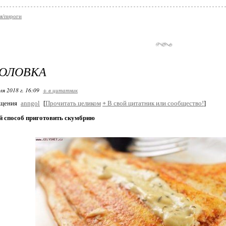
я/пироги
ГОЛОВКА
ля 2018 г. 16:09
+ в цитатник
бщения
anngol
[
Прочитать целиком
+
В свой цитатник или сообщество!
]
 способ приготовить скумбрию