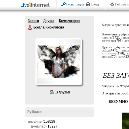
Регистрация
Вход
Рейтинги
Записи
Друзья
Комментарии
Выбрана рубрика
к
Бэлла Кириллова
Вложенные рубри
пироги
(672),
пикн
заготовки
(795),
дет
Другие рубрики в
сайты
(141),
ремо
компьютер
(178),
к
англ.яз
(70),
авто
(23
БЕЗ ЗА
Вторник, 20 Февра
В друзья
Это цитата соо
БЕЗУМНО 
Рубрики
-
вязание
(15828)
джемпер
(1322)