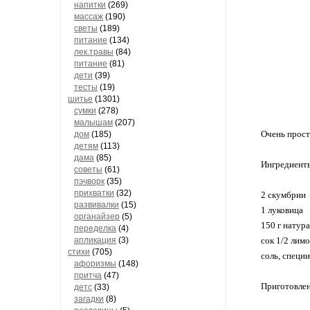
напитки
(269)
массаж
(190)
светы
(189)
питание
(134)
лек.травы
(84)
питание
(81)
дети
(39)
тесты
(19)
шитье
(1301)
сумки
(278)
малышам
(207)
Очень прост
дом
(185)
детям
(113)
дама
(85)
Ингредиент
советы
(61)
пэчворк
(35)
прихватки
(32)
2 скумбрии
развивалки
(15)
1 луковица
органайзер
(5)
150 г натур
переделка
(4)
апликация
(3)
сок 1/2 лим
стихи
(705)
соль, специ
афоризмы
(148)
притча
(47)
Приготовле
детс
(33)
загадки
(8)