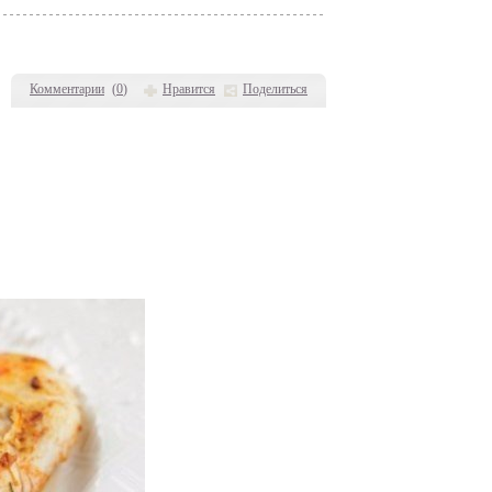
Комментарии
(
0
)
Нравится
Поделиться