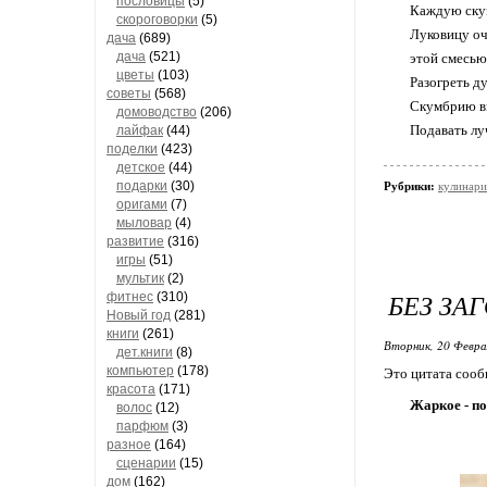
пословицы
(5)
Каждую скум
скороговорки
(5)
Луковицу оч
дача
(689)
дача
(521)
этой смесью
цветы
(103)
Разогреть д
советы
(568)
Скумбрию вм
домоводство
(206)
Подавать лу
лайфак
(44)
поделки
(423)
детское
(44)
подарки
(30)
Рубрики:
кулинари
оригами
(7)
мыловар
(4)
развитие
(316)
игры
(51)
мультик
(2)
БЕЗ ЗА
фитнес
(310)
Новый год
(281)
книги
(261)
Вторник, 20 Февра
дет.книги
(8)
компьютер
(178)
Это цитата соо
красота
(171)
Жаркое - п
волос
(12)
парфюм
(3)
разное
(164)
сценарии
(15)
дом
(162)