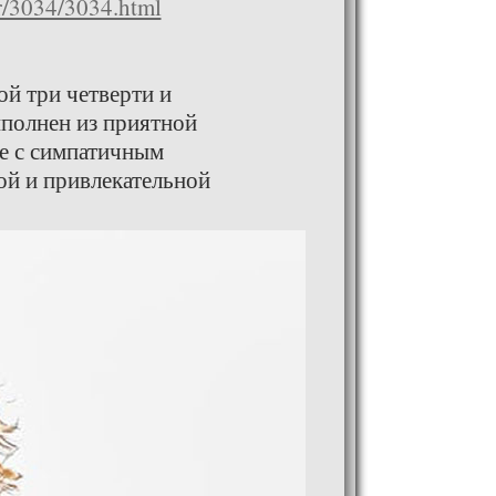
r/3034/3034.html
й три четверти и
полнен из приятной
те с симпатичным
ой и привлекательной