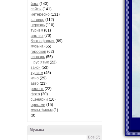
йога
(143)
сайты
(141)
интересно
(131)
заговор
(112)
церковь
(110)
туризм
(81)
англ.яз
(70)
блог-оформл.
(69)
музыка
(65)
гороскоп
(62)
словарь
(55)
рус.язык
(22)
закон
(53)
туризм
(45)
кино
(29)
авто
(23)
ремонт
(22)
фото
(20)
сценарии
(16)
оригами
(15)
мультфильм
(1)
(0)
Музыка
-
Все (7)