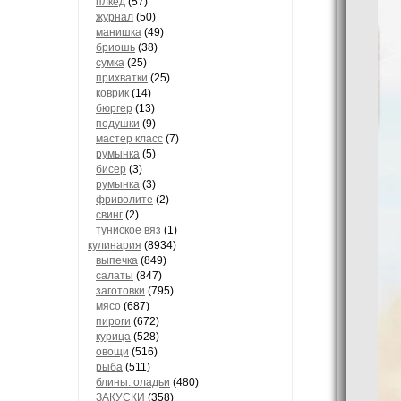
плкед
(57)
журнал
(50)
манишка
(49)
бриошь
(38)
сумка
(25)
прихватки
(25)
коврик
(14)
бюргер
(13)
подушки
(9)
мастер класс
(7)
румынка
(5)
бисер
(3)
румынка
(3)
фриволите
(2)
свинг
(2)
туниское вяз
(1)
кулинария
(8934)
выпечка
(849)
салаты
(847)
заготовки
(795)
мясо
(687)
пироги
(672)
курица
(528)
овощи
(516)
рыба
(511)
блины. оладьи
(480)
ЗАКУСКИ
(358)