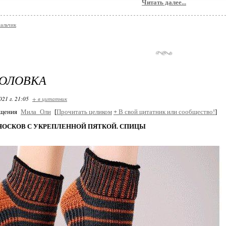
Читать далее...
мальчик
ГОЛОВКА
021 г. 21:05
+ в цитатник
бщения
Мила_Оли
[
Прочитать целиком
+
В свой цитатник или сообщество!
]
НОСКОВ С УКРЕПЛЕННОЙ ПЯТКОЙ. СПИЦЫ