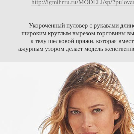
http://igmihrru.ru/MODELI/sp/2pulove
Укороченный пуловер с рукавами длино
широким круглым вырезом горловины вы
к телу шелковой пряжи, которая вмес
ажурным узором делает модель женственн