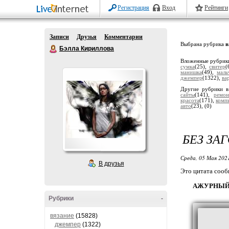
Регистрация
Вход
Рейтинги
Записи
Друзья
Комментарии
Выбрана рубрика
в
Бэлла Кириллова
Вложенные рубрик
сумка
(25),
свитер
(
манишка
(49),
маль
джемпер
(1322),
ва
Другие рубрики в
сайты
(141),
ремон
красота
(171),
комп
авто
(23),
(0)
БЕЗ ЗА
Среда, 05 Мая 2021
В друзья
Это цитата соо
АЖУРНЫЙ 
Рубрики
-
вязание
(15828)
джемпер
(1322)