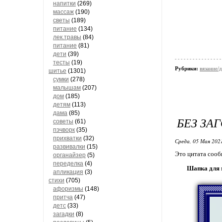
напитки
(269)
массаж
(190)
светы
(189)
питание
(134)
лек.травы
(84)
питание
(81)
дети
(39)
тесты
(19)
Рубрики:
вязание/
шитье
(1301)
сумки
(278)
малышам
(207)
дом
(185)
детям
(113)
дама
(85)
БЕЗ ЗА
советы
(61)
пэчворк
(35)
прихватки
(32)
Среда, 05 Мая 2021
развивалки
(15)
Это цитата соо
органайзер
(5)
переделка
(4)
Шапка для 
апликация
(3)
стихи
(705)
афоризмы
(148)
притча
(47)
детс
(33)
загадки
(8)