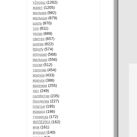
у3зоры
(1262)
жакет
(1205)
мальчик
(982)
малыши
(879)
шаль
(870)
топ
(811)
уроки
(689)
свитер
(657)
шапки
(622)
ltdjxrfv
(574)
игрушки
(568)
малыши
(556)
носки
(512)
тапочки
(454)
крючок
(433)
крючок
(386)
варежки
(255)
уют
(249)
салфетки
(235)
бродилка
(227)
платья
(195)
жакард
(186)
тунииска
(172)
ФИЛЕЙКА
(162)
муж
(161)
журнал
(140)