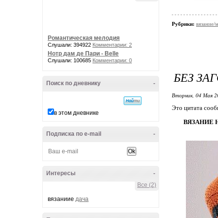
Рубрики:
вязание/
Романтическая мелодия
Слушали: 394922
Комментарии: 2
Нотр дам де Пари - Belle
Слушали: 100685
Комментарии: 0
БЕЗ ЗА
Поиск по дневнику
-
Вторник, 04 Мая 2
Это цитата соо
в этом дневнике
ВЯЗАНИЕ 
Подписка по e-mail
-
Интересы
-
Все (2)
вязаниие
дача