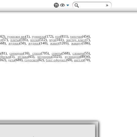
262),
туниское вяз
(1),
тунииска
(172),
топ
(811),
тапочки
(454),
ед
(57),
платья
(195),
носки
(512),
муж
(161),
мастер класс
(7),
568),
журнал
(50),
журнал
(140),
жакет
(1205),
жакард
(186),
м
(81),
сценарии
(16),
стихи
(705),
советы
(568),
словарь
(55),
тфильм
(1),
музыка
(65),
медицина
(3325),
кулинария
(8934),
162),
дача
(689),
гороскоп
(62),
блог-оформл.
(69),
англ.яз
(70),