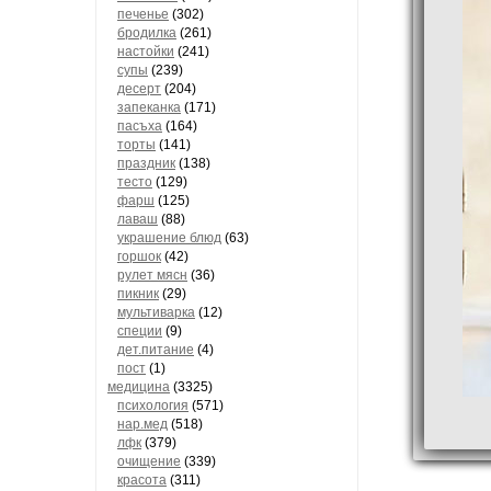
печенье
(302)
бродилка
(261)
настойки
(241)
супы
(239)
десерт
(204)
запеканка
(171)
пасъха
(164)
торты
(141)
праздник
(138)
тесто
(129)
фарш
(125)
лаваш
(88)
украшение блюд
(63)
горшок
(42)
рулет мясн
(36)
пикник
(29)
мультиварка
(12)
специи
(9)
дет.питание
(4)
пост
(1)
медицина
(3325)
психология
(571)
нар.мед
(518)
лфк
(379)
очищение
(339)
красота
(311)