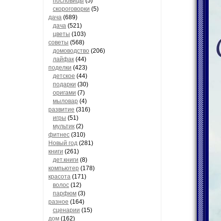
пословицы
(5)
скороговорки
(5)
дача
(689)
дача
(521)
цветы
(103)
советы
(568)
домоводство
(206)
лайфак
(44)
поделки
(423)
детское
(44)
подарки
(30)
оригами
(7)
мыловар
(4)
развитие
(316)
игры
(51)
мультик
(2)
фитнес
(310)
Новый год
(281)
книги
(261)
дет.книги
(8)
компьютер
(178)
красота
(171)
волос
(12)
парфюм
(3)
разное
(164)
сценарии
(15)
дом
(162)