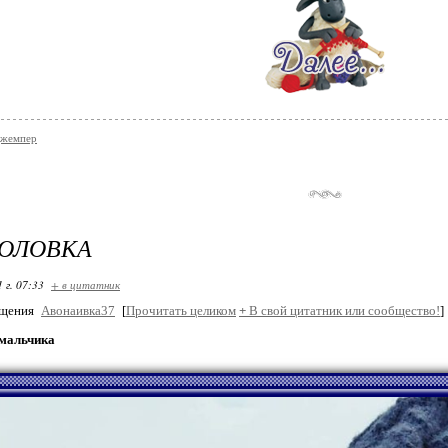
джемпер
ГОЛОВКА
 г. 07:33
+ в цитатник
бщения
Авонаивка37
[
Прочитать целиком
+
В свой цитатник или сообщество!
]
мальчика