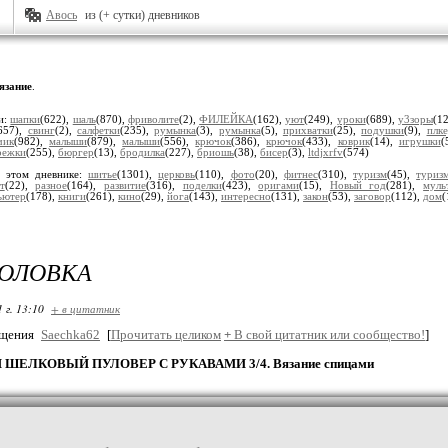
Авось
из (+ сутки) дневников
язание
.
и:
шапки
(622),
шаль
(870),
фриволите
(2),
ФИЛЕЙКА
(162),
уют
(249),
уроки
(689),
у3зоры
(1
657),
свинг
(2),
салфетки
(235),
румынка
(3),
румынка
(5),
прихватки
(25),
подушки
(9),
плк
чик
(982),
малыши
(879),
малыши
(556),
крючок
(386),
крючок
(433),
коврик
(14),
игрушки
(
режки
(255),
бюргер
(13),
бродилка
(227),
бриошь
(38),
бисер
(3),
ltdjxrfv
(574)
 этом дневнике:
шитье
(1301),
церковь
(110),
фото
(20),
фитнес
(310),
туризм
(45),
туриз
т
(22),
разное
(164),
развитие
(316),
поделки
(423),
оригами
(15),
Новый год
(281),
муль
ьютер
(178),
книги
(261),
кино
(29),
йога
(143),
интересно
(131),
закон
(53),
заговор
(112),
дом
(
ГОЛОВКА
 г. 13:10
+ в цитатник
бщения
Saechka62
[
Прочитать целиком
+
В свой цитатник или сообщество!
]
ШЕЛКОВЫЙ ПУЛОВЕР С РУКАВАМИ 3/4. Вязание спицами