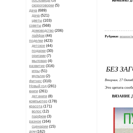
Комплект 
пословицы
(5)
скороговорки
(5)
дача
(689)
дача
(521)
цветы
(103)
советы
(568)
домоводство
(206)
лайфак
(44)
Рубрики:
вязание/
поделки
(423)
детское
(44)
подарки
(30)
оригами
(7)
мыловар
(4)
развитие
(316)
БЕЗ ЗА
игры
(51)
мультик
(2)
Вторник, 27 Октяб
фитнес
(310)
Новый год
(281)
Это цитата соо
книги
(261)
ВЯЗАНИЕ 
дет.книги
(8)
компьютер
(178)
красота
(171)
волос
(12)
парфюм
(3)
разное
(164)
сценарии
(15)
дом
(162)