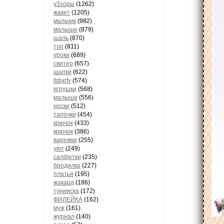
у3зоры
(1262)
жакет
(1205)
мальчик
(982)
малыши
(879)
шаль
(870)
топ
(811)
уроки
(689)
свитер
(657)
шапки
(622)
ltdjxrfv
(574)
игрушки
(568)
малыши
(556)
носки
(512)
тапочки
(454)
крючок
(433)
крючок
(386)
варежки
(255)
уют
(249)
салфетки
(235)
бродилка
(227)
платья
(195)
жакард
(186)
тунииска
(172)
ФИЛЕЙКА
(162)
муж
(161)
журнал
(140)