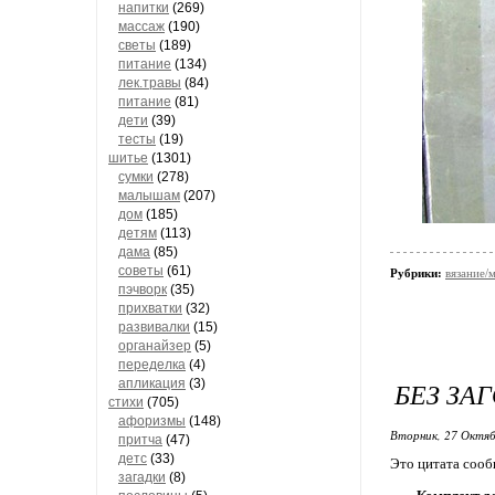
напитки
(269)
массаж
(190)
светы
(189)
питание
(134)
лек.травы
(84)
питание
(81)
дети
(39)
тесты
(19)
шитье
(1301)
сумки
(278)
малышам
(207)
дом
(185)
детям
(113)
дама
(85)
советы
(61)
Рубрики:
вязание/
пэчворк
(35)
прихватки
(32)
развивалки
(15)
органайзер
(5)
переделка
(4)
апликация
(3)
БЕЗ ЗА
стихи
(705)
афоризмы
(148)
Вторник, 27 Октяб
притча
(47)
детс
(33)
Это цитата соо
загадки
(8)