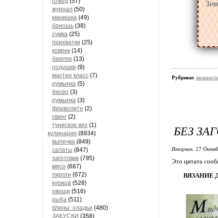
плкед
(57)
Зим
журнал
(50)
манишка
(49)
бриошь
(38)
сумка
(25)
прихватки
(25)
коврик
(14)
бюргер
(13)
подушки
(9)
мастер класс
(7)
Рубрики:
вязание/
румынка
(5)
бисер
(3)
румынка
(3)
фриволите
(2)
свинг
(2)
туниское вяз
(1)
БЕЗ ЗА
кулинария
(8934)
выпечка
(849)
Вторник, 27 Октяб
салаты
(847)
заготовки
(795)
Это цитата соо
мясо
(687)
пироги
(672)
ВЯЗАНИЕ 
курица
(528)
овощи
(516)
рыба
(511)
блины. оладьи
(480)
ЗАКУСКИ
(358)