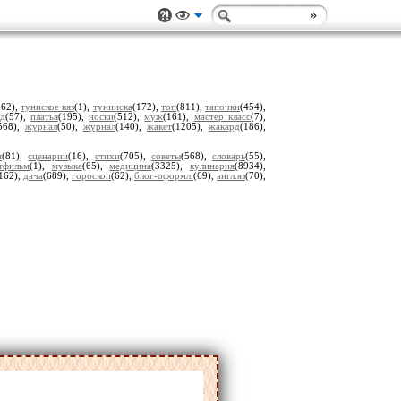
262),
туниское вяз
(1),
тунииска
(172),
топ
(811),
тапочки
(454),
ед
(57),
платья
(195),
носки
(512),
муж
(161),
мастер класс
(7),
568),
журнал
(50),
журнал
(140),
жакет
(1205),
жакард
(186),
м
(81),
сценарии
(16),
стихи
(705),
советы
(568),
словарь
(55),
тфильм
(1),
музыка
(65),
медицина
(3325),
кулинария
(8934),
162),
дача
(689),
гороскоп
(62),
блог-оформл.
(69),
англ.яз
(70),