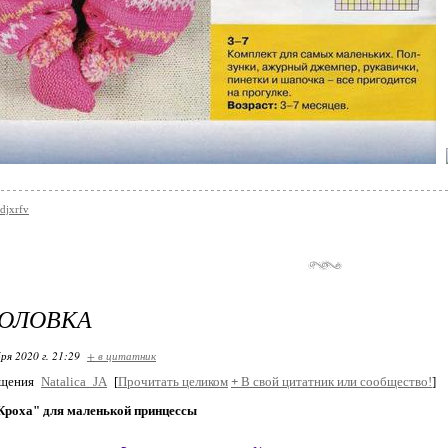
tdjxrfv
ГОЛОВКА
ря 2020 г. 21:29
+ в цитатник
бщения
Natalica_JA
[
Прочитать целиком
+
В свой цитатник или сообщество!
]
Кроха" для маленькой принцессы