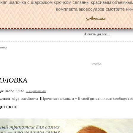
няя шапочка с шарфиком крючком связаны красивым объемным 
комплекта аксессуаров смотрите ниж
Читать далее...
шапки
ГОЛОВКА
ря 2020 г. 21:32
+ в цитатник
бщения
olga_zaedinova
[
Прочитать целиком
+
В свой цитатник или сообщество
ДЕТСКОЕ