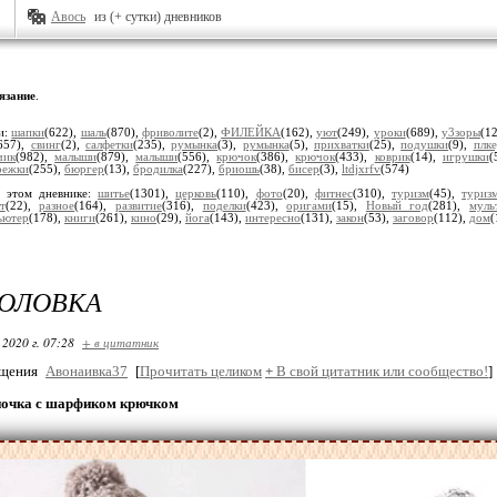
Авось
из (+ сутки) дневников
язание
.
и:
шапки
(622),
шаль
(870),
фриволите
(2),
ФИЛЕЙКА
(162),
уют
(249),
уроки
(689),
у3зоры
(1
657),
свинг
(2),
салфетки
(235),
румынка
(3),
румынка
(5),
прихватки
(25),
подушки
(9),
плк
чик
(982),
малыши
(879),
малыши
(556),
крючок
(386),
крючок
(433),
коврик
(14),
игрушки
(
режки
(255),
бюргер
(13),
бродилка
(227),
бриошь
(38),
бисер
(3),
ltdjxrfv
(574)
 этом дневнике:
шитье
(1301),
церковь
(110),
фото
(20),
фитнес
(310),
туризм
(45),
туриз
т
(22),
разное
(164),
развитие
(316),
поделки
(423),
оригами
(15),
Новый год
(281),
муль
ьютер
(178),
книги
(261),
кино
(29),
йога
(143),
интересно
(131),
закон
(53),
заговор
(112),
дом
(
ГОЛОВКА
 2020 г. 07:28
+ в цитатник
бщения
Авонаивка37
[
Прочитать целиком
+
В свой цитатник или сообщество!
]
очка с шарфиком крючком