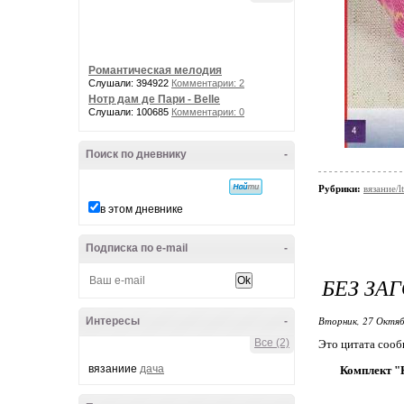
Романтическая мелодия
Слушали: 394922
Комментарии: 2
Нотр дам де Пари - Belle
Слушали: 100685
Комментарии: 0
Поиск по дневнику
-
Рубрики:
вязание/l
в этом дневнике
Подписка по e-mail
-
БЕЗ ЗА
Вторник, 27 Октяб
Интересы
-
Все (2)
Это цитата соо
вязаниие
дача
Комплект "