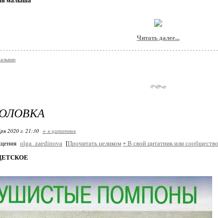
для малышa
Читать далее...
малыши
ГОЛОВКА
ря 2020 г. 21:30
+ в цитатник
бщения
olga_zaedinova
[
Прочитать целиком
+
В свой цитатник или сообщество
ДЕТСКОЕ