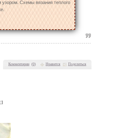
узором. Схемы вязания теплого
е.
Комментарии
(
0
)
Нравится
Поделиться
!
]