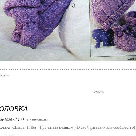
малыши
ГОЛОВКА
ря 2020 г. 21:31
+ в цитатник
бщения
Oksana_Hilles
[
Прочитать целиком
+
В свой цитатник или сообщество!