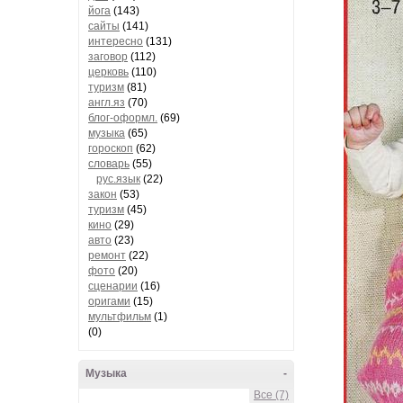
йога
(143)
сайты
(141)
интересно
(131)
заговор
(112)
церковь
(110)
туризм
(81)
англ.яз
(70)
блог-оформл.
(69)
музыка
(65)
гороскоп
(62)
словарь
(55)
рус.язык
(22)
закон
(53)
туризм
(45)
кино
(29)
авто
(23)
ремонт
(22)
фото
(20)
сценарии
(16)
оригами
(15)
мультфильм
(1)
(0)
Музыка
-
Все (7)