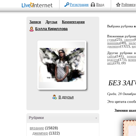
Регистрация
Вход
Рейтинги
Записи
Друзья
Комментарии
Выбрана рубрика
в
Бэлла Кириллова
Вложенные рубрик
сумка
(25),
свитер
(
манишка
(49),
маль
джемпер
(1322),
ва
Другие рубрики в
сайты
(141),
ремон
красота
(171),
комп
авто
(23),
(0)
БЕЗ ЗА
Среда, 28 Октября
В друзья
Это цитата соо
Зимняя шап
Рубрики
-
вязание
(15828)
джемпер
(1322)