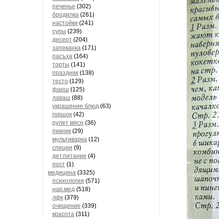
печенье
(302)
бродилка
(261)
настойки
(241)
супы
(239)
десерт
(204)
запеканка
(171)
пасъха
(164)
торты
(141)
праздник
(138)
тесто
(129)
фарш
(125)
лаваш
(88)
украшение блюд
(63)
горшок
(42)
рулет мясн
(36)
пикник
(29)
мультиварка
(12)
специи
(9)
дет.питание
(4)
пост
(1)
медицина
(3325)
психология
(571)
нар.мед
(518)
лфк
(379)
очищение
(339)
красота
(311)