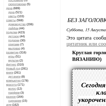
пословицы
(5)
скороговорки
(5)
дача
(689)
дача
(521)
цветы
(103)
БЕЗ ЗАГОЛОВ
советы
(568)
домоводство
(206)
Суббота, 15 Августа
лайфак
(44)
поделки
(423)
детское
(44)
Это цитата соо
подарки
(30)
цитатник или со
оригами
(7)
мыловар
(4)
Круглая горл
развитие
(316)
игры
(51)
ВЯЗАНИЮ)
мультик
(2)
фитнес
(310)
Новый год
(281)
книги
(261)
дет.книги
(8)
компьютер
(178)
Сегодня
красота
(171)
волос
(12)
кла
парфюм
(3)
разное
(164)
укороче
сценарии
(15)
дом
(162)