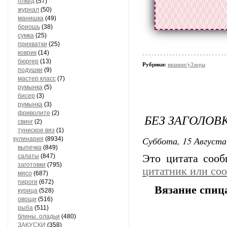
плкед
(57)
журнал
(50)
манишка
(49)
бриошь
(38)
сумка
(25)
прихватки
(25)
коврик
(14)
бюргер
(13)
Рубрики:
вязание/у3зоры
подушки
(9)
мастер класс
(7)
румынка
(5)
бисер
(3)
румынка
(3)
фриволите
(2)
БЕЗ ЗАГОЛОВ
свинг
(2)
туниское вяз
(1)
Суббота, 15 Августа
кулинария
(8934)
выпечка
(849)
салаты
(847)
Это цитата соо
заготовки
(795)
цитатник или со
мясо
(687)
пироги
(672)
Вязание спиц
курица
(528)
овощи
(516)
рыба
(511)
блины. оладьи
(480)
ЗАКУСКИ
(358)