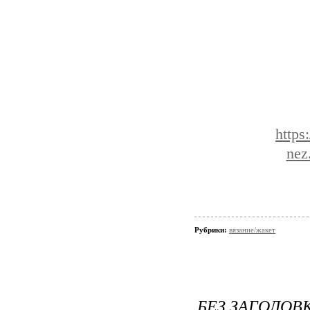
https
nez
Рубрики:
вязание/жакет
БЕЗ ЗАГОЛОВ