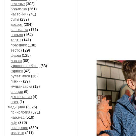
печенье
(302)
бродилка
(261)
настойки
(241)
супы
(239)
десерт
(204)
запеканка
(171)
пасъха
(164)
торты
(141)
праздник
(138)
тесто
(129)
фарш
(125)
лаваш
(88)
украшение блюд
(63)
горшок
(42)
рулет мясн
(36)
пикник
(29)
мультиварка
(12)
специи
(9)
дет.питание
(4)
пост
(1)
медицина
(3325)
психология
(571)
нар.мед
(518)
лфк
(379)
очищение
(339)
красота
(311)