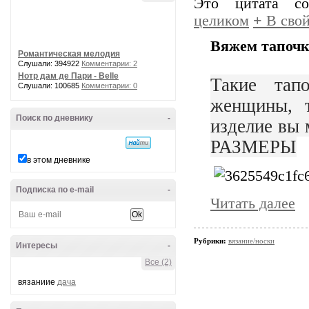
Это цитата с
целиком
+
В свой
Вяжем тапочк
Романтическая мелодия
Слушали: 394922
Комментарии: 2
Нотр дам де Пари - Belle
Такие тап
Слушали: 100685
Комментарии: 0
женщины, 
Поиск по дневнику
-
изделие вы 
РАЗМЕРЫ
в этом дневнике
Подписка по e-mail
-
Читать далее
Рубрики:
вязание/носки
Интересы
-
Все (2)
вязаниие
дача