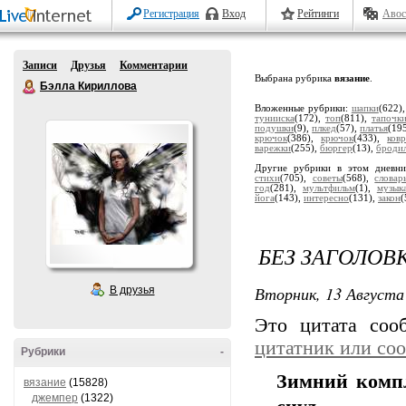
Регистрация
Вход
Рейтинги
Авос
Записи
Друзья
Комментарии
Выбрана рубрика
вязание
.
Бэлла Кириллова
Вложенные рубрики:
шапки
(622)
тунииска
(172),
топ
(811),
тапочк
подушки
(9),
плкед
(57),
платья
(19
крючок
(386),
крючок
(433),
ков
варежки
(255),
бюргер
(13),
броди
Другие рубрики в этом дневн
стихи
(705),
советы
(568),
словар
год
(281),
мультфильм
(1),
музык
йога
(143),
интересно
(131),
закон
(
БЕЗ ЗАГОЛОВ
Вторник, 13 Августа 
В друзья
Это цитата со
цитатник или со
Рубрики
-
Зимний компл
вязание
(15828)
джемпер
(1322)