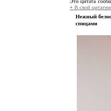
Это цитата соо
+
В свой цитатни
Нежный белос
спицами