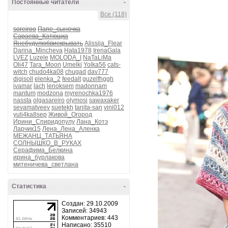
Постоянные читатели
-
Все (118)
soreiroo
Папе_сыночка
Сараева_Катющка
Янебудулюбвискрывать
Alissija_Flear
Darina_Mincheva
Hata1978
IrenaGala
LVEZ
Luzele
MOLODA_I
NaTaLiMa
Oli47
Tara_Moon
Umelki
Yolka56
cats-
witch
chudo4ka08
chugad
dav777
digisoll
elenka_2
feedalt
guzelfhggh
ivamar
lach
lenoksem
madonnam
mantum
modzona
myrenochka1976
nassta
olgasareiro
olymosi
sawaxaker
sevamatveev
suetekh
tanita-san
vini012
yuli4ka8sep
Живой_Огород
Ирини_Спиридопулу
Лана_Котэ
Ларчик15
Лена_Лена_Аленка
МЕЖАНЦ_ТАТЬЯНА
СОЛНЫШКО_В_РУКАХ
Серафима_Белкина
ирина_бурлакова
митеничева_светлана
Статистика
-
Создан: 29.10.2009
Записей: 34943
Комментариев: 443
Написано: 35510