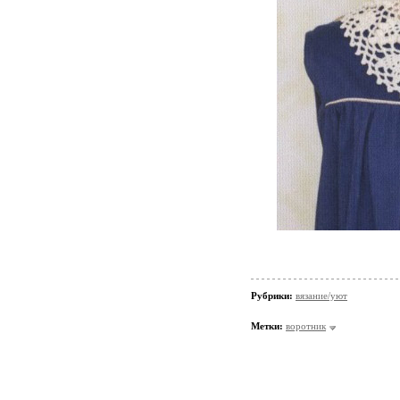
Рубрики:
вязание/уют
Метки:
воротник