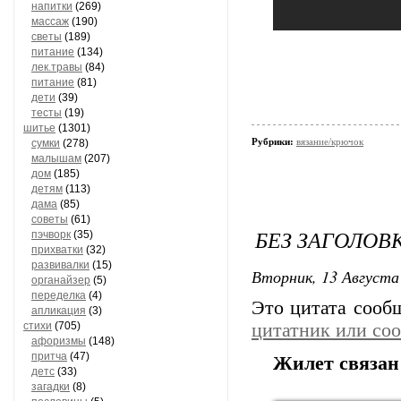
напитки
(269)
массаж
(190)
светы
(189)
питание
(134)
лек.травы
(84)
питание
(81)
дети
(39)
тесты
(19)
шитье
(1301)
Рубрики:
вязание/крючок
сумки
(278)
малышам
(207)
дом
(185)
детям
(113)
дама
(85)
советы
(61)
БЕЗ ЗАГОЛОВ
пэчворк
(35)
прихватки
(32)
развивалки
(15)
Вторник, 13 Августа 
органайзер
(5)
переделка
(4)
Это цитата соо
апликация
(3)
стихи
(705)
цитатник или со
афоризмы
(148)
притча
(47)
Жилет связан
детс
(33)
загадки
(8)