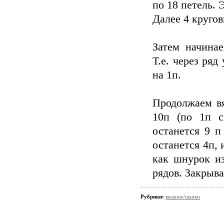
по 18 петель. 
Далее 4 кругов
Затем начинае
Т.е. через ря
на 1п.
Продолжаем вя
10п (по 1п с
останется 9 п
останется 4п, 
как шнурок из
рядов. Закрыва
Рубрики:
вязание/шапки