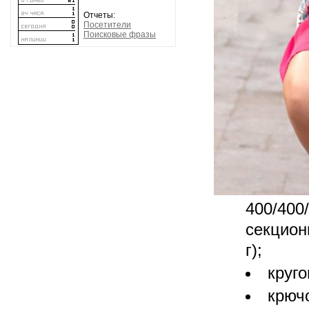
Отчеты:
Посетители
Поисковые фразы
400/400
секцион
г);
круг
крюч