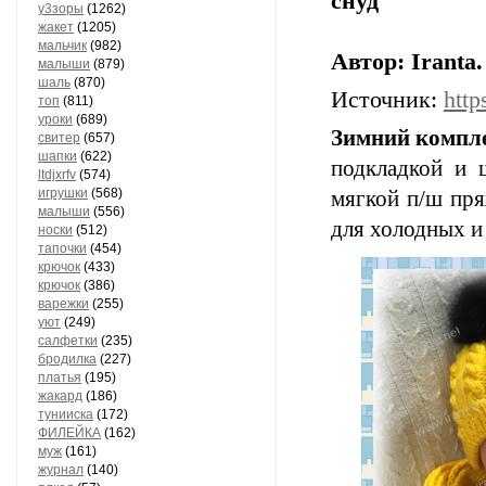
снуд
у3зоры
(1262)
жакет
(1205)
мальчик
(982)
Автор: Iranta
малыши
(879)
шаль
(870)
Источник:
http
топ
(811)
уроки
(689)
Зимний компле
свитер
(657)
шапки
(622)
подкладкой и 
ltdjxrfv
(574)
игрушки
(568)
мягкой п/ш пря
малыши
(556)
для холодных 
носки
(512)
тапочки
(454)
крючок
(433)
крючок
(386)
варежки
(255)
уют
(249)
салфетки
(235)
бродилка
(227)
платья
(195)
жакард
(186)
тунииска
(172)
ФИЛЕЙКА
(162)
муж
(161)
журнал
(140)