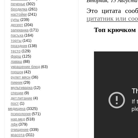
печенье
(302)
бродилка
(261)
Это цитата со
настойки
(241)
цитатник или со
супы
(239)
десерт
(204)
Топ крючком 
запеканка
(171)
пасъха
(164)
торты
(141)
праздник
(138)
тесто
(129)
фарш
(125)
лаваш
(88)
украшение блюд
(63)
горшок
(42)
рулет мясн
(36)
пикник
(29)
мультиварка
(12)
специи
(9)
дет.питание
(4)
пост
(1)
медицина
(3325)
психология
(571)
нар.мед
(518)
лфк
(379)
очищение
(339)
красота
(311)