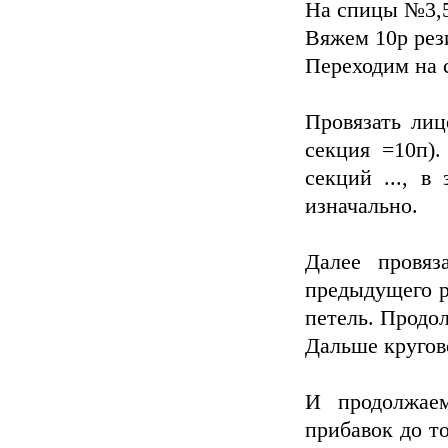
На спицы №3,5
Вяжем 10р рез
Переходим на 
Провязать лиц
секция =10п).
секций ..., в
изначально.
Далее провяз
предыдущего р
петель. Продол
Дальше кругов
И продолжае
прибавок до т