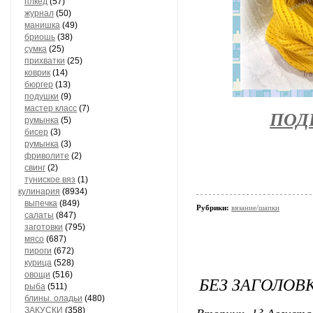
плкед
(57)
журнал
(50)
манишка
(49)
бриошь
(38)
сумка
(25)
прихватки
(25)
коврик
(14)
бюргер
(13)
подушки
(9)
мастер класс
(7)
ПОД
румынка
(5)
бисер
(3)
румынка
(3)
фриволите
(2)
свинг
(2)
туниское вяз
(1)
кулинария
(8934)
выпечка
(849)
Рубрики:
вязание/шапки
салаты
(847)
заготовки
(795)
мясо
(687)
пироги
(672)
курица
(528)
овощи
(516)
БЕЗ ЗАГОЛОВ
рыба
(511)
блины. оладьи
(480)
Вторник, 13 Августа 
ЗАКУСКИ
(358)