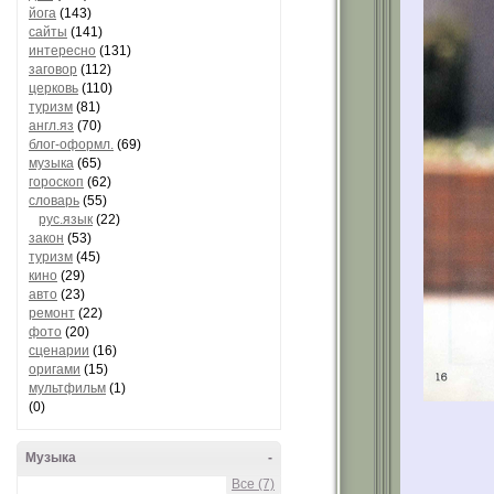
йога
(143)
сайты
(141)
интересно
(131)
заговор
(112)
церковь
(110)
туризм
(81)
англ.яз
(70)
блог-оформл.
(69)
музыка
(65)
гороскоп
(62)
словарь
(55)
рус.язык
(22)
закон
(53)
туризм
(45)
кино
(29)
авто
(23)
ремонт
(22)
фото
(20)
сценарии
(16)
оригами
(15)
мультфильм
(1)
(0)
Музыка
-
Все (7)