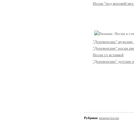
Носки "под коровий мех
"Деревенские" мужские
"Деревенские" носки цв
Носки со вставкой
"Деревенские" детские 
Рубрики:
вязание/носки