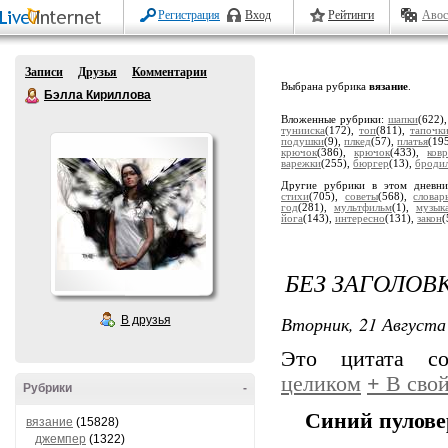
Регистрация
Вход
Рейтинги
Авос
Записи
Друзья
Комментарии
Выбрана рубрика
вязание
.
Бэлла Кириллова
Вложенные рубрики:
шапки
(622)
тунииска
(172),
топ
(811),
тапочк
подушки
(9),
плкед
(57),
платья
(19
крючок
(386),
крючок
(433),
ков
варежки
(255),
бюргер
(13),
броди
Другие рубрики в этом дневн
стихи
(705),
советы
(568),
словар
год
(281),
мультфильм
(1),
музык
йога
(143),
интересно
(131),
закон
(
БЕЗ ЗАГОЛОВ
Вторник, 21 Августа 
В друзья
Это цитата с
целиком
+
В свой
Рубрики
-
Синий пуловер
вязание
(15828)
джемпер
(1322)