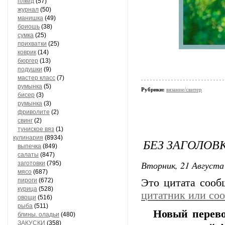
плкед
(57)
журнал
(50)
манишка
(49)
бриошь
(38)
сумка
(25)
прихватки
(25)
коврик
(14)
бюргер
(13)
подушки
(9)
мастер класс
(7)
румынка
(5)
Рубрики:
вязание/свитер
бисер
(3)
румынка
(3)
фриволите
(2)
свинг
(2)
туниское вяз
(1)
кулинария
(8934)
БЕЗ ЗАГОЛОВ
выпечка
(849)
салаты
(847)
Вторник, 21 Августа 
заготовки
(795)
мясо
(687)
пироги
(672)
Это цитата соо
курица
(528)
цитатник или со
овощи
(516)
рыба
(511)
Новый перево
блины. оладьи
(480)
ЗАКУСКИ
(358)