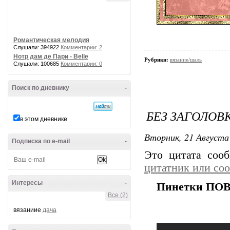
Романтическая мелодия
Слушали: 394922
Комментарии: 2
Нотр дам де Пари - Belle
Рубрики:
вязание/шаль
Слушали: 100685
Комментарии: 0
Поиск по дневнику
-
БЕЗ ЗАГОЛОВ
в этом дневнике
Вторник, 21 Августа 
Подписка по e-mail
-
Это цитата со
цитатник или со
Интересы
-
Пинетки П
Все (2)
вязаниие
дача