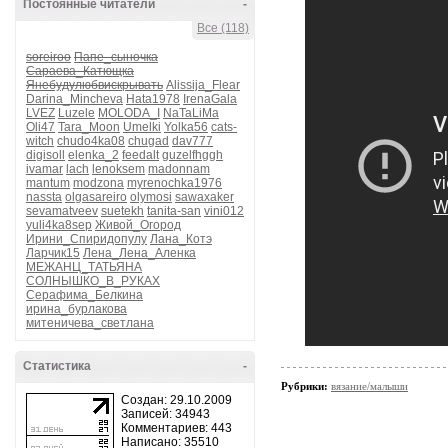
Постоянные читатели
-
Все (118)
soreiroo
Папе_сыночка
Сараева_Катющка
Янебудулюбвискрывать
Alissija_Flear
Darina_Mincheva
Hata1978
IrenaGala
LVEZ
Luzele
MOLODA_I
NaTaLiMa
Oli47
Tara_Moon
Umelki
Yolka56
cats-
witch
chudo4ka08
chugad
dav777
digisoll
elenka_2
feedalt
guzelfhggh
ivamar
lach
lenoksem
madonnam
mantum
modzona
myrenochka1976
nassta
olgasareiro
olymosi
sawaxaker
sevamatveev
suetekh
tanita-san
vini012
yuli4ka8sep
Живой_Огород
Ирини_Спиридопулу
Лана_Котэ
Ларчик15
Лена_Лена_Аленка
МЕЖАНЦ_ТАТЬЯНА
СОЛНЫШКО_В_РУКАХ
Серафима_Белкина
ирина_бурлакова
митеничева_светлана
Статистика
-
Рубрики:
вязание/малыши
Создан: 29.10.2009
Записей: 34943
Комментариев: 443
Написано: 35510