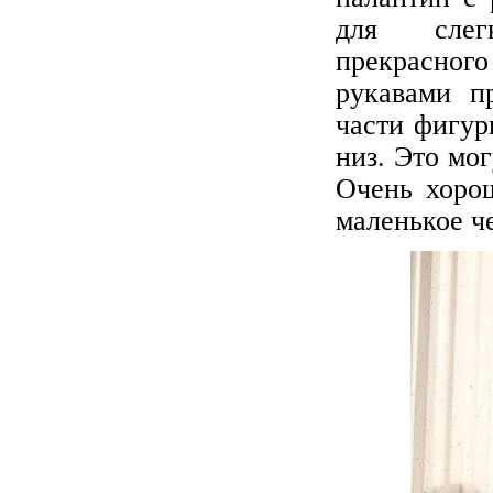
для слегк
прекрасног
рукавами п
части фигур
низ. Это мо
Очень хорош
маленькое ч