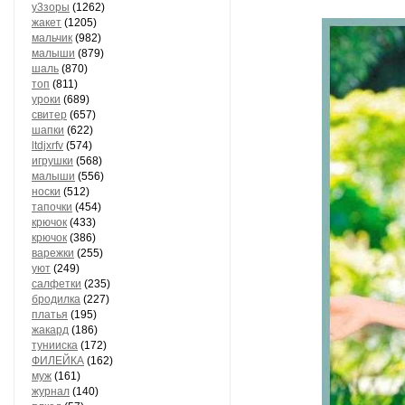
у3зоры
(1262)
жакет
(1205)
мальчик
(982)
малыши
(879)
шаль
(870)
топ
(811)
уроки
(689)
свитер
(657)
шапки
(622)
ltdjxrfv
(574)
игрушки
(568)
малыши
(556)
носки
(512)
тапочки
(454)
крючок
(433)
крючок
(386)
варежки
(255)
уют
(249)
салфетки
(235)
бродилка
(227)
платья
(195)
жакард
(186)
тунииска
(172)
ФИЛЕЙКА
(162)
муж
(161)
журнал
(140)