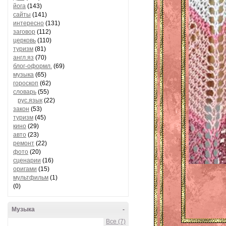
йога
(143)
сайты
(141)
интересно
(131)
заговор
(112)
церковь
(110)
туризм
(81)
англ.яз
(70)
блог-оформл.
(69)
музыка
(65)
гороскоп
(62)
словарь
(55)
рус.язык
(22)
закон
(53)
туризм
(45)
кино
(29)
авто
(23)
ремонт
(22)
фото
(20)
сценарии
(16)
оригами
(15)
мультфильм
(1)
(0)
Музыка
-
Все (7)