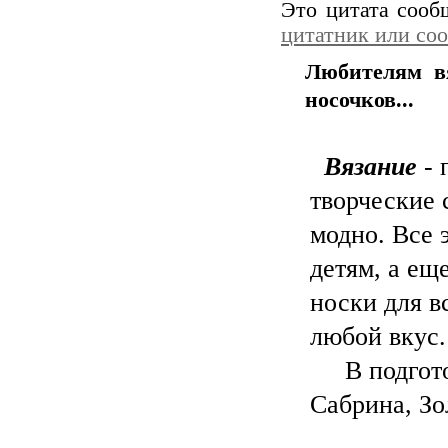
Это цитата соо
цитатник или со
Любителям вя
носочков...
Вязание
- 
творческие 
модно. Все 
детям, а ещ
носки для в
любой вкус.
В подготов
Сабрина, Зо