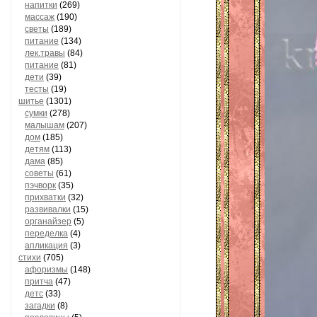
напитки
(269)
массаж
(190)
светы
(189)
питание
(134)
лек.травы
(84)
питание
(81)
дети
(39)
тесты
(19)
шитье
(1301)
сумки
(278)
малышам
(207)
дом
(185)
детям
(113)
дама
(85)
советы
(61)
пэчворк
(35)
прихватки
(32)
развивалки
(15)
органайзер
(5)
переделка
(4)
апликация
(3)
стихи
(705)
афоризмы
(148)
притча
(47)
детс
(33)
загадки
(8)