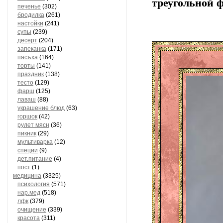
треугольной 
печенье
(302)
бродилка
(261)
настойки
(241)
супы
(239)
десерт
(204)
запеканка
(171)
пасъха
(164)
торты
(141)
праздник
(138)
тесто
(129)
фарш
(125)
лаваш
(88)
украшение блюд
(63)
горшок
(42)
рулет мясн
(36)
пикник
(29)
мультиварка
(12)
специи
(9)
дет.питание
(4)
пост
(1)
медицина
(3325)
психология
(571)
нар.мед
(518)
лфк
(379)
очищение
(339)
красота
(311)