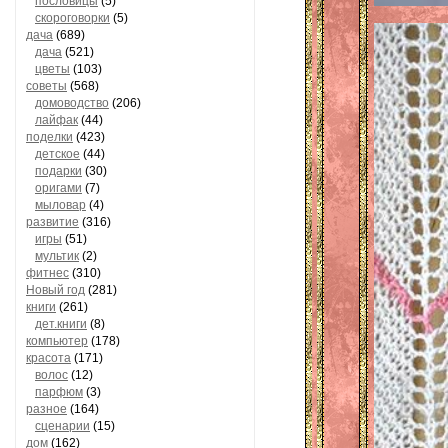
пословицы
(5)
скороговорки
(5)
дача
(689)
дача
(521)
цветы
(103)
советы
(568)
домоводство
(206)
лайфак
(44)
поделки
(423)
детское
(44)
подарки
(30)
оригами
(7)
мыловар
(4)
развитие
(316)
игры
(51)
мультик
(2)
фитнес
(310)
Новый год
(281)
книги
(261)
дет.книги
(8)
компьютер
(178)
красота
(171)
волос
(12)
парфюм
(3)
разное
(164)
сценарии
(15)
дом
(162)