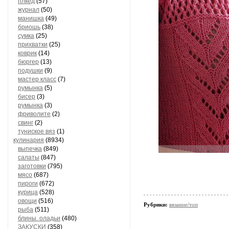
плкед
(57)
журнал
(50)
манишка
(49)
бриошь
(38)
сумка
(25)
прихватки
(25)
коврик
(14)
бюргер
(13)
подушки
(9)
мастер класс
(7)
румынка
(5)
бисер
(3)
румынка
(3)
фриволите
(2)
свинг
(2)
туниское вяз
(1)
кулинария
(8934)
выпечка
(849)
салаты
(847)
заготовки
(795)
мясо
(687)
пироги
(672)
курица
(528)
овощи
(516)
Рубрики:
вязание/топ
рыба
(511)
блины. оладьи
(480)
ЗАКУСКИ
(358)