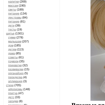
напитки
(269)
массаж
(190)
светы
(189)
питание
(134)
лек.травы
(84)
питание
(81)
дети
(39)
тесты
(19)
шитье
(1301)
сумки
(278)
малышам
(207)
дом
(185)
детям
(113)
дама
(85)
советы
(61)
пэчворк
(35)
прихватки
(32)
развивалки
(15)
органайзер
(5)
переделка
(4)
апликация
(3)
стихи
(705)
афоризмы
(148)
притча
(47)
детс
(33)
загадки
(8)