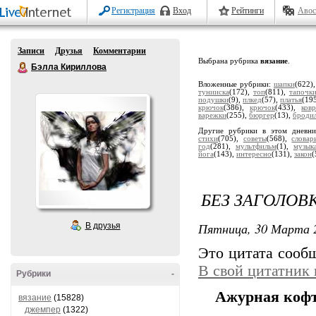
Регистрация
Вход
Рейтинги
Авос
Записи
Друзья
Комментарии
Выбрана рубрика
вязание
.
Бэлла Кириллова
Вложенные рубрики:
шапки
(622)
тунииска
(172),
топ
(811),
тапочк
подушки
(9),
плкед
(57),
платья
(19
крючок
(386),
крючок
(433),
ков
варежки
(255),
бюргер
(13),
броди
Другие рубрики в этом дневн
стихи
(705),
советы
(568),
словар
год
(281),
мультфильм
(1),
музык
йога
(143),
интересно
(131),
закон
(
БЕЗ ЗАГОЛОВ
Пятница, 30 Марта 2
В друзья
Это цитата соо
В свой цитатник
Рубрики
-
Ажурная коф
вязание
(15828)
джемпер
(1322)