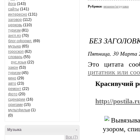
йога
(143)
Рубрики:
вязание/игрушки
сайты
(141)
интересно
(131)
заговор
(112)
церковь
(110)
туризм
(81)
англ.яз
(70)
БЕЗ ЗАГОЛОВ
блог-оформл.
(69)
музыка
(65)
гороскоп
(62)
Пятница, 30 Марта 2
словарь
(55)
рус.язык
(22)
Это цитата со
закон
(53)
цитатник или со
туризм
(45)
кино
(29)
Красивучий р
авто
(23)
ремонт
(22)
фото
(20)
сценарии
(16)
http://postila.
оригами
(15)
мультфильм
(1)
(0)
Вывязыв
узором, спи
Музыка
-
Все (7)