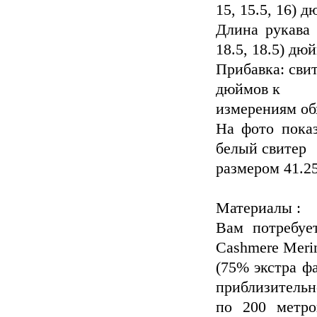
15, 15.5, 16) д
Длина рукава 
18.5, 18.5) дю
Прибавка: свит
дюймов к
измерениям обх
На фото показ
белый свитер
размером 41.2
Материалы :
Вам потребует
Cashmere Meri
(75% экстра ф
приблизительн
по 200 метро