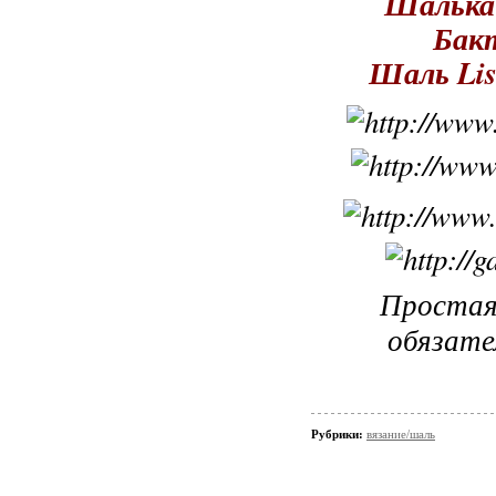
Шалька 
Бакт
Шаль Lisa
Простая,
обязате
Рубрики:
вязание/шаль