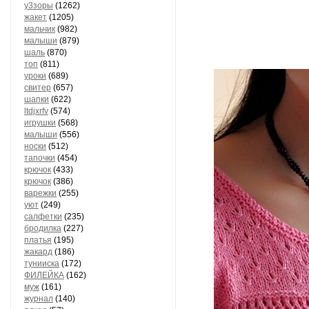
у3зоры
(1262)
жакет
(1205)
мальчик
(982)
малыши
(879)
шаль
(870)
топ
(811)
уроки
(689)
свитер
(657)
шапки
(622)
ltdjxrfv
(574)
игрушки
(568)
малыши
(556)
носки
(512)
тапочки
(454)
крючок
(433)
крючок
(386)
варежки
(255)
уют
(249)
салфетки
(235)
бродилка
(227)
платья
(195)
жакард
(186)
тунииска
(172)
ФИЛЕЙКА
(162)
муж
(161)
журнал
(140)