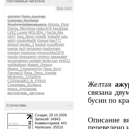
Постоянные читатели
-
Все (118)
soreiroo
Папе_сыночка
Сараева_Катющка
Янебудулюбвискрывать
Alissija_Flear
Darina_Mincheva
Hata1978
IrenaGala
LVEZ
Luzele
MOLODA_I
NaTaLiMa
Oli47
Tara_Moon
Umelki
Yolka56
cats-
witch
chudo4ka08
chugad
dav777
digisoll
elenka_2
feedalt
guzelfhggh
ivamar
lach
lenoksem
madonnam
mantum
modzona
myrenochka1976
nassta
olgasareiro
olymosi
sawaxaker
sevamatveev
suetekh
tanita-san
vini012
yuli4ka8sep
Живой_Огород
Ирини_Спиридопулу
Лана_Котэ
Ларчик15
Лена_Лена_Аленка
МЕЖАНЦ_ТАТЬЯНА
СОЛНЫШКО_В_РУКАХ
Желтая
ажу
Серафима_Белкина
ирина_бурлакова
связана дву
митеничева_светлана
бусин по кр
Статистика
-
Создан: 29.10.2009
Описание вя
Записей: 34943
Комментариев: 443
переведено и
Написано: 35510