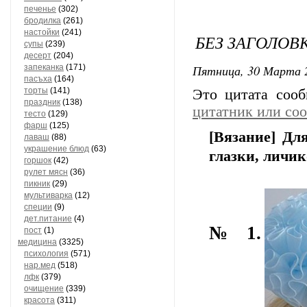
печенье
(302)
бродилка
(261)
настойки
(241)
БЕЗ ЗАГОЛОВ
супы
(239)
десерт
(204)
Пятница, 30 Марта 2
запеканка
(171)
пасъха
(164)
торты
(141)
Это цитата соо
праздник
(138)
цитатник или со
тесто
(129)
фарш
(125)
[Вязание] Дл
лаваш
(88)
украшение блюд
(63)
глазки, личик
горшок
(42)
рулет мясн
(36)
пикник
(29)
мультиварка
(12)
специи
(9)
дет.питание
(4)
№ 1.
пост
(1)
медицина
(3325)
психология
(571)
нар.мед
(518)
лфк
(379)
очищение
(339)
красота
(311)