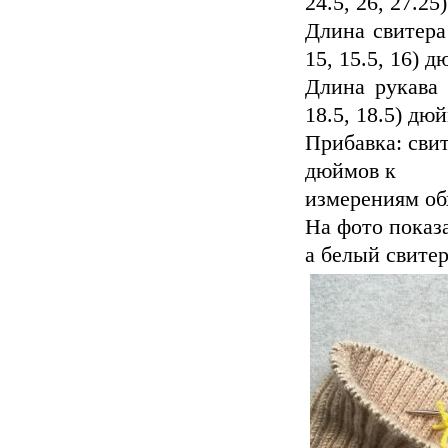
24.5, 26, 27.25
Длина свитера
15, 15.5, 16) д
Длина рукава 
18.5, 18.5) дю
Прибавка: свит
дюймов к
измерениям обх
На фото показ
а белый свите