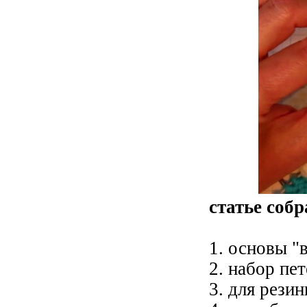
статье соб
1. основы "
2. набор пет
3. для резин