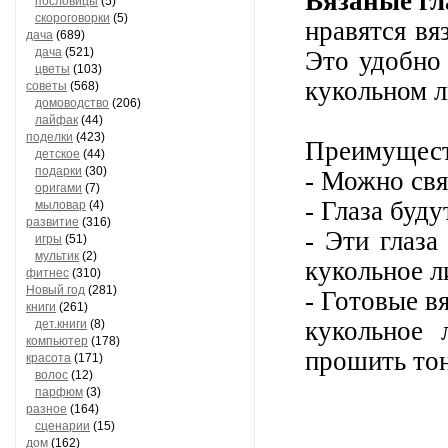
Вязаные гл
пословицы
(5)
скороговорки
(5)
нравятся вя
дача
(689)
дача
(521)
Это удобно 
цветы
(103)
кукольном л
советы
(568)
домоводство
(206)
лайфак
(44)
поделки
(423)
Преимущест
детское
(44)
подарки
(30)
- Можно свя
оригами
(7)
- Глаза буд
мыловар
(4)
развитие
(316)
- Эти глаза
игры
(51)
мультик
(2)
кукольное л
фитнес
(310)
Новый год
(281)
- Готовые в
книги
(261)
кукольное
дет.книги
(8)
компьютер
(178)
прошить тон
красота
(171)
волос
(12)
парфюм
(3)
разное
(164)
сценарии
(15)
дом
(162)