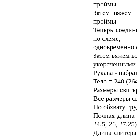
проймы.
Затем вяжем 
проймы.
Теперь соедин
по схеме,
одновременно 
Затем вяжем в
укороченными 
Рукава - набрать
Тело = 240 (264
Размеры свите
Все размеры св
По обхвату груд
Полная длина с
24.5, 26, 27.25
Длина свитера