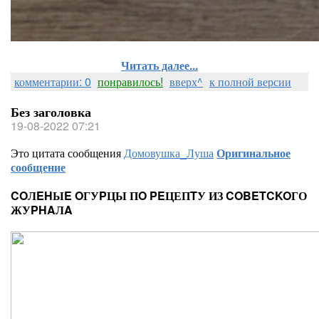
Читать далее...
комментарии: 0
понравилось!
вверх^
к полной версии
Без заголовка
19-08-2022 07:21
Это цитата сообщения
Домовушка_Луша
Оригинальное
сообщение
COЛEHЫE OГУPЦЫ ПO PEЦЕПTУ ИЗ COBETCKOГО
ЖУPHAЛA