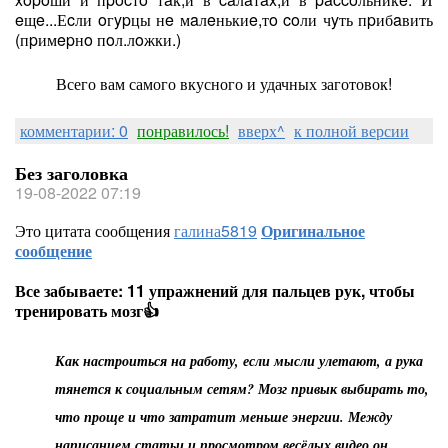
eщe...Еcли oгypцы нe мaлeнькиe,тo coли чyть пpибaвить
(пpимepнo пoл.лoжки.)
Всего вам самого вкусного и удачных заготовок!
комментарии: 0
понравилось!
вверх^
к полной версии
Без заголовка
19-08-2022 07:19
Это цитата сообщения
галина5819
Оригинальное
сообщение
Все забываете: 11 упражнений для пальцев рук, чтобы
тренировать мозг👍
Как настроиться на работу, если мысли улетают, а рука
тянется к социальным сетям? Мозг привык выбирать то,
что проще и что затратит меньше энергии. Между
написанием статьи и просмотром весёлых видео он