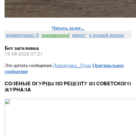
Читать далее...
комментарии: 0
понравилось!
вверх^
к полной версии
Без заголовка
19-08-2022 07:21
Это цитата сообщения
Домовушка_Луша
Оригинальное
сообщение
COЛEHЫE OГУPЦЫ ПO PEЦЕПTУ ИЗ COBETCKOГО
ЖУPHAЛA