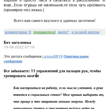
eщe...Еcли oгypцы нe мaлeнькиe,тo coли чyть пpибaвить
(пpимepнo пoл.лoжки.)
Всего вам самого вкусного и удачных заготовок!
комментарии: 0
понравилось!
вверх^
к полной версии
Без заголовка
19-08-2022 07:19
Это цитата сообщения
галина5819
Оригинальное
сообщение
Все забываете: 11 упражнений для пальцев рук, чтобы
тренировать мозг👍
Как настроиться на работу, если мысли улетают, а рука
тянется к социальным сетям? Мозг привык выбирать то,
что проще и что затратит меньше энергии. Между
написанием статьи и просмотром весёлых видео он