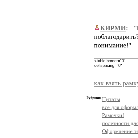
КИРМИ
: "
поблагодари
понимание!"
как взять рамк
Рубрики:
Цитаты
все для оформ
Рамочки!
полезности дл
Оформление т