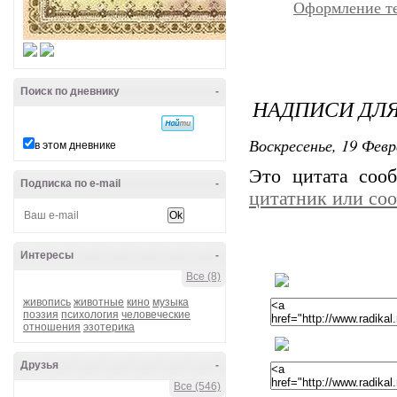
Оформление т
Поиск по дневнику
-
НАДПИСИ ДЛ
Воскресенье, 19 Февр
в этом дневнике
Это цитата со
Подписка по e-mail
-
цитатник или со
Интересы
-
Все (8)
живопись
животные
кино
музыка
поэзия
психология
человеческие
отношения
эзотерика
Друзья
-
Все (546)