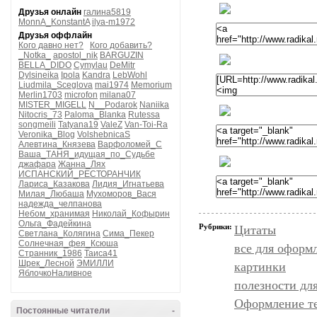
Друзья онлайн
галина5819
MonnA_KonstantA
ilya-m1972
Друзья оффлайн
Кого давно нет?
Кого добавить?
_Notka_
apostol_nik
BARGUZIN
BELLA_DIDO
Cymylau
DeMitr
Dylsineika
Ipola
Kandra
LebWohl
Liudmila_Sceglova
mai1974
Memorium
Merlin1703
microfon
milana07
MISTER_MIGELL
N__Podarok
Naniika
Nitocris_73
Paloma_Blanka
Rutessa
songmeili
Tatyana19
ValeZ
Van-Toi-Ra
Veronika_Blog
VolshebnicaS
Алевтина_Князева
Варфоломей_С
Ваша_ТАНЯ_идущая_по_Судьбе
джафара
Жанна_Лях
ИСПАНСКИЙ_РЕСТОРАНЧИК
Лариса_Казакова
Лидия_Игнатьева
Милая_Любаша
Мухоморов_Вася
надежда_челпанова
Небом_хранимая
Николай_Кофырин
Ольга_Фадейкина
Рубрики:
Цитаты
Светлана_Колягина
Сима_Пекер
Солнечная_фея_Ксюша
все для оформ
Странник_1986
Таиса41
Шрек_Лесной
ЭМИЛЛИ
картинки
ЯблочкоНаливное
полезности дл
Оформление т
Постоянные читатели
-