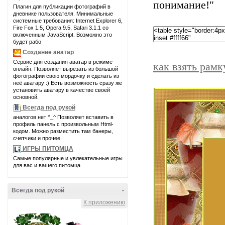
понимание!"
Плагин для публикации фотографий в
дневнике пользователя. Минимальные
системные требования: Internet Explorer 6,
Fire Fox 1.5, Opera 9.5, Safari 3.1.1 со
включенным JavaScript. Возможно это
будет рабо
Создание аватар
Сервис для создания аватар в режиме
как взять рамк
онлайн. Позволяет вырезать из большой
фотографии свою мордочку и сделать из
неё аватару :) Есть возможность сразу же
установить аватару в качестве своей
основной.
Всегда под рукой
аналогов нет ^_^ Позволяет вставить в
профиль панель с произвольным Html-
кодом. Можно разместить там банеры,
счетчики и прочее
ИГРЫ ПИТОМЦА
Самые популярные и увлекательные игры
для вас и вашего питомца.
Всегда под рукой
-
К приложению