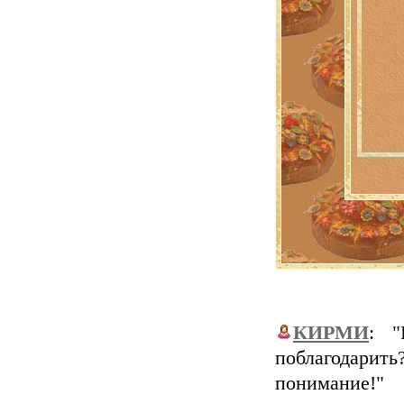
КИРМИ
: "
поблагодари
понимание!"