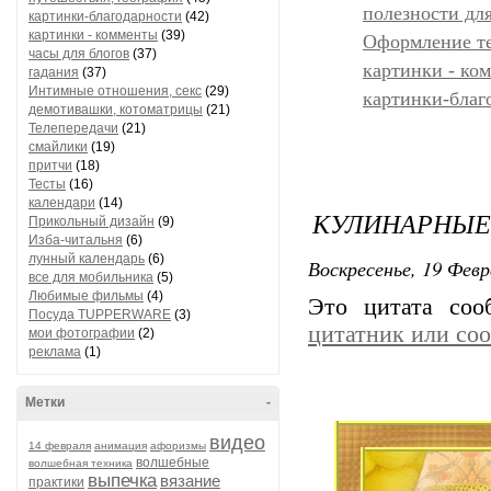
полезности дл
картинки-благодарности
(42)
картинки - комменты
(39)
Оформление т
часы для блогов
(37)
картинки - ко
гадания
(37)
Интимные отношения, секс
(29)
картинки-благ
демотивашки, котоматрицы
(21)
Телепередачи
(21)
смайлики
(19)
притчи
(18)
Тесты
(16)
календари
(14)
КУЛИНАРНЫЕ
Прикольный дизайн
(9)
Изба-читальня
(6)
лунный календарь
(6)
Воскресенье, 19 Февр
все для мобильника
(5)
Любимые фильмы
(4)
Это цитата со
Посуда TUPPERWARE
(3)
цитатник или со
мои фотографии
(2)
реклама
(1)
Метки
-
видео
14 февраля
анимация
афоризмы
волшебные
волшебная техника
выпечка
вязание
практики