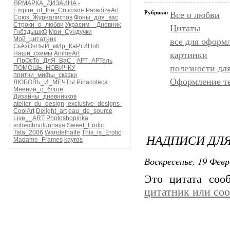
ЯРМАРКА_ДИЗАЙНА
-
Empire_of_the_Criticism-
ParadizeArt
Рубрики:
Все о любви
Союз_Журналистов
Фоны_для_вас
Строки_о_любви
Украсим__Дневник
Цитаты
ГнёздышкО
Мои_Сундучки
Мой_цитатник
все для оформ
СкАзОчНыЙ_мИр_КаРтИНоК
Наши_схемы
AnimeArt
картинки
_ПрОсТо_ДлЯ_ВаС_
АРТ_АРТель
полезности дл
ПОМОЩЬ_НОВИЧКУ
притчи_мифы_сказки
Оформление т
ЛЮБОВЬ_И_МЕЧТЫ
Pinacoteca
Мнение_о_блоге
Дизайны_дневничков
atelier_du_design
-exclusive_designs-
CoolArt
Delight_art
eau_de_source
Live__ART
Photoshopinka
solnechnolunnaya
Sweet_Erotic
Tata_2006
Wandelhalle
This_is_Erotic
НАДПИСИ ДЛЯ
Madame_Frames
kayros
Воскресенье, 19 Февр
Это цитата со
цитатник или со