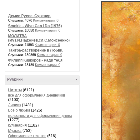
Демис Русос. Сувенир.
Слушали: 4870
Комментарии: 0
Smokie - What Can I Do (1976)
Слушали: 18850
Комментарии: 0
МОЛИТВА
(муз.И.Наджиев,сл.С.Моисеенко)
Слушали: 11893
Комментарии: 0
Тантра-растворение в Любви.
Слушали: 139869
Комментарии: 0
Филипп Киркоров - Ради тебя
Слушали: 13189
Комментарии: 0
Рубрики
-
Цитаты
(6121)
все для оформления дневников
(2103)
Лирика
(1481)
Все о любви
(1426)
полезности для оформления днева
(1277)
кулинария
(1182)
Музыка
(753)
Оформление текстов
(616)