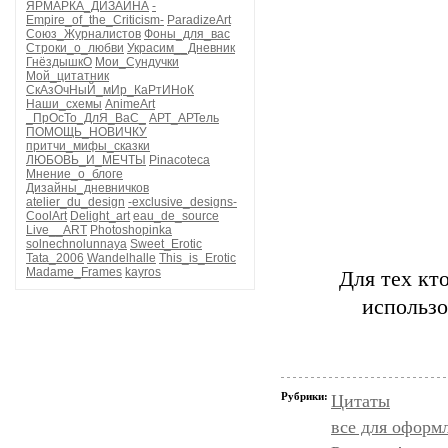
ЯРМАРКА_ДИЗАЙНА
-
Empire_of_the_Criticism-
ParadizeArt
Союз_Журналистов
Фоны_для_вас
Строки_о_любви
Украсим__Дневник
ГнёздышкО
Мои_Сундучки
Мой_цитатник
СкАзОчНыЙ_мИр_КаРтИНоК
Наши_схемы
AnimeArt
_ПрОсТо_ДлЯ_ВаС_
АРТ_АРТель
ПОМОЩЬ_НОВИЧКУ
притчи_мифы_сказки
ЛЮБОВЬ_И_МЕЧТЫ
Pinacoteca
Мнение_о_блоге
Дизайны_дневничков
atelier_du_design
-exclusive_designs-
CoolArt
Delight_art
eau_de_source
Live__ART
Photoshopinka
solnechnolunnaya
Sweet_Erotic
Tata_2006
Wandelhalle
This_is_Erotic
Madame_Frames
kayros
Для тех кт
использо
Рубрики:
Цитаты
все для оформ