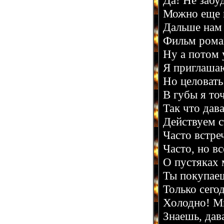
Да! Не забу
Можно еще ш
Дальше нам 
Фильм роман
Ну а потом 
Я приглаша
Но целовать
В губы я то
Так что дав
Действуем с
Часто встре
Часто, но в
О пустяках 
Ты покупае
Только сегод
Холодно! Мн
Знаешь, дав