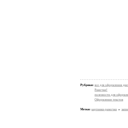
Рубрики:
все для оформления дне
Рамочки!
полезности для оформл
Оформление текстов
Метки:
картинки-рамочки
запи