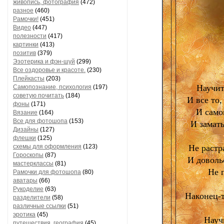
живопись, фотография
(472)
разное
(460)
Рамочки!
(451)
Видео
(447)
полезности
(417)
картинки
(413)
позитив
(379)
Эзотерика и фэн-шуй
(299)
Все оздоровье и красоте.
(230)
Плейкасты
(203)
Научит
Самопознание, психология
(197)
советую почитать
(184)
И все то,
фоны
(171)
И само
Вязание
(164)
Все для фотошопа
(153)
И замат
Дизайны
(127)
флешки
(125)
схемы для оформления
(123)
Не растр
Гороскопы
(87)
И доволь
мастерклассы
(81)
Не 
Рамочки для фотошопа
(80)
аватары
(66)
Рукоделие
(63)
Наконец-т
разделители
(58)
различные ссылки
(51)
эротика
(45)
Науч
путешествия, география
(45)