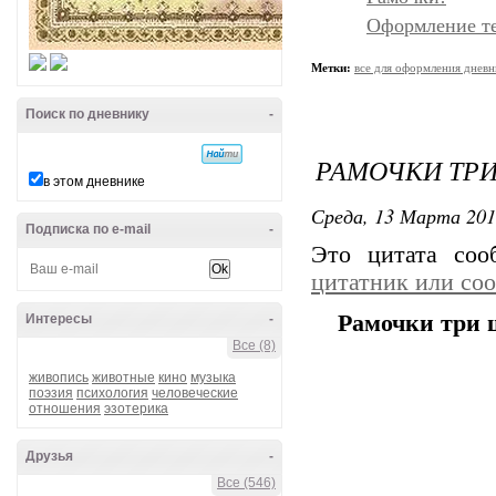
Оформление т
Метки:
все для оформления дневн
Поиск по дневнику
-
РАМОЧКИ ТРИ
в этом дневнике
Среда, 13 Марта 201
Подписка по e-mail
-
Это цитата со
цитатник или со
Рамочки три 
Интересы
-
Все (8)
живопись
животные
кино
музыка
поэзия
психология
человеческие
отношения
эзотерика
Друзья
-
Все (546)