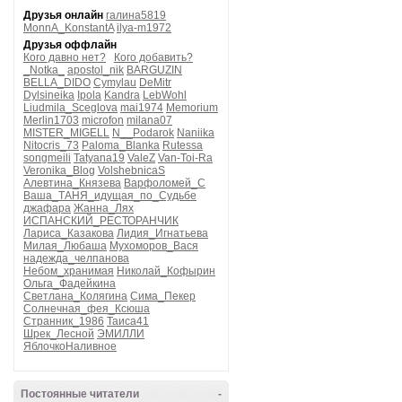
Друзья онлайн
галина5819
MonnA_KonstantA
ilya-m1972
Друзья оффлайн
Кого давно нет?
Кого добавить?
_Notka_
apostol_nik
BARGUZIN
BELLA_DIDO
Cymylau
DeMitr
Dylsineika
Ipola
Kandra
LebWohl
Liudmila_Sceglova
mai1974
Memorium
Merlin1703
microfon
milana07
MISTER_MIGELL
N__Podarok
Naniika
Nitocris_73
Paloma_Blanka
Rutessa
songmeili
Tatyana19
ValeZ
Van-Toi-Ra
Veronika_Blog
VolshebnicaS
Алевтина_Князева
Варфоломей_С
Ваша_ТАНЯ_идущая_по_Судьбе
джафара
Жанна_Лях
ИСПАНСКИЙ_РЕСТОРАНЧИК
Лариса_Казакова
Лидия_Игнатьева
Милая_Любаша
Мухоморов_Вася
надежда_челпанова
Небом_хранимая
Николай_Кофырин
Ольга_Фадейкина
Светлана_Колягина
Сима_Пекер
Солнечная_фея_Ксюша
Странник_1986
Таиса41
Шрек_Лесной
ЭМИЛЛИ
ЯблочкоНаливное
Постоянные читатели
-