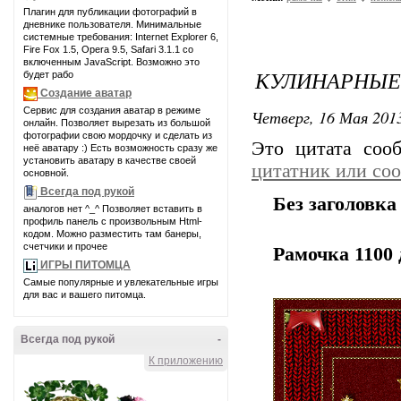
Плагин для публикации фотографий в
дневнике пользователя. Минимальные
системные требования: Internet Explorer 6,
Fire Fox 1.5, Opera 9.5, Safari 3.1.1 со
включенным JavaScript. Возможно это
КУЛИНАРНЫЕ
будет рабо
Создание аватар
Сервис для создания аватар в режиме
Четверг, 16 Мая 2013
онлайн. Позволяет вырезать из большой
фотографии свою мордочку и сделать из
Это цитата со
неё аватару :) Есть возможность сразу же
установить аватару в качестве своей
цитатник или со
основной.
Всегда под рукой
Без заголовка
аналогов нет ^_^ Позволяет вставить в
профиль панель с произвольным Html-
кодом. Можно разместить там банеры,
счетчики и прочее
Рамочка 1100 
ИГРЫ ПИТОМЦА
Самые популярные и увлекательные игры
для вас и вашего питомца.
Всегда под рукой
-
К приложению