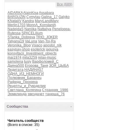
Все (689)
AIDARKA
AlainKisa
Assabara
BARGUZIN
Cymylau
Galina_17
Galyko
KNataliV
Kandra
MaryLandMary
Merlin1703
MonnA_KonstantA
NadejdaS
Naniika
Nattaliya
Peneloppa-
Rutessa
SPACELilium
STanka_Dobreva
TRIO_JOKER
Tatyana19
VaLuna
Van-Toi-Ra
Veronika_Blog
Vsiaco
apostol_nik
easypay-shop
esoterick
jagusya
konsyltacii_Investment_objects
mai1974
mila3259
relax-music
samolena
tusiy
Варфоломей_С
Даяна500
Егорова_Таня
ЗОЯ_ЦЫБА
Ледитата
НАДИНА57
ОДНА_ИЗ_НЕМНОГИ
Полковник_Баранец
Рафида_Пронина
Рецепты_и_Рукоделие
Светлана_Колягина
Странник_1986
Эрмилинда
звездачет
танюша_76
Сообщества
-
Читатель сообществ
(Всего в списке: 35)