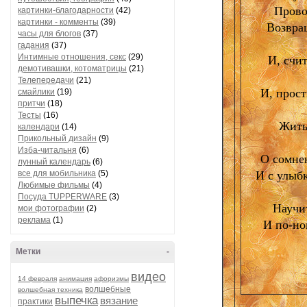
Прово
картинки-благодарности
(42)
картинки - комменты
(39)
Возвращ
часы для блогов
(37)
гадания
(37)
Интимные отношения, секс
(29)
И, счи
демотивашки, котоматрицы
(21)
Телепередачи
(21)
И, прост
смайлики
(19)
притчи
(18)
Тесты
(16)
Жить
календари
(14)
Прикольный дизайн
(9)
Изба-читальня
(6)
О сомнен
лунный календарь
(6)
все для мобильника
(5)
И с улыбк
Любимые фильмы
(4)
Посуда TUPPERWARE
(3)
Научи
мои фотографии
(2)
реклама
(1)
И по-но
Метки
-
видео
14 февраля
анимация
афоризмы
волшебные
волшебная техника
выпечка
вязание
практики