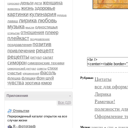
деньги
женщина
дети
гороскоп
здоровье
жизнь
живопись
кулинария
картинки
курица
лирика
любовь
лаваш
музыка
одностишья
мысли
плеер
отношения
открытки
плейкаст
поздравление
позитив
поздравления
рецепт
привлечение
рецепты
салат
ритуал
симорон
симоронские техники
стихи
симоронский ритуал
советы
фасоль
счастье
упражнения
фэн-шуй
флешки
Рубрики:
флешка
Цитаты
чувства
эротика
юмор
все для оформ
Лирика
Приложения
-
Рамочки!
Все (10)
полезности дл
Открытки
Оформление т
Перерожденный каталог открыток на все
случаи жизни
Я - фотограф
Метки:
рамочка
стих
пожел