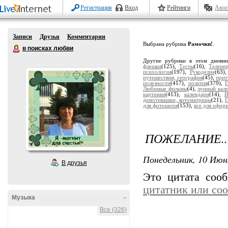
Регистрация
Вход
Рейтинги
Авос
Записи
Друзья
Комментарии
Выбрана рубрика
Рамочки!
.
в поисках любви
Другие рубрики в этом дневн
флешки
(125),
Тесты
(16),
Телепе
психология
(197),
Рукоделие
(63)
путешествия, география
(45),
прит
полезности
(417),
позитив
(379),
П
Любимые фильмы
(4),
лунный кал
картинки
(413),
календари
(14),
И
демотивашки, котоматрицы
(21),
Г
для фотошопа
(153),
все для офор
ПОЖЕЛАНИЕ..
Понедельник, 10 Июн
В друзья
Это цитата соо
цитатник или со
Музыка
-
Все (326)