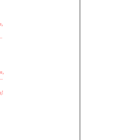
ы,
–
я,
–
д!