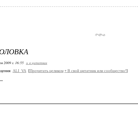
ГОЛОВКА
ря 2009 г. 16:55
+ в цитатник
бщения
ALI_VA
[
Прочитать целиком
+
В свой цитатник или сообщество!
]
..