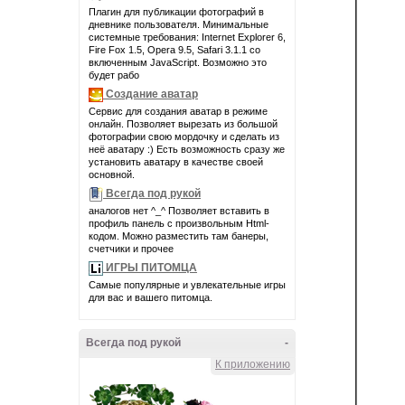
Плагин для публикации фотографий в
дневнике пользователя. Минимальные
системные требования: Internet Explorer 6,
Fire Fox 1.5, Opera 9.5, Safari 3.1.1 со
включенным JavaScript. Возможно это
будет рабо
Создание аватар
Сервис для создания аватар в режиме
онлайн. Позволяет вырезать из большой
фотографии свою мордочку и сделать из
неё аватару :) Есть возможность сразу же
установить аватару в качестве своей
основной.
Всегда под рукой
аналогов нет ^_^ Позволяет вставить в
профиль панель с произвольным Html-
кодом. Можно разместить там банеры,
счетчики и прочее
ИГРЫ ПИТОМЦА
Самые популярные и увлекательные игры
для вас и вашего питомца.
Всегда под рукой
-
К приложению