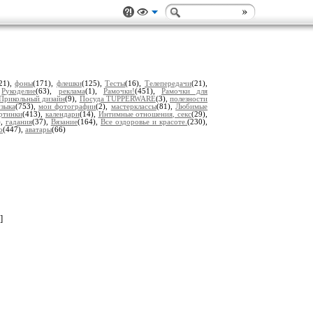
21),
фоны
(171),
флешки
(125),
Тесты
(16),
Телепередачи
(21),
,
Рукоделие
(63),
реклама
(1),
Рамочки!
(451),
Рамочки для
Прикольный дизайн
(9),
Посуда TUPPERWARE
(3),
полезности
зыка
(753),
мои фотографии
(2),
мастерклассы
(81),
Любимые
ртинки
(413),
календари
(14),
Интимные отношения, секс
(29),
),
гадания
(37),
Вязание
(164),
Все оздоровье и красоте.
(230),
о
(447),
аватары
(66)
]