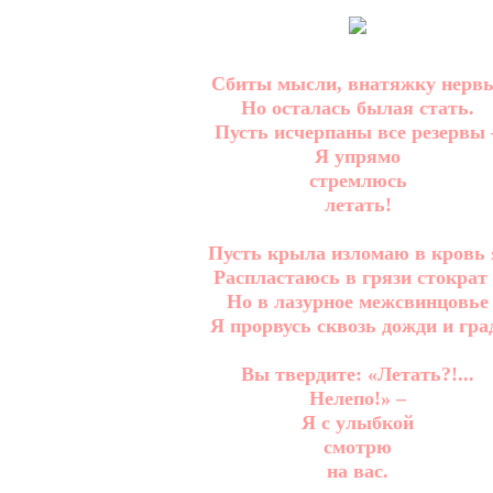
Сбиты мысли, внатяжку нерв
Но осталась былая стать.
Пусть исчерпаны все резервы 
Я упрямо
стремлюсь
летать!
Пусть крыла изломаю в кровь 
Распластаюсь в грязи стократ 
Но в лазурное межсвинцовье
Я прорвусь сквозь дожди и гра
Вы твердите: «Летать?!...
Нелепо!» –
Я с улыбкой
смотрю
на вас.