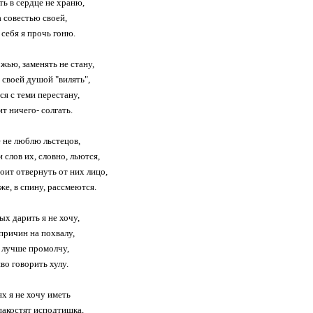
ть в сердце не храню,
а совестью своей,
 себя я прочь гоню.
жью, заменять не стану,
 своей душой "вилять",
ся с теми перестану,
т ничего- солгать.
е не люблю льстецов,
 слов их, словно, льются,
тоит отвернуть от них лицо,
же, в спину, рассмеются.
ых дарить я не хочу,
 причин на похвалу,
я лучше промолчу,
во говорить хулу.
ях я не хочу иметь
пакостят исподтишка,