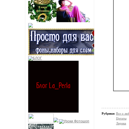
Рубрики:
Все о лю
Цитаты
Лирика