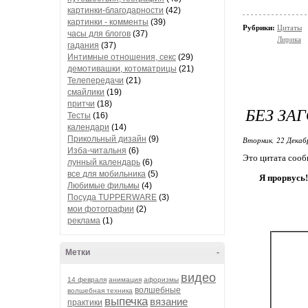
картинки-благодарности
(42)
картинки - комменты
(39)
Рубрики:
Цитаты
часы для блогов
(37)
Лирика
гадания
(37)
Интимные отношения, секс
(29)
демотивашки, котоматрицы
(21)
Телепередачи
(21)
смайлики
(19)
притчи
(18)
БЕЗ ЗА
Тесты
(16)
календари
(14)
Прикольный дизайн
(9)
Вторник, 22 Декаб
Изба-читальня
(6)
Это цитата соо
лунный календарь
(6)
все для мобильника
(5)
Я прорвусь!.
Любимые фильмы
(4)
Посуда TUPPERWARE
(3)
мои фотографии
(2)
реклама
(1)
Метки
-
видео
14 февраля
анимация
афоризмы
волшебные
волшебная техника
выпечка
вязание
практики