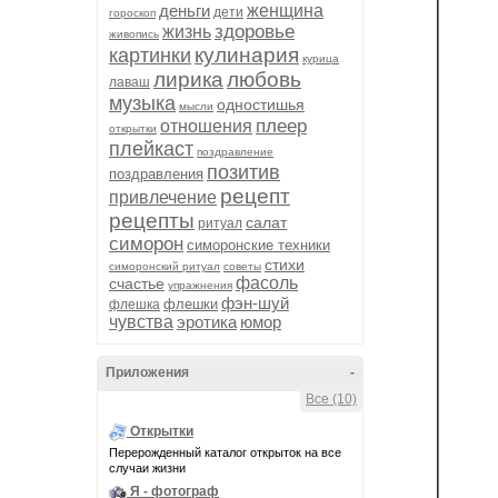
деньги
женщина
дети
гороскоп
здоровье
жизнь
живопись
кулинария
картинки
курица
лирика
любовь
лаваш
музыка
одностишья
мысли
плеер
отношения
открытки
плейкаст
поздравление
позитив
поздравления
рецепт
привлечение
рецепты
салат
ритуал
симорон
симоронские техники
стихи
симоронский ритуал
советы
фасоль
счастье
упражнения
фэн-шуй
флешки
флешка
чувства
эротика
юмор
Приложения
-
Все (10)
Открытки
Перерожденный каталог открыток на все
случаи жизни
Я - фотограф