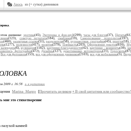
Авось
из (+ сутки) дневников
ирика
.
 этом дневнике:
эротика
(45),
Эзотерика и фэн-шуй
(299),
часы для блогов
(37),
Цитаты
(61
ления
(123),
советую почитать
(184),
смайлики
(19),
Самопознание, психология
(197)
ное
(460),
различные ссылки
(51),
разделители
(58),
путешествия, география
(45),
притчи
(18),
ева
(1277),
полезности
(417),
позитив
(379),
Плейкасты
(203),
Оформление текстов
(616),
Му
 календарь
(6),
кулинария
(1182),
картинки-благодарности
(42),
картинки - комменты
(39),
ка
живопись, фотография
(472),
Дизайны
(127),
демотивашки, котоматрицы
(21),
Гороскопы
(87
,
Все для фотошопа
(153),
все для оформления дневников
(2103),
все для мобильника
(5),
Виде
ГОЛОВКА
ря 2009 г. 16:58
+ в цитатник
бщения
Marina_Margo
[
Прочитать целиком
+
В свой цитатник или сообщество!
ь мне это стихотворение
а пазухой камней