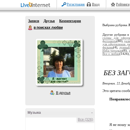
Регистрация
Вход
Рейтинги
Записи
Друзья
Комментарии
Выбрана рубрика
Л
в поисках любви
Другие рубрики в
схемы для оформ
фотошопа
(80),
раз
для оформления дн
фильмы
(4),
лунный
Изба-читальня
(6),
Все о любви
(1426)
БЕЗ ЗА
Вторник, 22 Декаб
Это цитата соо
В друзья
Понравилос
Музыка
-
Все (326)
Я не ношу з