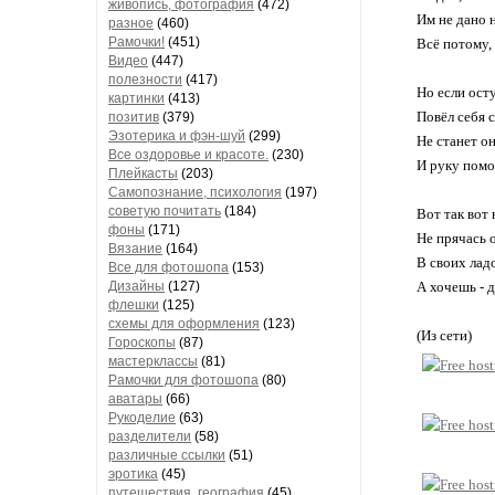
живопись, фотография
(472)
Им не дано 
разное
(460)
Рамочки!
(451)
Всё потому, 
Видео
(447)
полезности
(417)
Но если ост
картинки
(413)
Повёл себя с
позитив
(379)
Эзотерика и фэн-шуй
(299)
Не станет о
Все оздоровье и красоте.
(230)
И руку помо
Плейкасты
(203)
Самопознание, психология
(197)
советую почитать
(184)
Вот так вот 
фоны
(171)
Не прячась о
Вязание
(164)
В своих лад
Все для фотошопа
(153)
Дизайны
(127)
А хочешь - д
флешки
(125)
схемы для оформления
(123)
(Из сети)
Гороскопы
(87)
мастерклассы
(81)
Рамочки для фотошопа
(80)
аватары
(66)
Рукоделие
(63)
разделители
(58)
различные ссылки
(51)
эротика
(45)
путешествия, география
(45)