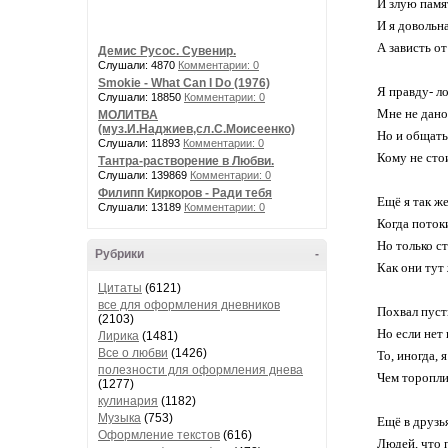
И злую памя
И я довольн
А зависть от
Демис Русос. Сувенир.
Слушали: 4870
Комментарии: 0
Smokie - What Can I Do (1976)
Я правду- ло
Слушали: 18850
Комментарии: 0
Мне не дано
МОЛИТВА
(муз.И.Наджиев,сл.С.Моисеенко)
Но и общать
Слушали: 11893
Комментарии: 0
Кому не стои
Тантра-растворение в Любви.
Слушали: 139869
Комментарии: 0
Филипп Киркоров - Ради тебя
Ещё я так ж
Слушали: 13189
Комментарии: 0
Когда потоки
Но только с
Рубрики
-
Как они тут 
Цитаты
(6121)
все для оформления дневников
Похвал пуст
(2103)
Но если нет
Лирика
(1481)
Все о любви
(1426)
То, иногда, 
полезности для оформления днева
Чем торопли
(1277)
кулинария
(1182)
Музыка
(753)
Ещё в друзь
Оформление текстов
(616)
Людей, что 