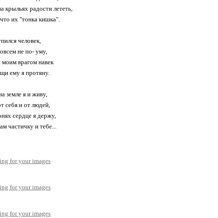
на крыльях радости лететь,
что их "тонка кишка".
упился человек,
овсем не по- уму,
н моим врагом навек
щи ему я протяну.
на земле я и живу,
т себя и от людей,
онях сердце я держу,
ам частичку и тебе...