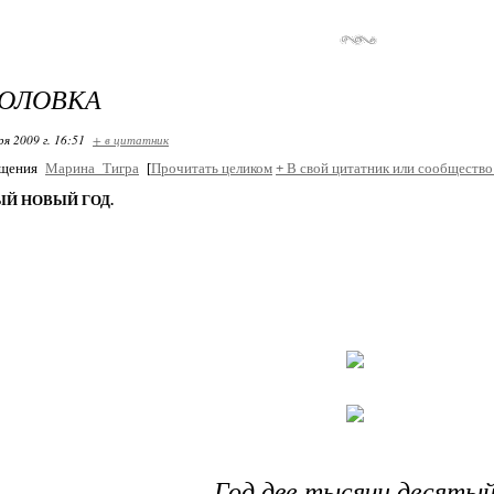
ГОЛОВКА
ря 2009 г. 16:51
+ в цитатник
бщения
Марина_Тигра
[
Прочитать целиком
+
В свой цитатник или сообщество
Й НОВЫЙ ГОД.
Год две тысячи десяты