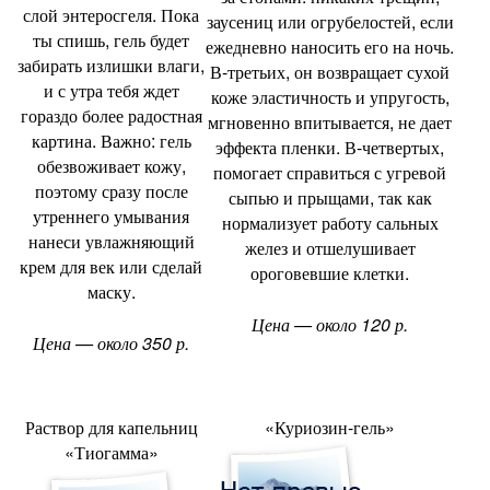
слой энтеросгеля. Пока
заусениц или огрубелостей
,
если
ты спишь
,
гель будет
ежедневно наносить его на ночь.
забирать излишки влаги
,
В-третьих
,
он возвращает сухой
и с утра тебя ждет
коже эластичность и упругость
,
гораздо более радостная
мгновенно впитывается
,
не дает
картина. Важно: гель
эффекта пленки. В-четвертых
,
обезвоживает кожу
,
помогает справиться с угревой
поэтому сразу после
сыпью и прыщами
,
так как
утреннего умывания
нормализует работу сальных
нанеси увлажняющий
желез и отшелушивает
крем для век или сделай
ороговевшие клетки.
маску.
Цена — около 120 р.
Цена — около 350 р.
Раствор для капельниц
«Куриозин-гель»
«
Тиогамма»