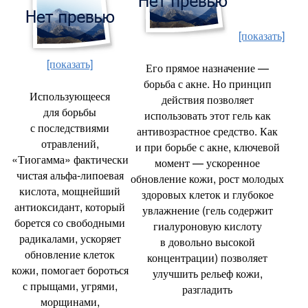
[показать]
[показать]
Его прямое назначение —
борьба с акне. Но принцип
Использующееся
действия позволяет
для борьбы
использовать этот гель как
с последствиями
антивозрастное средство. Как
отравлений
,
и при борьбе с акне
,
ключевой
«Тиогамма» фактически
момент — ускоренное
чистая альфа-липоевая
обновление кожи
,
рост молодых
кислота
,
мощнейший
здоровых клеток и глубокое
антиоксидант
,
который
увлажнение
(
гель содержит
борется со свободными
гиалуроновую кислоту
радикалами
,
ускоряет
в довольно высокой
обновление клеток
концентрации) позволяет
кожи
,
помогает бороться
улучшить рельеф кожи
,
с прыщами
,
угрями
,
разгладить
морщинами
,