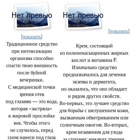
[показать]
[показать]
Традиционное средство
Крем
,
состоящий
при интоксикации
из полиненасыщенных жирных
организма способно
кислот и витамина F.
спасти твою внешность
Изначально средство
после буйной
предназначалось для лечения
вечеринки.
экземы и дерматита
,
С медицинской точки
но оказалось
,
что оно обладает
зрения отек
и рядом других свойств.
под глазами — это вода
,
Во‑первых
,
это лучшее средство
которая
«
застряла»
для борьбы с шелушением кожи
,
в жировой прослойке
вызванным обветриванием или
век. Чтобы этого
солнечным ожогом. Во‑вторых
,
не случилось
,
перед
крем незаменим для ухода
сном нанеси под глаза
за стопами: никаких трещин
,