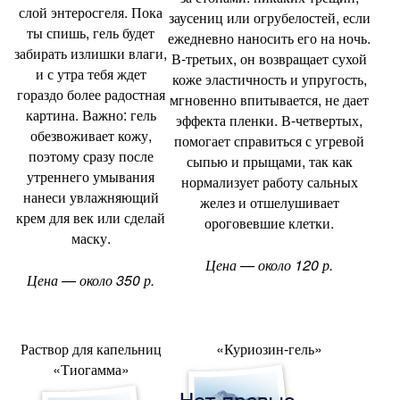
слой энтеросгеля. Пока
заусениц или огрубелостей
,
если
ты спишь
,
гель будет
ежедневно наносить его на ночь.
забирать излишки влаги
,
В-третьих
,
он возвращает сухой
и с утра тебя ждет
коже эластичность и упругость
,
гораздо более радостная
мгновенно впитывается
,
не дает
картина. Важно: гель
эффекта пленки. В-четвертых
,
обезвоживает кожу
,
помогает справиться с угревой
поэтому сразу после
сыпью и прыщами
,
так как
утреннего умывания
нормализует работу сальных
нанеси увлажняющий
желез и отшелушивает
крем для век или сделай
ороговевшие клетки.
маску.
Цена — около 120 р.
Цена — около 350 р.
Раствор для капельниц
«Куриозин-гель»
«
Тиогамма»