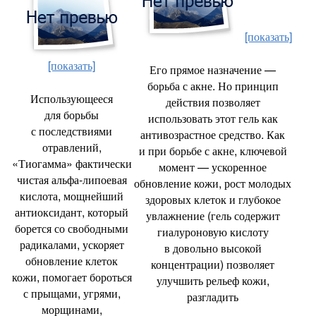
[показать]
[показать]
Его прямое назначение —
борьба с акне. Но принцип
Использующееся
действия позволяет
для борьбы
использовать этот гель как
с последствиями
антивозрастное средство. Как
отравлений
,
и при борьбе с акне
,
ключевой
«Тиогамма» фактически
момент — ускоренное
чистая альфа-липоевая
обновление кожи
,
рост молодых
кислота
,
мощнейший
здоровых клеток и глубокое
антиоксидант
,
который
увлажнение
(
гель содержит
борется со свободными
гиалуроновую кислоту
радикалами
,
ускоряет
в довольно высокой
обновление клеток
концентрации) позволяет
кожи
,
помогает бороться
улучшить рельеф кожи
,
с прыщами
,
угрями
,
разгладить
морщинами
,