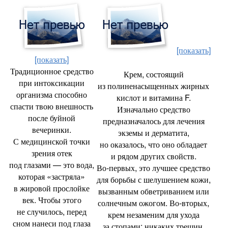
[показать]
[показать]
Традиционное средство
Крем
,
состоящий
при интоксикации
из полиненасыщенных жирных
организма способно
кислот и витамина F.
спасти твою внешность
Изначально средство
после буйной
предназначалось для лечения
вечеринки.
экземы и дерматита
,
С медицинской точки
но оказалось
,
что оно обладает
зрения отек
и рядом других свойств.
под глазами — это вода
,
Во‑первых
,
это лучшее средство
которая
«
застряла»
для борьбы с шелушением кожи
,
в жировой прослойке
вызванным обветриванием или
век. Чтобы этого
солнечным ожогом. Во‑вторых
,
не случилось
,
перед
крем незаменим для ухода
сном нанеси под глаза
за стопами: никаких трещин
,