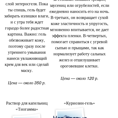
слой энтеросгеля. Пока
заусениц или огрубелостей
,
если
ты спишь
,
гель будет
ежедневно наносить его на ночь.
забирать излишки влаги
,
В-третьих
,
он возвращает сухой
и с утра тебя ждет
коже эластичность и упругость
,
гораздо более радостная
мгновенно впитывается
,
не дает
картина. Важно: гель
эффекта пленки. В-четвертых
,
обезвоживает кожу
,
помогает справиться с угревой
поэтому сразу после
сыпью и прыщами
,
так как
утреннего умывания
нормализует работу сальных
нанеси увлажняющий
желез и отшелушивает
крем для век или сделай
ороговевшие клетки.
маску.
Цена — около 120 р.
Цена — около 350 р.
Раствор для капельниц
«Куриозин-гель»
«
Тиогамма»