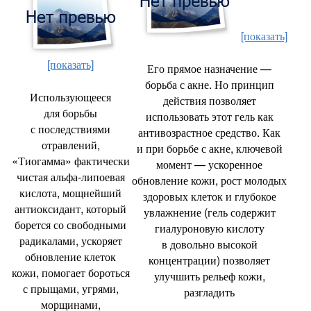
[показать]
[показать]
Его прямое назначение —
борьба с акне. Но принцип
Использующееся
действия позволяет
для борьбы
использовать этот гель как
с последствиями
антивозрастное средство. Как
отравлений
,
и при борьбе с акне
,
ключевой
«Тиогамма» фактически
момент — ускоренное
чистая альфа-липоевая
обновление кожи
,
рост молодых
кислота
,
мощнейший
здоровых клеток и глубокое
антиоксидант
,
который
увлажнение
(
гель содержит
борется со свободными
гиалуроновую кислоту
радикалами
,
ускоряет
в довольно высокой
обновление клеток
концентрации) позволяет
кожи
,
помогает бороться
улучшить рельеф кожи
,
с прыщами
,
угрями
,
разгладить
морщинами
,