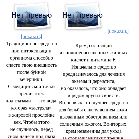
[показать]
[показать]
Традиционное средство
Крем
,
состоящий
при интоксикации
из полиненасыщенных жирных
организма способно
кислот и витамина F.
спасти твою внешность
Изначально средство
после буйной
предназначалось для лечения
вечеринки.
экземы и дерматита
,
С медицинской точки
но оказалось
,
что оно обладает
зрения отек
и рядом других свойств.
под глазами — это вода
,
Во‑первых
,
это лучшее средство
которая
«
застряла»
для борьбы с шелушением кожи
,
в жировой прослойке
вызванным обветриванием или
век. Чтобы этого
солнечным ожогом. Во‑вторых
,
не случилось
,
перед
крем незаменим для ухода
сном нанеси под глаза
за стопами: никаких трещин
,